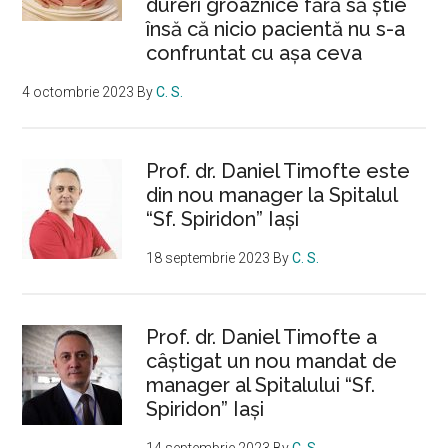
dureri groaznice fără să ştie
însă că nicio pacientă nu s-a
confruntat cu așa ceva
4 octombrie 2023
By
C. S.
Prof. dr. Daniel Timofte este
din nou manager la Spitalul
“Sf. Spiridon” Iaşi
18 septembrie 2023
By
C. S.
Prof. dr. Daniel Timofte a
câștigat un nou mandat de
manager al Spitalului “Sf.
Spiridon” Iași
14 septembrie 2023
By
C. S.