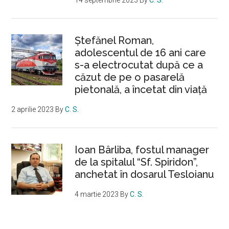
Ştefănel Roman,
adolescentul de 16 ani care
s-a electrocutat după ce a
căzut de pe o pasarelă
pietonală, a încetat din viață
2 aprilie 2023
By
C. S.
Ioan Bârliba, fostul manager
de la spitalul “Sf. Spiridon”,
anchetat în dosarul Tesloianu
4 martie 2023
By
C. S.