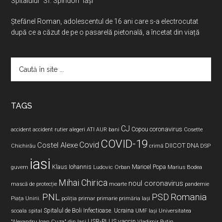
Spitalului “Sf. Spiridon” Iași
Ştefănel Roman, adolescentul de 16 ani care s-a electrocutat
după ce a căzut de pe o pasarelă pietonală, a încetat din viață
Caută
în
site
...
TAGS
CJ
coronavirus
ATI
Copou
accident
accident rutier
alegeri
AUR
bani
Cosette
COVID-19
Covid
Costel Alexe
DIICOT
DNA
Chichirău
crimă
DSP
iasi
Maricel Popa
guvern
Klaus Iohannis
Ludovic Orban
Marius Bodea
Mihai Chirica
noul coronavirus
pandemie
mască de protecție
moarte
PNL
PSD
Romania
Piața Unirii.
poliția
primar
primarie
primăria Iași
Spitalul de Boli Infectioase.
Ucraina
scoala
spital
UMF Iași
Universitatea
USR-PLUS
vaccin
"Alexandru Ioan Cuza" din Iaşi
Vladimir Putin