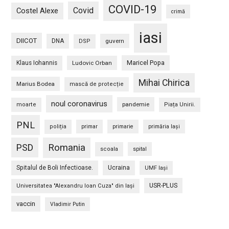
COVID-19
Covid
Costel Alexe
crimă
iasi
DIICOT
DNA
guvern
DSP
Maricel Popa
Klaus Iohannis
Ludovic Orban
Mihai Chirica
Marius Bodea
mască de protecție
noul coronavirus
pandemie
moarte
Piața Unirii.
PNL
poliția
primar
primarie
primăria Iași
PSD
Romania
scoala
spital
Spitalul de Boli Infectioase.
Ucraina
UMF Iași
USR-PLUS
Universitatea "Alexandru Ioan Cuza" din Iaşi
vaccin
Vladimir Putin