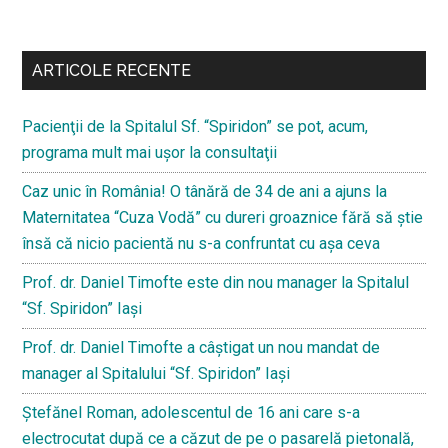
Bară
secundara
ARTICOLE RECENTE
Pacienţii de la Spitalul Sf. “Spiridon” se pot, acum,
programa mult mai uşor la consultaţii
Caz unic în România! O tânără de 34 de ani a ajuns la
Maternitatea “Cuza Vodă” cu dureri groaznice fără să ştie
însă că nicio pacientă nu s-a confruntat cu așa ceva
Prof. dr. Daniel Timofte este din nou manager la Spitalul
“Sf. Spiridon” Iaşi
Prof. dr. Daniel Timofte a câștigat un nou mandat de
manager al Spitalului “Sf. Spiridon” Iași
Ştefănel Roman, adolescentul de 16 ani care s-a
electrocutat după ce a căzut de pe o pasarelă pietonală,