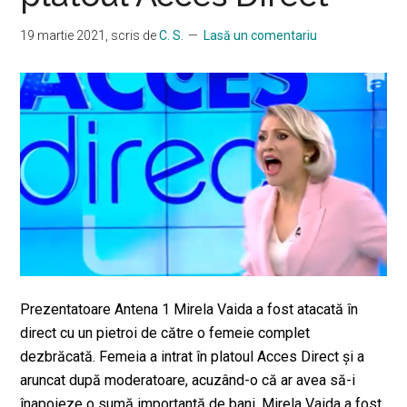
19 martie 2021
, scris de
C. S.
Lasă un comentariu
Prezentatoare Antena 1 Mirela Vaida a fost atacată în
direct cu un pietroi de către o femeie complet
dezbrăcată. Femeia a intrat în platoul Acces Direct şi a
aruncat după moderatoare, acuzând-o că ar avea să-i
înapoieze o sumă importantă de bani. Mirela Vaida a fost