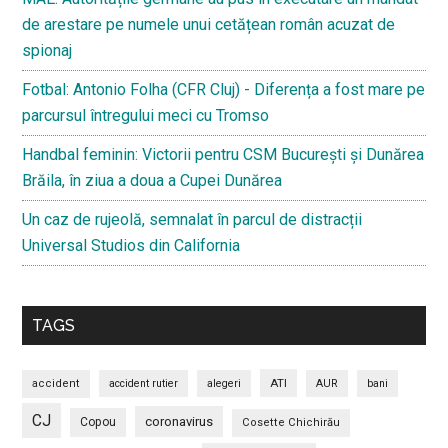
de arestare pe numele unui cetățean român acuzat de
spionaj
Fotbal: Antonio Folha (CFR Cluj) - Diferența a fost mare pe
parcursul întregului meci cu Tromso
Handbal feminin: Victorii pentru CSM București și Dunărea
Brăila, în ziua a doua a Cupei Dunărea
Un caz de rujeolă, semnalat în parcul de distracții
Universal Studios din California
TAGS
ATI
accident
accident rutier
alegeri
AUR
bani
CJ
coronavirus
Copou
Cosette Chichirău