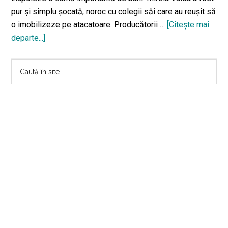
pur și simplu șocată, noroc cu colegii săi care au reușit să
o imobilizeze pe atacatoare. Producătorii …
[Citeşte mai
departe...]
despreMirela
Vaida
Bara
atacată
Caută
în
în
principală
platoul
site
Acces
...
Direct