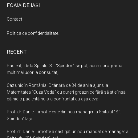
Footer
FOAIA DE IAȘI
Contact
Politica de confidentialitate
.
RECENT
Pacienţii de la Spitalul Sf. “Spiridon” se pot, acum, programa
mult mai uşor la consultaţii
Caz unic în România! O tânără de 34 de ani a ajuns la
Maternitatea “Cuza Vodă” cu dureri groaznice fără să ştie însă
că nicio pacientă nu s-a confruntat cu așa ceva
Prof. dr. Daniel Timofte este din nou manager la Spitalul “Sf.
Spiridon” Iaşi
Prof. dr. Daniel Timofte a câștigat un nou mandat de manager al