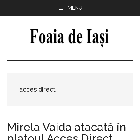
Skip
Skip
Skip
Skip
MENU
to
to
to
to
main
primary
secondary
footer
content
sidebar
sidebar
Foaia
pentru
minte,
de
inimă
și
Iași
comunitate
acces direct
Mirela Vaida atacată în
platoul Acces Direct