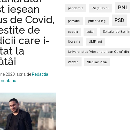
șteargă
st ieşean
PNL
contul
pandemie
Piața Unirii.
după
s de Covid,
PSD
primarie
primăria Iași
ce
stite de
mori
Spitalul de Boli I
scoala
spital
cii care i-
Ucraina
UMF Iași
tat la
Universitatea "Alexandru Ioan Cuza" din 
ătâi
vaccin
Vladimir Putin
rie 2020
, scris de
Redactia
omentariu