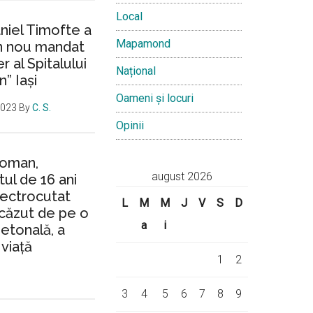
Local
aniel Timofte a
Mapamond
un nou mandat
 al Spitalului
Național
n” Iași
Oameni și locuri
2023
By
C. S.
Opinii
Roman,
august 2026
ul de 16 ani
lectrocutat
L
M
M
J
V
S
D
căzut de pe o
a
i
ietonală, a
 viață
1
2
3
4
5
6
7
8
9