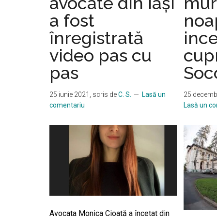
avocate din Iași
muri
a fost
noa
înregistrată
ince
video pas cu
cupr
pas
Soc
25 iunie 2021
, scris de
C. S.
Lasă un
25 decemb
comentariu
Lasă un c
Avocata Monica Cioată a încetat din