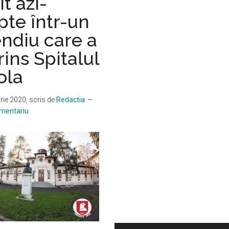
t azi-
pte într-un
ndiu care a
ins Spitalul
ola
rie 2020
, scris de
Redactia
omentariu