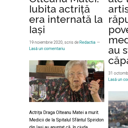
Iubita actriță
arti
județ
din
era internată la
răpu
21
Iași
pove
au
aviz
medi
19 noiembrie 2020
, scris de
Redactia
de
au s
Lasă un comentariu
securitate
căp
la
incendiu
31 octomb
Lasă un c
Actrița Draga Olteanu Matei a murit.
Medicii de la Spitalul Sfântul Spiridon
din Iași au anunțat că, în ciuda