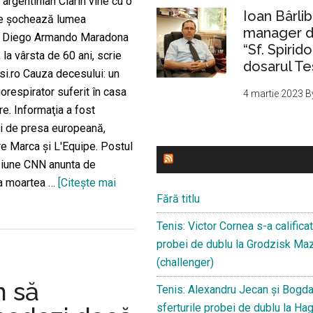
 argentinian Clarin vine cu o
Ioan Bârlib
re șochează lumea
manager de
i: Diego Armando Maradona
“Sf. Spirid
, la vârsta de 60 ani, scrie
dosarul Te
si.ro Cauza decesului: un
orespirator suferit în casa
4 martie 2023
B
re. Informaţia a fost
şi de presa europeană,
re Marca şi L'Equipe. Postul
ULTIMELE STIRI
ziune CNN anunta de
 moartea …
[Citeşte mai
Fără titlu
despreVeste
teribilă
Tenis: Victor Cornea s-a califica
în
probei de dublu la Grodzisk Ma
presa
(challenger)
din
 să
Tenis: Alexandru Jecan și Bogdan
Argentina:
sferturile probei de dublu la Ha
Diego