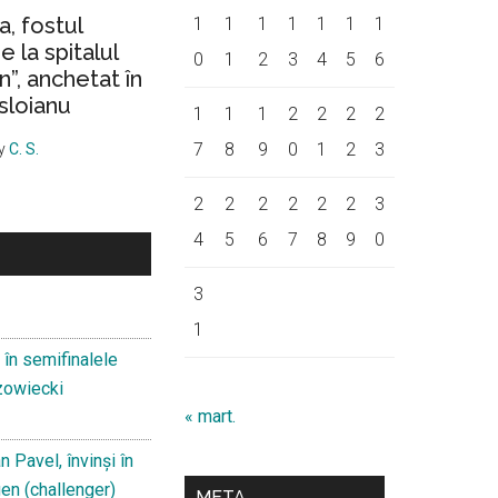
a, fostul
1
1
1
1
1
1
1
 la spitalul
0
1
2
3
4
5
6
on”, anchetat în
sloianu
1
1
1
2
2
2
2
7
8
9
0
1
2
3
y
C. S.
2
2
2
2
2
2
3
4
5
6
7
8
9
0
3
1
t în semifinalele
zowiecki
« mart.
 Pavel, învinși în
gen (challenger)
META