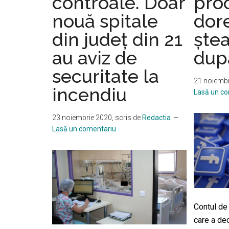
controale. Doar
pro
de
nouă spitale
dore
o
infecție
din județ din 21
ște
nosocomială
au aviz de
dup
luată
din
securitate la
21 noiembr
spital?
incendiu
Lasă un c
23 noiembrie 2020
, scris de
Redactia
Lasă un comentariu
Contul de
care a de