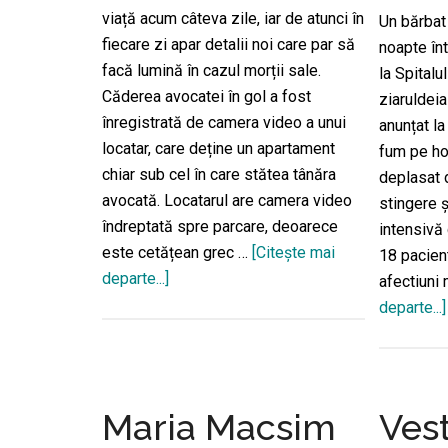
viață acum câteva zile, iar de atunci în
Un bărbat 
fiecare zi apar detalii noi care par să
noapte înt
facă lumină în cazul morții sale.
la Spitalu
Căderea avocatei în gol a fost
ziaruldeia
înregistrată de camera video a unui
anunțat la
locatar, care deține un apartament
fum pe hol
chiar sub cel în care stătea tânăra
deplasat 
avocată. Locatarul are camera video
stingere ș
îndreptată spre parcare, deoarece
intensivă
este cetățean grec …
[Citeşte mai
18 pacien
departe...]
despreMoartea
afectiuni
tinerei
departe...]
avocate
din
Iași
a
Maria Macsim
Vest
fost