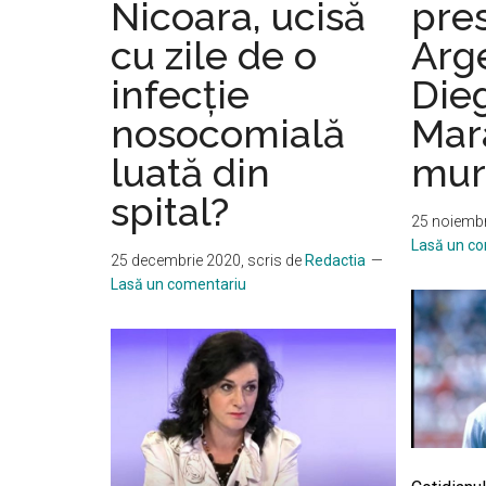
Nicoara, ucisă
pre
înregistrată
video
cu zile de o
Arg
pas
infecție
Die
cu
nosocomială
Mar
pas
luată din
mur
spital?
25 noiembr
Lasă un c
25 decembrie 2020
, scris de
Redactia
Lasă un comentariu