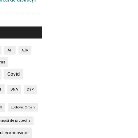
ATI
AUR
rus
Covid
T
DNA
DSP
is
Ludovic Orban
ască de protecție
ul coronavirus