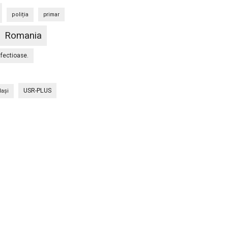
poliția
primar
Romania
nfectioase.
USR-PLUS
Iaşi