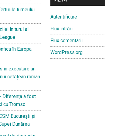
erturile turneului
Autentificare
Flux intrări
lei în turul al
e League
Flux comentarii
enfica în Europa
WordPress.org
s în executare un
nui cetățean român
- Diferența a fost
ci cu Tromso
 CSM București și
 Cupei Dunărea
rcul de distracții