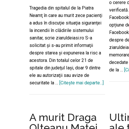
o cerere 
Tragedia din spitalul de la Piatra
verificată
Neamţ în care au murit zece pacienţi
Facebook 
a adus în discuţie situaţia siguranţei
opțiune d
la incendii în clădirile sistemului
Facebook 
sanitar, scrie ziaruldeiasi.ro S-a
despre de
solicitat şi s-au primit informaţii
ziaruldei
despre starea şi expunerea la risc a
memorarea
acestora. Din totalul celor 21 de
decedate 
spitale din judeţul Iaşi, doar 9 dintre
de la …
[C
ele au autorizaţii sau avize de
securitate la …
[Citeşte mai departe...]
despreAmen
și
controale.
Doar
nouă
A murit Draga
Ulti
spitale
Olteanu Matei.
ale 
din