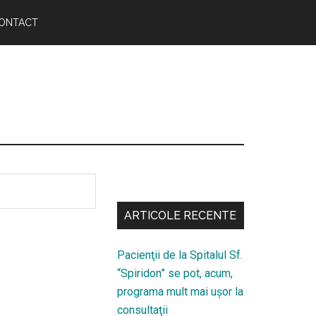
ONTACT
Bară
secundara
ARTICOLE RECENTE
Pacienţii de la Spitalul Sf.
“Spiridon” se pot, acum,
programa mult mai uşor la
consultaţii