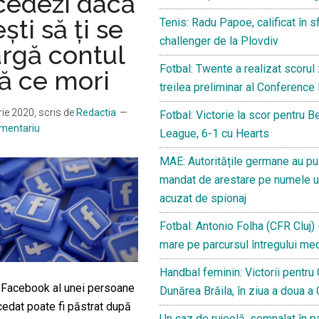
cedezi dacă
Maradona
ști să ți se
Tenis: Radu Papoe, calificat în sf
a
challenger de la Plovdiv
argă contul
murit
Fotbal: Twente a realizat scorul zi
ă ce mori
treilea preliminar al Conferenc
ie 2020
, scris de
Redactia
Fotbal: Victorie la scor pentru B
omentariu
League, 6-1 cu Hearts
MAE: Autoritățile germane au pu
mandat de arestare pe numele u
acuzat de spionaj
Fotbal: Antonio Folha (CFR Cluj) 
mare pe parcursul întregului me
Handbal feminin: Victorii pentru
 Facebook al unei persoane
Dunărea Brăila, în ziua a doua a
cedat poate fi păstrat după
Un caz de rujeolă, semnalat în pa