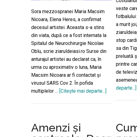
Cotidianul
veste ca
Sora mezzospranei Maria Macsim
fotbalulu
Nicoara, Elena Heres, a confirmat
a murit joi
decesul artistei. Aceasta s-a stins
ziaruldeia
din viata, după ce a fost internata la
stop cardi
Spitalul de Neurochirurgie Nicolae
sa din Tig
Oblu, scrie ziaruldeiasi.ro Surse din
preluată 
anturajul artistei au declarat ca, în
printre ca
urma cu aproximativ o luna, Maria
de televi
Macsim Nicoara ar fi contactat și
asemenea
virusul SARS Cov 2. În pofida
departe...]
multiplelor …
[Citeşte mai departe...]
despreMaria
Macsim
Nicoara,
ucisă
cu
Amenzi și
Cum
zile