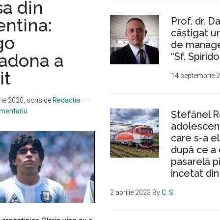
sa din
într-
entina:
Prof. dr. D
un
câștigat 
incendiu
go
de manager
care
adona a
“Sf. Spirido
a
cuprins
it
14 septembrie 
Spitalul
Socola
ie 2020
, scris de
Redactia
omentariu
Ştefănel 
adolescent
care s-a e
după ce a 
pasarelă p
încetat din
2 aprilie 2023
By
C. S.