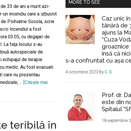
MORE TO SEE
de 33 de ani a murit azi-
r-un incendiu care a izbucnit
Caz unic î
l de Psihiatrie Socola, scrie
tânără de 
si.ro Incendiul a fost
ajuns la M
 ora 03.05, cu degajari de
“Cuza Vodă
. La faţa locului s-au
groaznice 
două autospeciale de
însă că nic
i echipajul de terapie
s-a confruntat cu așa c
 cu medic. Au fost evacuati
4 octombrie 2023
By
C. S.
ti care nu prezentau
 medicale, …
[Citeşte mai
despreUn
Prof. dr. D
tânăr
este din n
a
Spitalul “Sf
murit
azi-
18 septembrie 
e teribilă în
noapte