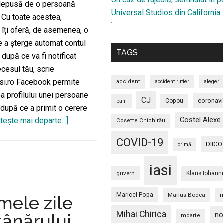
depusă de o persoană
Universal Studios din California
. Cu toate acestea,
îți oferă, de asemenea, o
e a șterge automat contul
TAGS
după ce va fi notificat
cesul tău, scrie
asi.ro Facebook permite
accident
accident rutier
alegeri
 profilului unei persoane
CJ
coronavi
Copou
bani
după ce a primit o cerere
Costel Alexe
iteşte mai departe...]
despreCum
Cosette Chichirău
să
COVID-19
zi
DIICO
crimă
procedezi
dacă
iasi
dorești
guvern
Klaus Iohann
să
Maricel Popa
Marius Bodea
m
mele zile
ți
se
Mihai Chirica
no
tânărului
moarte