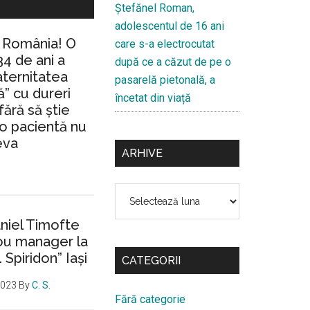
Ştefănel Roman,
adolescentul de 16 ani
n România! O
care s-a electrocutat
34 de ani a
după ce a căzut de pe o
aternitatea
pasarelă pietonală, a
” cu dureri
încetat din viață
fără să ştie
io pacientă nu
eva
ARHIVE
Arhive
aniel Timofte
ou manager la
. Spiridon” Iaşi
CATEGORII
2023
By
C. S.
Fără categorie