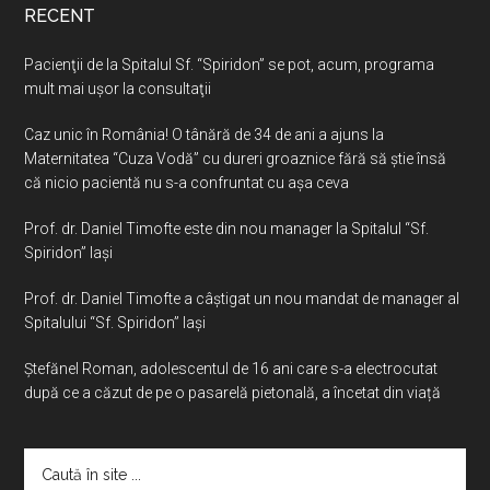
RECENT
Pacienţii de la Spitalul Sf. “Spiridon” se pot, acum, programa
mult mai uşor la consultaţii
Caz unic în România! O tânără de 34 de ani a ajuns la
Maternitatea “Cuza Vodă” cu dureri groaznice fără să ştie însă
că nicio pacientă nu s-a confruntat cu așa ceva
Prof. dr. Daniel Timofte este din nou manager la Spitalul “Sf.
Spiridon” Iaşi
Prof. dr. Daniel Timofte a câștigat un nou mandat de manager al
Spitalului “Sf. Spiridon” Iași
Ştefănel Roman, adolescentul de 16 ani care s-a electrocutat
după ce a căzut de pe o pasarelă pietonală, a încetat din viață
Caută
în