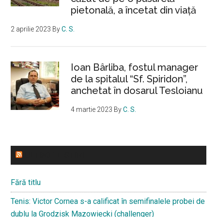
pietonală, a încetat din viață
2 aprilie 2023
By
C. S.
Ioan Bârliba, fostul manager
de la spitalul “Sf. Spiridon”,
anchetat în dosarul Tesloianu
4 martie 2023
By
C. S.
ULTIMELE STIRI
Fără titlu
Tenis: Victor Cornea s-a calificat în semifinalele probei de
dublu la Grodzisk Mazowiecki (challenger)