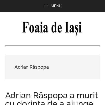
Skip
Skip
Skip
Skip
MENU
to
to
to
to
main
primary
secondary
footer
content
sidebar
sidebar
Foaia
pentru
minte,
de
inimă
și
Iași
comunitate
Adrian Răspopa
Adrian Răspopa a murit
cu dorința de a ajunge