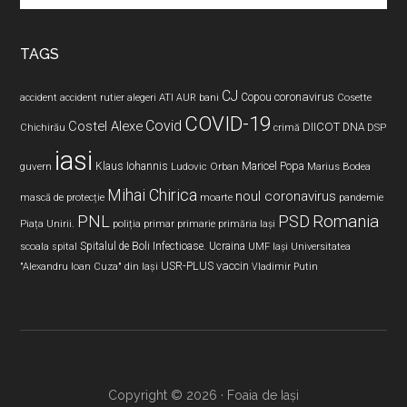
site
...
TAGS
CJ
coronavirus
ATI
Copou
accident
accident rutier
alegeri
AUR
bani
Cosette
COVID-19
Covid
Costel Alexe
DIICOT
DNA
Chichirău
crimă
DSP
iasi
Maricel Popa
guvern
Klaus Iohannis
Ludovic Orban
Marius Bodea
Mihai Chirica
noul coronavirus
pandemie
mască de protecție
moarte
PNL
PSD
Romania
Piața Unirii.
poliția
primar
primarie
primăria Iași
Spitalul de Boli Infectioase.
Ucraina
scoala
spital
UMF Iași
Universitatea
USR-PLUS
vaccin
"Alexandru Ioan Cuza" din Iaşi
Vladimir Putin
Copyright © 2026 · Foaia de Iași