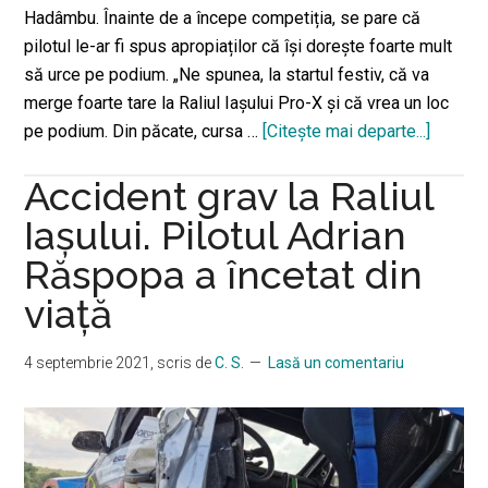
Hadâmbu. Înainte de a începe competiția, se pare că
pilotul le-ar fi spus apropiaților că își dorește foarte mult
să urce pe podium. „Ne spunea, la startul festiv, că va
merge foarte tare la Raliul Iașului Pro-X și că vrea un loc
pe podium. Din păcate, cursa …
[Citeşte mai departe...]
despre
Răspo
Accident grav la Raliul
a
murit
Iaşului. Pilotul Adrian
cu
Răspopa a încetat din
dorința
viaţă
de
a
ajunge
4 septembrie 2021
, scris de
C. S.
Lasă un comentariu
pe
podium
la
Raliul