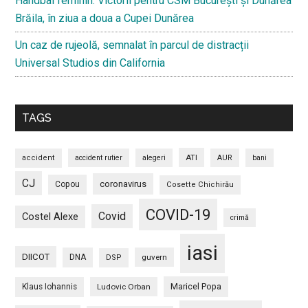
Handbal feminin: Victorii pentru CSM București și Dunărea
Brăila, în ziua a doua a Cupei Dunărea
Un caz de rujeolă, semnalat în parcul de distracții
Universal Studios din California
TAGS
ATI
accident
accident rutier
alegeri
AUR
bani
CJ
coronavirus
Copou
Cosette Chichirău
COVID-19
Covid
Costel Alexe
crimă
iasi
DIICOT
DNA
guvern
DSP
Maricel Popa
Klaus Iohannis
Ludovic Orban