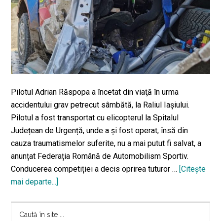
Iașului
Pilotul Adrian Răspopa a încetat din viaţă în urma
accidentului grav petrecut sâmbătă, la Raliul Iașiului.
Pilotul a fost transportat cu elicopterul la Spitalul
Județean de Urgență, unde a şi fost operat, însă din
cauza traumatismelor suferite, nu a mai putut fi salvat, a
anunțat Federația Română de Automobilism Sportiv.
Conducerea competiției a decis oprirea tuturor …
[Citeşte
mai departe...]
despreAccident
grav
Bara
la
Caută
Raliul