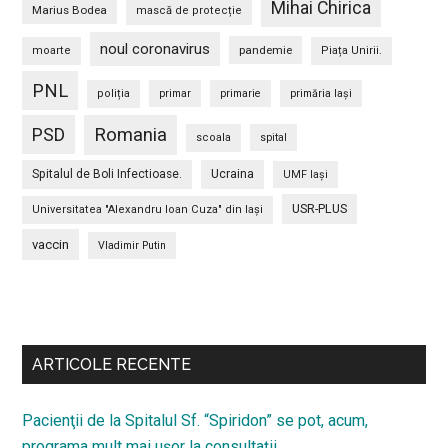
Mihai Chirica
Marius Bodea
mască de protecție
noul coronavirus
pandemie
moarte
Piața Unirii.
PNL
poliția
primar
primarie
primăria Iași
PSD
Romania
scoala
spital
Spitalul de Boli Infectioase.
Ucraina
UMF Iași
USR-PLUS
Universitatea "Alexandru Ioan Cuza" din Iaşi
vaccin
Vladimir Putin
Bară
secundara
ARTICOLE RECENTE
Pacienţii de la Spitalul Sf. “Spiridon” se pot, acum,
programa mult mai uşor la consultaţii