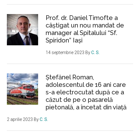
Prof. dr. Daniel Timofte a
câștigat un nou mandat de
manager al Spitalului “Sf.
Spiridon” Iași
14 septembrie 2023
By
C. S.
Ştefănel Roman,
adolescentul de 16 ani care
s-a electrocutat după ce a
căzut de pe o pasarelă
pietonală, a încetat din viață
2 aprilie 2023
By
C. S.