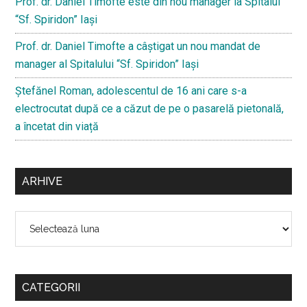
Prof. dr. Daniel Timofte este din nou manager la Spitalul
“Sf. Spiridon” Iaşi
Prof. dr. Daniel Timofte a câștigat un nou mandat de
manager al Spitalului “Sf. Spiridon” Iași
Ştefănel Roman, adolescentul de 16 ani care s-a
electrocutat după ce a căzut de pe o pasarelă pietonală,
a încetat din viață
ARHIVE
Arhive
CATEGORII