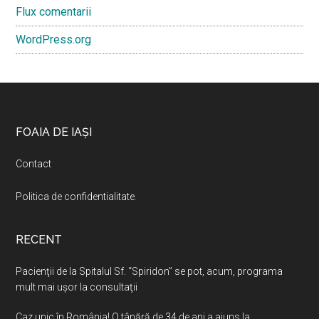
Flux comentarii
WordPress.org
Footer
FOAIA DE IAȘI
Contact
Politica de confidentialitate
.
RECENT
Pacienţii de la Spitalul Sf. “Spiridon” se pot, acum, programa
mult mai uşor la consultaţii
Caz unic în România! O tânără de 34 de ani a ajuns la