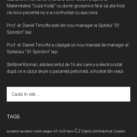
Maternitatea “Cuza Vodă” cu dureri groaznice fără să ştie însă
că nicio pacientă nu s-a confruntat cu așa ceva
Prof. dr. Daniel Timofte este din nou manager la Spitalul “Sf.
Spiridon” Iaşi
Prof. dr. Daniel Timofte a câștigat un nou mandat de manager al
Spitalului “Sf. Spiridon” Iași
Ştefănel Roman, adolescentul de 16 ani care s-a electrocutat
după ce a căzut de pe o pasarelă pietonală, a încetat din viață
Caută
în
site
...
TAGS
CJ
coronavirus
ATI
Copou
accident
accident rutier
alegeri
AUR
bani
Cosette