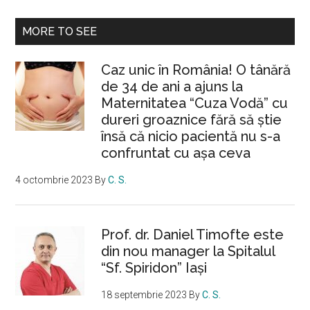
MORE TO SEE
Caz unic în România! O tânără
de 34 de ani a ajuns la
Maternitatea “Cuza Vodă” cu
dureri groaznice fără să ştie
însă că nicio pacientă nu s-a
confruntat cu așa ceva
4 octombrie 2023
By
C. S.
Prof. dr. Daniel Timofte este
din nou manager la Spitalul
“Sf. Spiridon” Iaşi
18 septembrie 2023
By
C. S.