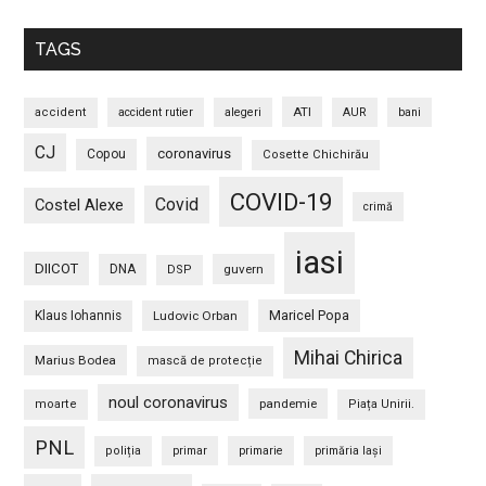
TAGS
ATI
accident
accident rutier
alegeri
AUR
bani
CJ
coronavirus
Copou
Cosette Chichirău
COVID-19
Covid
Costel Alexe
crimă
iasi
DIICOT
DNA
guvern
DSP
Maricel Popa
Klaus Iohannis
Ludovic Orban
Mihai Chirica
Marius Bodea
mască de protecție
noul coronavirus
pandemie
moarte
Piața Unirii.
PNL
poliția
primar
primarie
primăria Iași