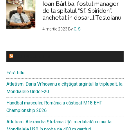
Ioan Bârliba, fostul manager
de la spitalul “Sf. Spiridon”,
anchetat în dosarul Tesloianu
4 martie 2023
By
C. S.
ULTIMELE STIRI
Fără titlu
Atletism: Daria Vrînceanu a câștigat argintul la triplusalt, la
Mondialele Under-20
Handbal masculin: România a câștigat M18 EHF
Championship 2026
Atletism: Alexandra Ștefania Uță, medaliată cu aur la
Mondialele U20 în proba de 400 m garduri