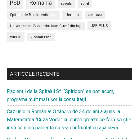
PSD
Romania
scoala
spital
Spitalul de Boli Infectioase.
Ucraina
UMF Iași
USR-PLUS
Universitatea "Alexandru Ioan Cuza" din Iaşi
vaccin
Vladimir Putin
Bară
secundara
ARTICOLE RECENTE
Pacienţii de la Spitalul Sf. “Spiridon” se pot, acum,
programa mult mai uşor la consultaţii
Caz unic în România! O tânără de 34 de ani a ajuns la
Maternitatea “Cuza Vodă” cu dureri groaznice fără să ştie
însă că nicio pacientă nu s-a confruntat cu așa ceva