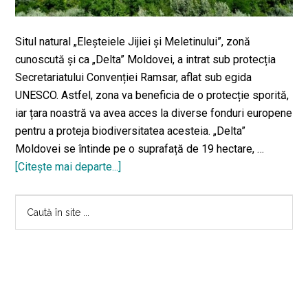
Situl natural „Eleşteiele Jijiei şi Meletinului”, zonă
cunoscută și ca „Delta” Moldovei, a intrat sub protecția
Secretariatului Convenției Ramsar, aflat sub egida
UNESCO. Astfel, zona va beneficia de o protecție sporită,
iar țara noastră va avea acces la diverse fonduri europene
pentru a proteja biodiversitatea acesteia. „Delta”
Moldovei se întinde pe o suprafață de 19 hectare, …
[Citeşte mai departe...]
despre„Delta”
Moldovei,
Bara
unul
Caută
dintre
în
principală
cele
site
mai
...
spectaculoase
locuri