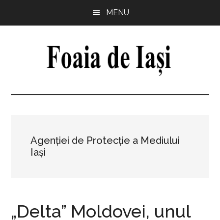
Skip
Skip
Skip
Skip
MENU
to
to
to
to
main
primary
secondary
footer
content
sidebar
sidebar
Foaia
pentru
minte,
de
inimă
și
Iași
comunitate
Agenției de Protecție a Mediului
Iași
„Delta” Moldovei, unul