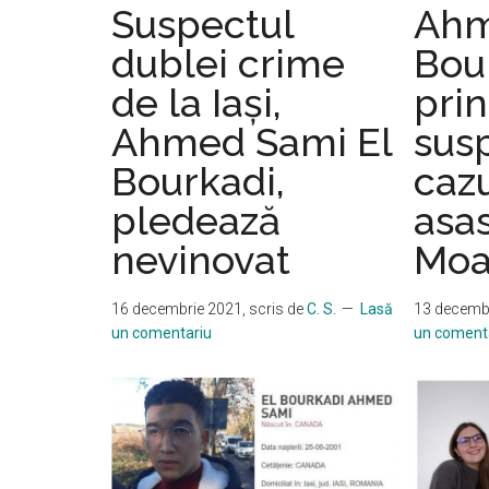
el
Suspectul
Ahm
Bourkadi
dublei crime
Bou
a
de la Iași,
prin
fost
găsit
Ahmed Sami El
susp
la
Bourkadi,
cazu
vila
din
pledează
asas
Roua,
nevinovat
Moa
unde
a
16 decembrie 2021
, scris de
C. S.
Lasă
13 decemb
avut
un comentariu
un coment
loc
dubla
crimă
din
decembrie