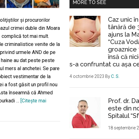
MORE TO SEE
Caz unic î
liţiştilor şi procurorilor
tânără de 
cazul crimei duble din Moara
ajuns la M
 complică tot mai mult.
“Cuza Vodă
e criminalistice venite de la
groaznice 
 privind urmele AND de pe
însă că nic
 haine au dat peste peste
s-a confruntat cu așa c
ul mers al anchetei. Se pare
obiect vestimentar de la
4 octombrie 2023
By
C. S.
ei a fost găsit un profil nou
Asta înseamnă că Ahmed
Prof. dr. D
ourkadi …
[Citeşte mai
este din n
despreAncheta
Spitalul “Sf
dublei
crime
18 septembrie 
din