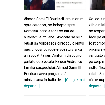
Ahmed Sami El Bourkadi, era în drum
Cei doi ti
spre aeroport, se îndrepta spre
vila din M
România, când a fost reținut de
descoperiţ
autoritățile italiene. Avocata sa nu a
face pe a
reuşit să vorbească direct cu clientul
fost omorâ
său, ci doar cu rudele acestuia şi cu
pricina s-
un avocat italian. Conform discuţiilor
cantitate 
purtate de avocata Raluca Andrei cu
pe corp m
familia suspectului, Ahmed Sami El
astfel înc
Bourkadi avea programată
vitale. Su
minivacanța în Italia de …
[Citeşte mai
că pe trup
departe...]
despreSuspectul
departe...]
dublei
crime
de