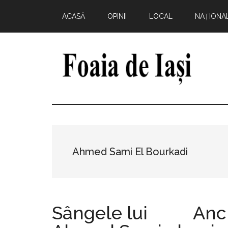
Skip
Skip
Skip
Skip
ACASĂ
OPINII
LOCAL
NAȚIONA
to
to
to
to
main
primary
secondary
footer
content
sidebar
sidebar
Foaia
pentru
minte,
de
inimă
și
Iași
comunitate
Ahmed Sami El Bourkadi
Sângele lui
Anc