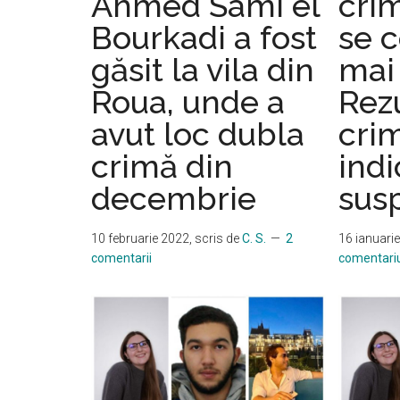
Ahmed Sami el
cri
Bourkadi a fost
se 
găsit la vila din
mai
Roua, unde a
Rez
avut loc dubla
crim
crimă din
ind
decembrie
sus
10 februarie 2022
, scris de
C. S.
2
16 ianuari
comentarii
comentari