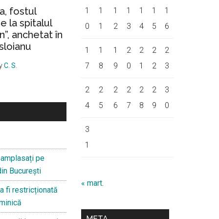
a, fostul
1
1
1
1
1
1
1
 la spitalul
0
1
2
3
4
5
6
on”, anchetat în
sloianu
1
1
1
2
2
2
2
7
8
9
0
1
2
3
y
C. S.
2
2
2
2
2
2
3
4
5
6
7
8
9
0
3
1
 reamplasați pe
din București
« mart.
a fi restricționată
uminică
META