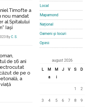
Local
aniel Timofte a
Mapamond
un nou mandat
 al Spitalului
Național
n” Iași
Oameni și locuri
2023
By
C. S.
Opinii
Roman,
august 2026
ul de 16 ani
lectrocutat
L
M
M
J
V
S
D
căzut de pe o
a
i
ietonală, a
 viață
1
2
3
4
5
6
7
8
9