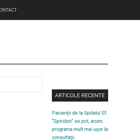
ONTACT
Bară
secundara
ARTICOLE RECENTE
Pacienţii de la Spitalul Sf.
“Spiridon” se pot, acum,
programa mult mai uşor la
consultaţii