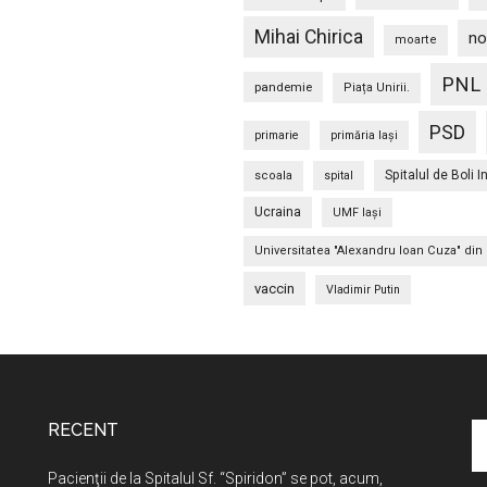
Mihai Chirica
no
moarte
PNL
pandemie
Piața Unirii.
PSD
primarie
primăria Iași
Spitalul de Boli I
scoala
spital
Ucraina
UMF Iași
Universitatea "Alexandru Ioan Cuza" din 
vaccin
Vladimir Putin
RECENT
C
în
Pacienţii de la Spitalul Sf. “Spiridon” se pot, acum,
si