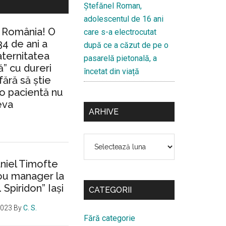
Ştefănel Roman,
adolescentul de 16 ani
n România! O
care s-a electrocutat
34 de ani a
după ce a căzut de pe o
aternitatea
pasarelă pietonală, a
” cu dureri
încetat din viață
fără să ştie
io pacientă nu
eva
ARHIVE
Arhive
aniel Timofte
ou manager la
. Spiridon” Iaşi
CATEGORII
2023
By
C. S.
Fără categorie