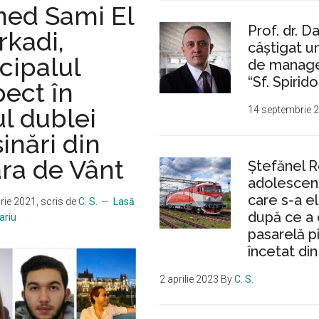
Roua
ed Sami El
se
Prof. dr. D
rkadi,
complică
câștigat 
cipalul
tot
de manager
mai
“Sf. Spirido
ect în
mult.
l dublei
14 septembrie 
Rezultatele
criminalistice
inări din
indică
ra de Vânt
Ştefănel 
un
adolescent
nou
care s-a e
rie 2021
, scris de
C. S.
Lasă
suspect
după ce a 
ariu
pasarelă p
încetat din
2 aprilie 2023
By
C. S.