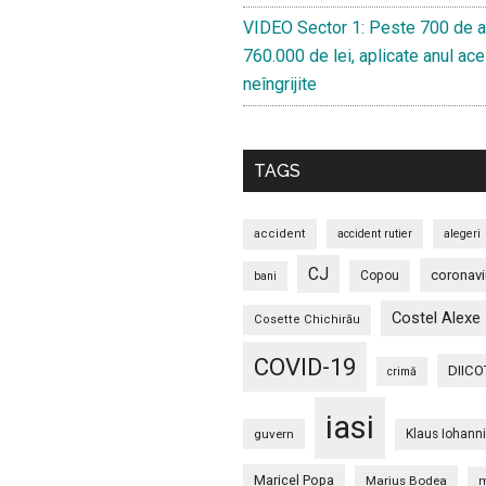
VIDEO Sector 1: Peste 700 de a
760.000 de lei, aplicate anul ace
neîngrijite
TAGS
accident
accident rutier
alegeri
CJ
coronavi
Copou
bani
Costel Alexe
Cosette Chichirău
COVID-19
DIICO
crimă
iasi
guvern
Klaus Iohann
Maricel Popa
Marius Bodea
m