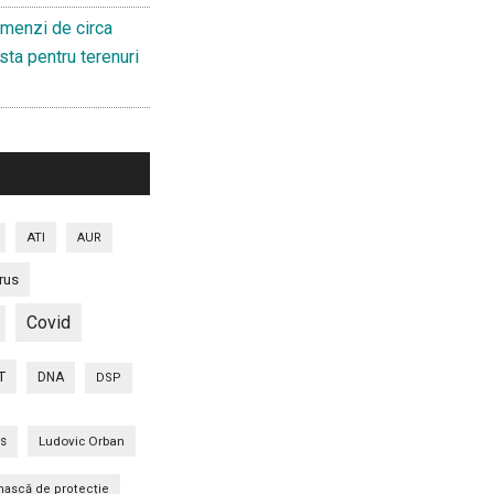
menzi de circa
sta pentru terenuri
ATI
AUR
rus
Covid
T
DNA
DSP
is
Ludovic Orban
ască de protecție