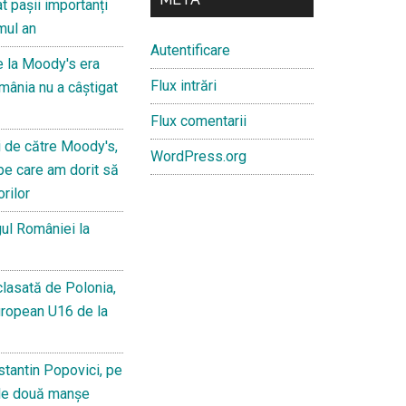
t pașii importanți
mul an
Autentificare
e la Moody's era
Flux intrări
mânia nu a câștigat
Flux comentarii
i de către Moody's,
WordPress.org
pe care am dorit să
orilor
ul României la
lasată de Polonia,
uropean U16 de la
stantin Popovici, pe
le două manșe