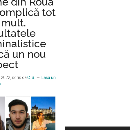
me din Roua
complică tot
 mult.
ultatele
inalistice
ică un nou
pect
e 2022
, scris de
C. S.
Lasă un
u