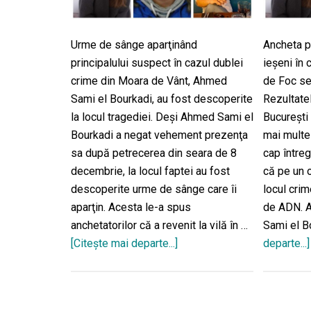
Urme de sânge aparţinând
Ancheta po
principalului suspect în cazul dublei
ieşeni în 
crime din Moara de Vânt, Ahmed
de Foc se
Sami el Bourkadi, au fost descoperite
Rezultatel
la locul tragediei. Deşi Ahmed Sami el
Bucureşti
Bourkadi a negat vehement prezenţa
mai multe
sa după petrecerea din seara de 8
cap întreg
decembrie, la locul faptei au fost
că pe un 
descoperite urme de sânge care îi
locul crim
aparţin. Acesta le-a spus
de ADN. 
anchetatorilor că a revenit la vilă în …
Sami el B
[Citeşte mai departe...]
despreSângele
departe...]
lui
Ahmed
Sami