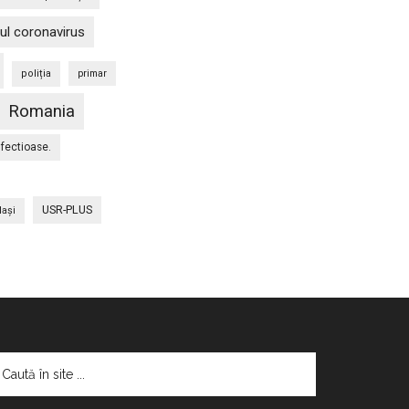
ul coronavirus
poliția
primar
Romania
nfectioase.
USR-PLUS
Iaşi
aută
te