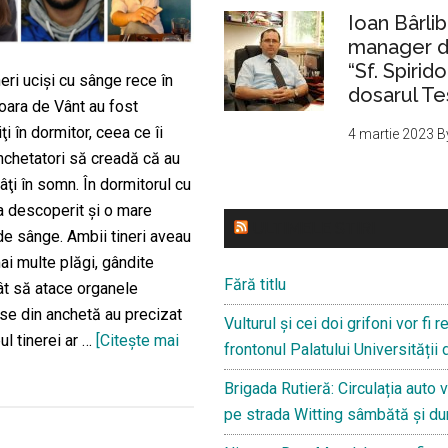
Ioan Bârlib
manager de
“Sf. Spirid
neri ucişi cu sânge rece în
dosarul Te
oara de Vânt au fost
i în dormitor, ceea ce îi
4 martie 2023
B
nchetatori să creadă că au
ţi în somn. În dormitorul cu
a descoperit și o mare
ULTIMELE STIRI
de sânge. Ambii tineri aveau
ai multe plăgi, gândite
Fără titlu
ât să atace organele
rse din anchetă au precizat
Vulturul și cei doi grifoni vor fi
ul tinerei ar …
[Citeşte mai
frontonul Palatului Universității 
despreAhmed
Brigada Rutieră: Circulația auto v
Sami
pe strada Witting sâmbătă și d
El
Bourkadi,