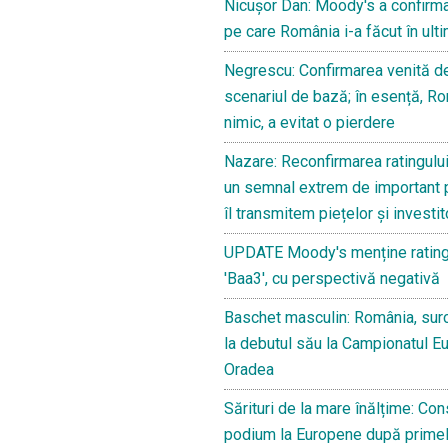
Nicușor Dan: Moody's a confirma
principalul
pe care România i-a făcut în ulti
suspect
Negrescu: Confirmarea venită d
în
scenariul de bază; în esență, Ro
cazul
nimic, a evitat o pierdere
dublei
asasinări
Nazare: Reconfirmarea ratingulu
din
un semnal extrem de important 
Moara
îl transmitem piețelor și investit
de
UPDATE Moody's menține rating
Vânt
'Baa3', cu perspectivă negativă
Baschet masculin: România, surc
la debutul său la Campionatul E
Oradea
Sărituri de la mare înălțime: Con
podium la Europene după prime