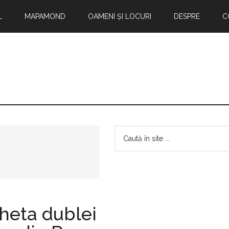
L
MAPAMOND
OAMENI ȘI LOCURI
DESPRE
C
Bara
Caută
în
principală
site
...
heta dublei