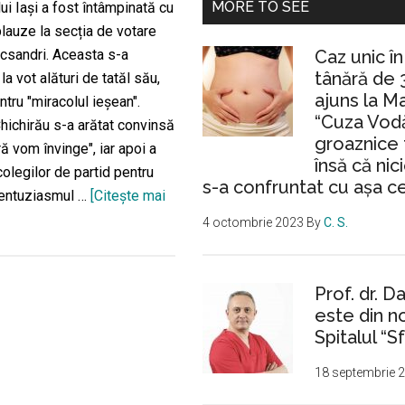
MORE TO SEE
ui Iași a fost întâmpinată cu
plauze la secția de votare
Caz unic î
ecsandri. Aceasta s-a
tânără de 
la vot alături de tatăl său,
ajuns la M
tru "miracolul ieșean".
“Cuza Vodă
hichirău s-a arătat convinsă
groaznice 
ă vom învinge", iar apoi a
însă că nic
olegilor de partid pentru
s-a confruntat cu așa c
i entuziasmul …
[Citeşte mai
despreCosette
4 octombrie 2023
By
C. S.
Chichirău
a
fost
Prof. dr. D
este din n
așteptată
Spitalul “Sf
la
vot
18 septembrie 
cu