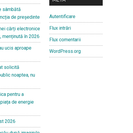
de sâmbătă
Autentificare
ncția de președinte
Flux intrări
mei cărți electronice
, menținută în 2026
Flux comentarii
 au ucis aproape
WordPress.org
t solicită
public noaptea, nu
ica pentru a
piața de energie
st 2026
acău după imaginile