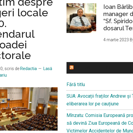
știm despre
Ioan Bârlib
eri locale
manager de
0.
“Sf. Spirid
dosarul Te
endarul
4 martie 2023
B
ioadei
ctorale
ULTIMELE STIRI
20
, scris de
Redactia
Lasă
ariu
Fără titlu
SUA: Avocații fraților Andrew și 
eliberarea lor pe cauțiune
Mînzatu: Comisia Europeană pro
să devină Ziua Europeană de 
Victimelor Accidentelor de Mun