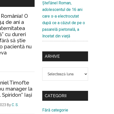
Ştefănel Roman,
adolescentul de 16 ani
n România! O
care s-a electrocutat
34 de ani a
după ce a căzut de pe o
aternitatea
pasarelă pietonală, a
” cu dureri
încetat din viață
fără să ştie
io pacientă nu
eva
ARHIVE
Arhive
aniel Timofte
ou manager la
. Spiridon” Iaşi
CATEGORII
2023
By
C. S.
Fără categorie