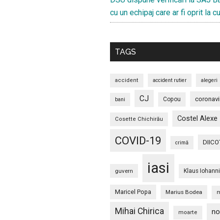
locale
cu un echipaj care ar fi oprit la 
2020.
Calendarul
perioadei
TAGS
electorale
accident
accident rutier
alegeri
CJ
coronavi
Copou
bani
Costel Alexe
Cosette Chichirău
COVID-19
DIICO
crimă
iasi
guvern
Klaus Iohann
Maricel Popa
Marius Bodea
m
Mihai Chirica
no
moarte