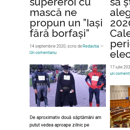
supereroi cu
să 
Gabriela
mască ne
aleg
Firea
și
propun un ”Iași
202
Marian
fără borfași”
Cal
Oprișan:
“Persoanele
per
14 septembrie 2020
, scris de
Redactia
anchilozate
ele
Un comentariu
de
prea
17 iulie 20
mult
un coment
timp
în
anumite
funcţii
publice,
indiferent
De aproximativ două săptămâni am
dacă
putut vedea aproape zilnic pe