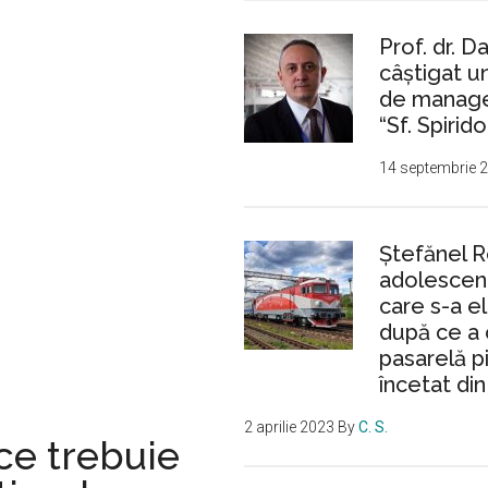
aplauze
și
Prof. dr. D
urale
câștigat 
de manager
“Sf. Spirido
14 septembrie 
Ştefănel 
adolescent
care s-a e
după ce a 
pasarelă p
încetat din
2 aprilie 2023
By
C. S.
ce trebuie