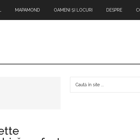
L
MAPAMOND
OAMENI ȘI LOCURI
DESPRE
C
Bara
Caută
în
principală
site
...
ette