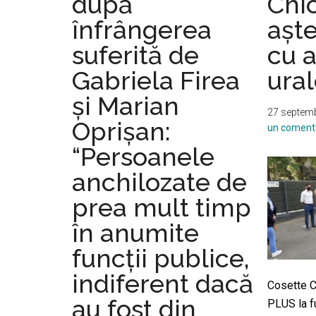
după
Chic
înfrângerea
aște
suferită de
cu a
Gabriela Firea
ura
și Marian
27 septemb
Oprișan:
un coment
“Persoanele
anchilozate de
prea mult timp
în anumite
funcţii publice,
indiferent dacă
Cosette C
au fost din
PLUS la fu