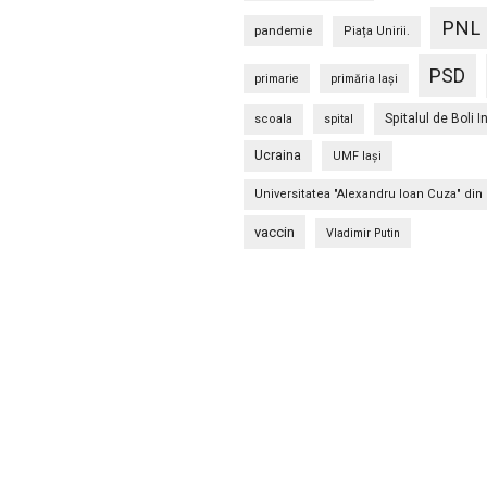
PNL
pandemie
Piața Unirii.
PSD
primarie
primăria Iași
Spitalul de Boli I
scoala
spital
Ucraina
UMF Iași
Universitatea "Alexandru Ioan Cuza" din 
vaccin
Vladimir Putin