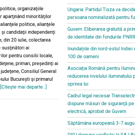
politice, organizaţiile
Ungaria: Partidul Tisza va deci
r aparţinând minorităţilor
persoana nominalizată pentru fu
alianţele politice, alianţele
Guvern: Eliberarea gratuită a pri
 şi candidaţii independenţi
de identitate din fondurile PNRR
, din 20 iulie, colectarea
e susţinători ai
Inundațiile din nord-estul Indiei
ilor pentru consilii locale,
100 de oameni
udeţene, primari, preşedinţi ai
Asociația Română pentru Ilumina
r judeţene, Consiliul General
reducerea nivelului iluminatului 
iului Bucureşti şi primarul
oprirea lui
…
[Citeşte mai departe...]
despreTot
ce
Cadrul legal necesar Transelectr
trebuie
dispune măsuri de siguranță pe 
să
electrică, aprobat de Guvern
știm
Săptămâna europeană 3-7 augu
despre
alegeri
DSU dispune verificări la SAJ B