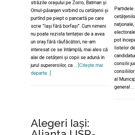
au
străzile orașului pe Zorro, Batman și
fost
Partidele 
Omul-păianjen vorbind cu cetățenii și
din
cetăţenilo
purtînd pe piept o pancartă pe care
partea
naţionale, 
scrie ”Iași fără borfași”. Cum nimeni
PSD
electorale
nu poate rezista tentației de a avea
sau
pot începe
un oraș fără răufăcători, ne-am
din
listelor d
interesat ce se întâmplă, mai ales că
partea
candidatur
alai de cetățeni și copii se adună în
PNL,
consilii j
jurul supereroilor, ca …
[Citeşte mai
au
consiliilo
departe...]
despreInedit:
fost
al Municip
supereroi
sancţionate
general 
cu
de
mască
către
ne
români”
propun
Alegeri Iași:
un
”Iași
Alianţa USR-