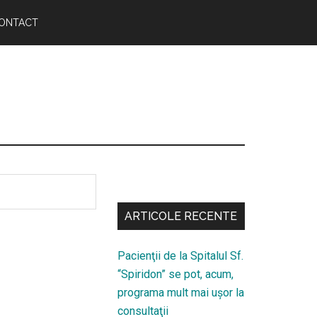
ONTACT
Bară
secundara
ARTICOLE RECENTE
Pacienţii de la Spitalul Sf.
“Spiridon” se pot, acum,
programa mult mai uşor la
consultaţii