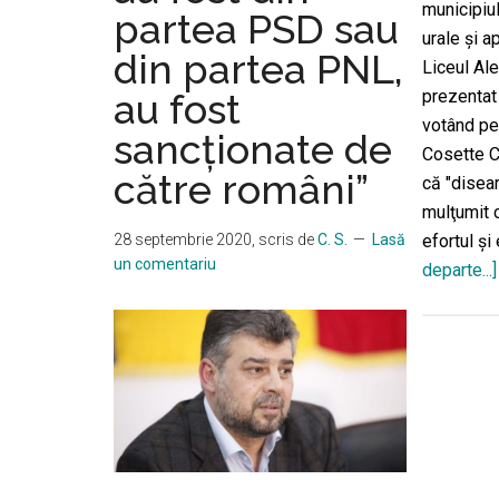
municipiul
partea PSD sau
urale și a
din partea PNL,
Liceul Al
au fost
prezentat 
votând pen
sancţionate de
Cosette C
către români”
că "disear
mulţumit c
28 septembrie 2020
, scris de
C. S.
Lasă
efortul ş
un comentariu
departe...]