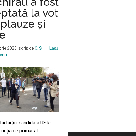
hirău a fost
ptată la vot
plauze și
le
rie 2020
, scris de
C. S.
Lasă
ariu
hichirău, candidata USR-
ncția de primar al