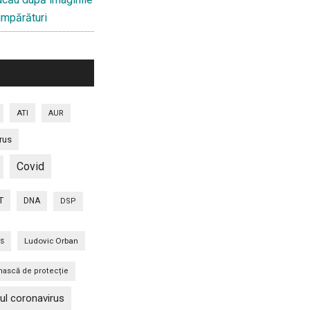
cumpărături
ATI
AUR
rus
Covid
T
DNA
DSP
is
Ludovic Orban
ască de protecție
ul coronavirus