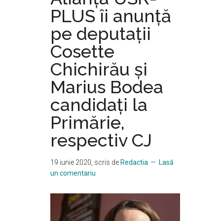
fără
PLUS îi anunţă
borfași”
pe deputaţii
Cosette
Chichirău şi
Marius Bodea
candidaţi la
Primărie,
respectiv CJ
19 iunie 2020
, scris de
Redactia
Lasă
un comentariu