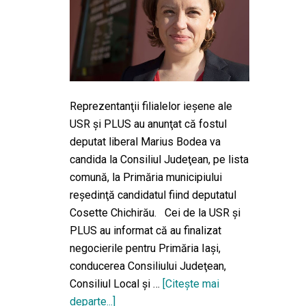
Reprezentanţii filialelor ieşene ale
USR şi PLUS au anunţat că fostul
deputat liberal Marius Bodea va
candida la Consiliul Judeţean, pe lista
comună, la Primăria municipiului
reşedinţă candidatul fiind deputatul
Cosette Chichirău. Cei de la USR şi
PLUS au informat că au finalizat
negocierile pentru Primăria Iaşi,
conducerea Consiliului Judeţean,
Consiliul Local şi …
[Citeşte mai
departe...]
despreAlegeri