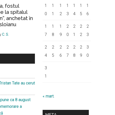
a, fostul
1
1
1
1
1
1
1
 la spitalul
0
1
2
3
4
5
6
on”, anchetat în
sloianu
1
1
1
2
2
2
2
7
8
9
0
1
2
3
y
C. S.
2
2
2
2
2
2
3
4
5
6
7
8
9
0
3
1
Tristan Tate au cerut
« mart.
pune ca 8 august
Comemorare a
că
META