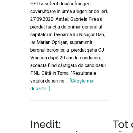
PSD a suferit două înfrângeri
covârşitoare în urma alegerilor de ieri,
27.09.2020. Astfel, Gabriela Firea a
pierdut funcția de primar general al
capitalei în favoarea lui Nicușor Dan,
iar Marian Oprișan, supranumit
baronul baronilor, a pierdut șefia CJ
Vrancea după 20 ani de conducere,
aceasta fiind câștigată de candidatul
PNL, Cătălin Toma. ”Rezultatele
votului de ieri ne …
[Citeşte mai
departe...]
despreMarcel
Ciolacu,
după
înfrângerea
suferită
Inedit:
Tot 
de