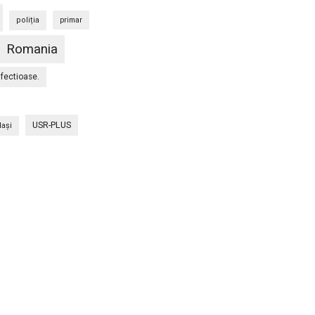
poliția
primar
Romania
nfectioase.
USR-PLUS
Iaşi