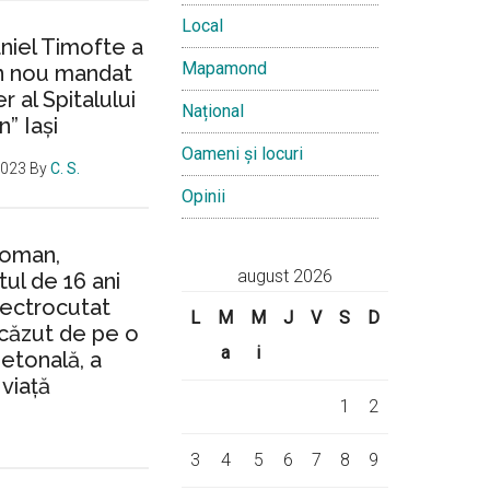
Local
aniel Timofte a
Mapamond
un nou mandat
 al Spitalului
Național
n” Iași
Oameni și locuri
2023
By
C. S.
Opinii
Roman,
august 2026
ul de 16 ani
lectrocutat
L
M
M
J
V
S
D
căzut de pe o
a
i
ietonală, a
 viață
1
2
3
4
5
6
7
8
9