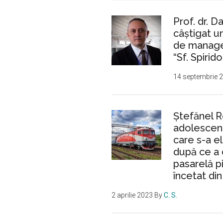
Prof. dr. D
câștigat 
de manager
“Sf. Spirido
14 septembrie 
Ştefănel 
adolescent
care s-a e
după ce a 
pasarelă p
încetat din
2 aprilie 2023
By
C. S.