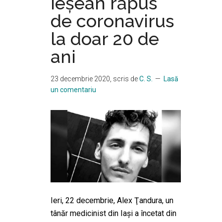
ieșean răpus
de coronavirus
la doar 20 de
ani
23 decembrie 2020
, scris de
C. S.
Lasă
un comentariu
Ieri, 22 decembrie, Alex Ţandura, un
tânăr medicinist din Iaşi a încetat din