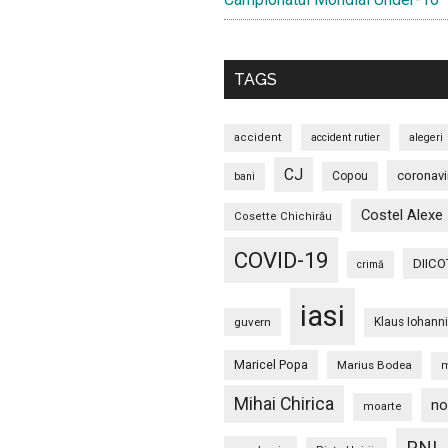
TAGS
accident
accident rutier
alegeri
CJ
coronavi
Copou
bani
Costel Alexe
Cosette Chichirău
COVID-19
DIICO
crimă
iasi
guvern
Klaus Iohann
Maricel Popa
Marius Bodea
m
Mihai Chirica
no
moarte
PNL