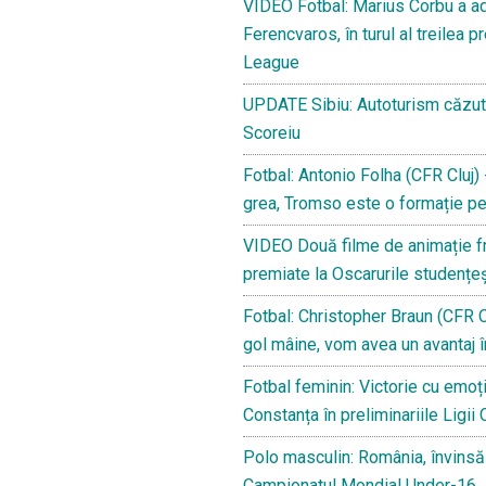
VIDEO Fotbal: Marius Corbu a adu
Ferencvaros, în turul al treilea p
League
UPDATE Sibiu: Autoturism căzut în
Scoreiu
Fotbal: Antonio Folha (CFR Cluj) -
grea, Tromso este o formație pe
VIDEO Două filme de animație fr
premiate la Oscarurile studențeș
Fotbal: Christopher Braun (CFR C
gol mâine, vom avea un avantaj î
Fotbal feminin: Victorie cu emoți
Constanța în preliminariile Ligii
Polo masculin: România, învinsă 
Campionatul Mondial Under-16