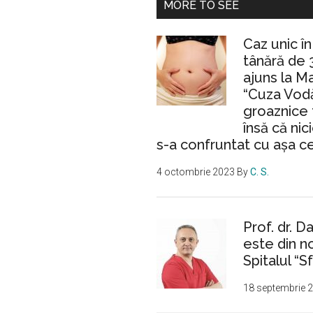
MORE TO SEE
Caz unic î
tânără de 
ajuns la M
“Cuza Vodă
groaznice 
însă că nic
s-a confruntat cu așa c
4 octombrie 2023
By
C. S.
Prof. dr. D
este din n
Spitalul “Sf
18 septembrie 