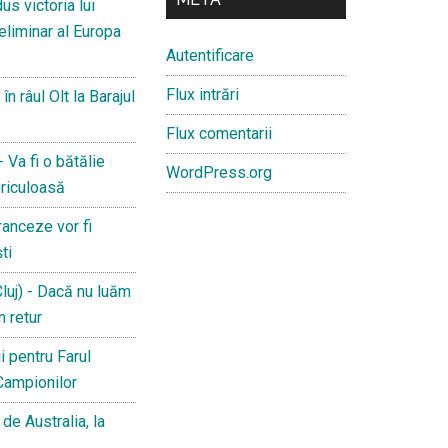
s victoria lui
reliminar al Europa
Autentificare
Flux intrări
 râul Olt la Barajul
Flux comentarii
 Va fi o bătălie
WordPress.org
riculoasă
anceze vor fi
ti
luj) - Dacă nu luăm
n retur
i pentru Farul
 Campionilor
de Australia, la