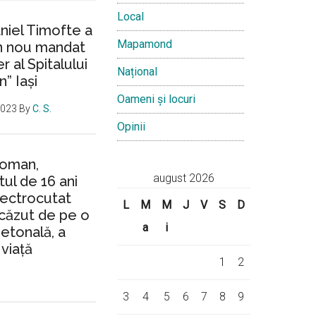
Local
aniel Timofte a
Mapamond
un nou mandat
 al Spitalului
Național
n” Iași
Oameni și locuri
2023
By
C. S.
Opinii
Roman,
august 2026
ul de 16 ani
lectrocutat
L
M
M
J
V
S
D
căzut de pe o
a
i
ietonală, a
 viață
1
2
3
4
5
6
7
8
9