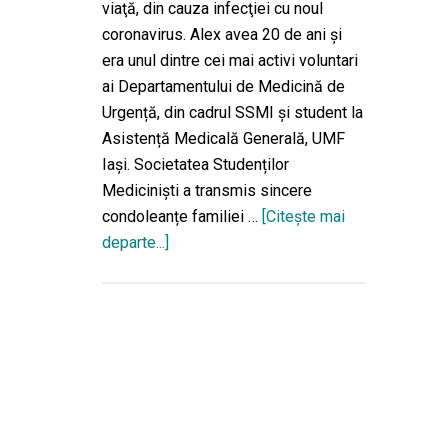
viaţă, din cauza infecţiei cu noul
coronavirus. Alex avea 20 de ani și
era unul dintre cei mai activi voluntari
ai Departamentului de Medicină de
Urgență, din cadrul SSMI și student la
Asistență Medicală Generală, UMF
Iași. Societatea Studenților
Mediciniști a transmis sincere
condoleanțe familiei …
[Citeşte mai
departe...]
despreMedicinist
ieșean
răpus
de
coronavirus
la
doar
20