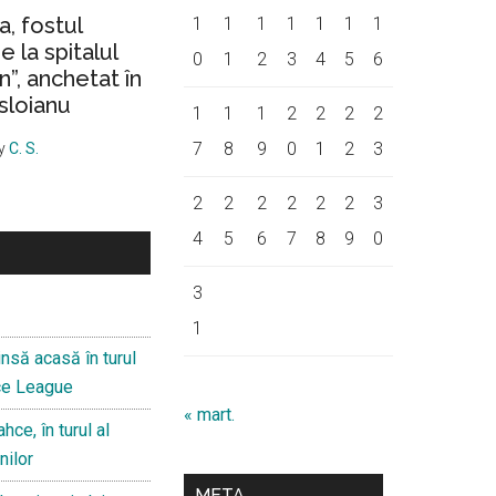
a, fostul
1
1
1
1
1
1
1
 la spitalul
0
1
2
3
4
5
6
on”, anchetat în
sloianu
1
1
1
2
2
2
2
7
8
9
0
1
2
3
y
C. S.
2
2
2
2
2
2
3
4
5
6
7
8
9
0
3
1
nsă acasă în turul
nce League
« mart.
hce, în turul al
nilor
META