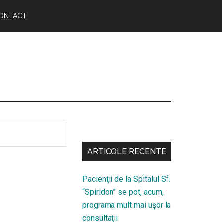
ONTACT
Bară
secundara
ARTICOLE RECENTE
Pacienţii de la Spitalul Sf.
“Spiridon” se pot, acum,
programa mult mai uşor la
consultaţii