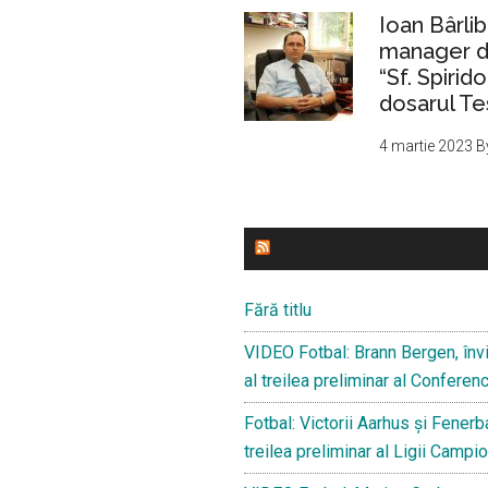
Ioan Bârlib
manager de
“Sf. Spirid
dosarul Te
4 martie 2023
B
ULTIMELE STIRI
Fără titlu
VIDEO Fotbal: Brann Bergen, învi
al treilea preliminar al Confere
Fotbal: Victorii Aarhus și Fenerba
treilea preliminar al Ligii Campio