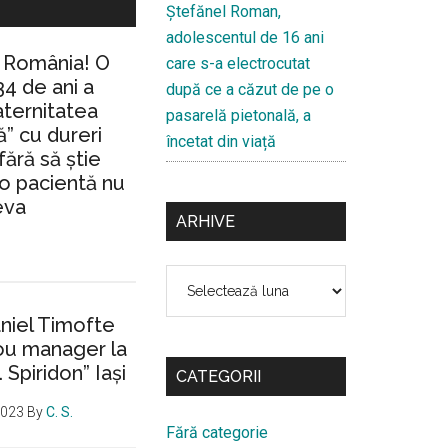
Ştefănel Roman,
adolescentul de 16 ani
n România! O
care s-a electrocutat
34 de ani a
după ce a căzut de pe o
aternitatea
pasarelă pietonală, a
” cu dureri
încetat din viață
fără să ştie
io pacientă nu
eva
ARHIVE
Arhive
aniel Timofte
ou manager la
. Spiridon” Iaşi
CATEGORII
2023
By
C. S.
Fără categorie