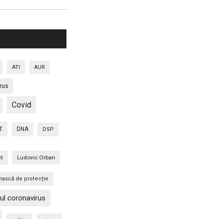
ATI
AUR
rus
Covid
T
DNA
DSP
is
Ludovic Orban
ască de protecție
ul coronavirus