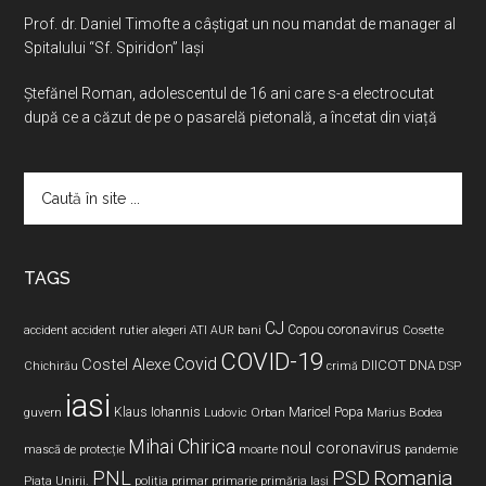
Prof. dr. Daniel Timofte a câștigat un nou mandat de manager al
Spitalului “Sf. Spiridon” Iași
Ştefănel Roman, adolescentul de 16 ani care s-a electrocutat
după ce a căzut de pe o pasarelă pietonală, a încetat din viață
Caută
în
site
...
TAGS
CJ
coronavirus
ATI
Copou
accident
accident rutier
alegeri
AUR
bani
Cosette
COVID-19
Covid
Costel Alexe
DIICOT
DNA
Chichirău
crimă
DSP
iasi
Maricel Popa
guvern
Klaus Iohannis
Ludovic Orban
Marius Bodea
Mihai Chirica
noul coronavirus
pandemie
mască de protecție
moarte
PNL
PSD
Romania
Piața Unirii.
poliția
primar
primarie
primăria Iași