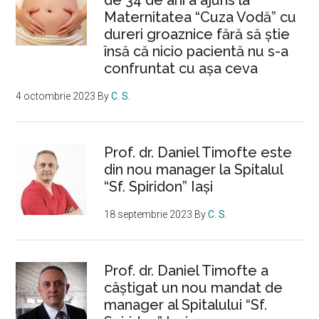
de 34 de ani a ajuns la
Maternitatea “Cuza Vodă” cu
dureri groaznice fără să ştie
însă că nicio pacientă nu s-a
confruntat cu așa ceva
4 octombrie 2023
By
C. S.
Prof. dr. Daniel Timofte este
din nou manager la Spitalul
“Sf. Spiridon” Iaşi
18 septembrie 2023
By
C. S.
Prof. dr. Daniel Timofte a
câștigat un nou mandat de
manager al Spitalului “Sf.