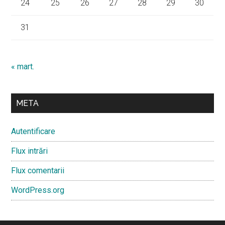
24
25
26
27
28
29
30
31
« mart.
META
Autentificare
Flux intrări
Flux comentarii
WordPress.org