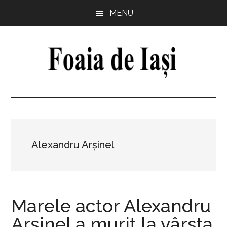
Skip
Skip
Skip
Skip
MENU
to
to
to
to
main
primary
secondary
footer
content
sidebar
sidebar
Foaia
pentru
minte,
de
inimă
și
Iași
comunitate
Alexandru Arșinel
Marele actor Alexandru
Arșinel a murit la vârsta