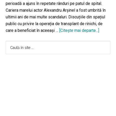
perioadă a ajuns în repetate rânduri pe patul de spital.
Cariera marelui actor Alexandru Arșinel a fost umbrită în
ultimii ani de mai multe scandaluri. Discuțiile din spațiul
public cu privire la operația de transplant de rinichi, de
care a beneficiat în aceeași …
[Citeşte mai departe...]
despreM
actor
Bara
Alexandr
Caută
Arșinel
în
principală
a
site
murit
...
la
vârsta
83
de
ani!