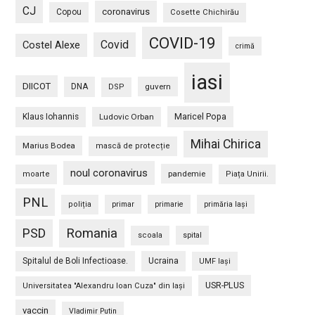
CJ
coronavirus
Copou
Cosette Chichirău
COVID-19
Covid
Costel Alexe
crimă
iasi
DIICOT
DNA
guvern
DSP
Maricel Popa
Klaus Iohannis
Ludovic Orban
Mihai Chirica
Marius Bodea
mască de protecție
noul coronavirus
pandemie
moarte
Piața Unirii.
PNL
poliția
primar
primarie
primăria Iași
PSD
Romania
scoala
spital
Spitalul de Boli Infectioase.
Ucraina
UMF Iași
USR-PLUS
Universitatea "Alexandru Ioan Cuza" din Iaşi
vaccin
Vladimir Putin