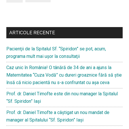
Bară
secundara
ARTICOLE RECENTE
Pacienţii de la Spitalul Sf. “Spiridon” se pot, acum,
programa mult mai uşor la consultaţii
Caz unic în România! O tânără de 34 de ani a ajuns la
Maternitatea “Cuza Vodă” cu dureri groaznice fără să ştie
însă că nicio pacientă nu s-a confruntat cu așa ceva
Prof. dr. Daniel Timofte este din nou manager la Spitalul
“Sf. Spiridon” Iaşi
Prof. dr. Daniel Timofte a câștigat un nou mandat de
manager al Spitalului “Sf. Spiridon” Iași