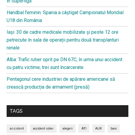
în Superligă
Handbal feminin: Spania a câștigat Campionatul Mondial
U18 din România
Iași: 30 de cadre medicale mobilizate și peste 12 ore
petrecute în sala de operații pentru două transplanturi
renale
Alba: Trafic rutier oprit pe DN 67C, în urma unui accident
cu patru victime; trei sunt încarcerate
Pentagonul cere industriei de apărare americane să
crească producția de armament (presă)
TAGS
ATI
accident
accident rutier
alegeri
AUR
bani