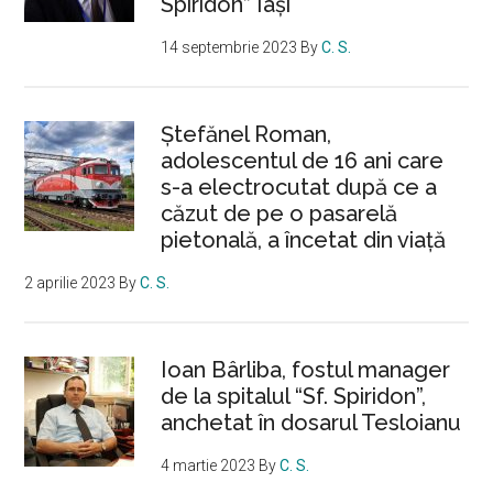
Spiridon” Iași
14 septembrie 2023
By
C. S.
Ştefănel Roman,
adolescentul de 16 ani care
s-a electrocutat după ce a
căzut de pe o pasarelă
pietonală, a încetat din viață
2 aprilie 2023
By
C. S.
Ioan Bârliba, fostul manager
de la spitalul “Sf. Spiridon”,
anchetat în dosarul Tesloianu
4 martie 2023
By
C. S.