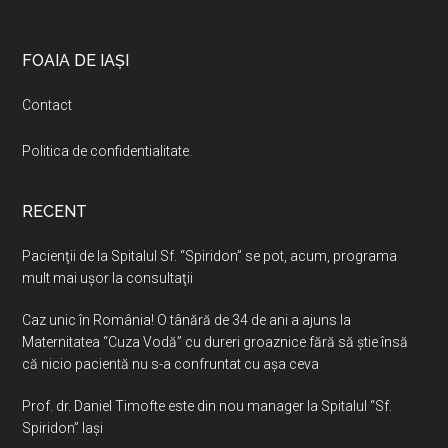
Footer
FOAIA DE IAȘI
Contact
Politica de confidentialitate
.
RECENT
Pacienţii de la Spitalul Sf. “Spiridon” se pot, acum, programa
mult mai uşor la consultaţii
Caz unic în România! O tânără de 34 de ani a ajuns la
Maternitatea “Cuza Vodă” cu dureri groaznice fără să ştie însă
că nicio pacientă nu s-a confruntat cu așa ceva
Prof. dr. Daniel Timofte este din nou manager la Spitalul “Sf.
Spiridon” Iaşi