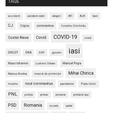
TAGS
ATI
accident
accident rutier
alegeri
AUR
bani
CJ
coronavirus
Copou
Cosette Chichirău
COVID-19
Covid
Costel Alexe
crimă
iasi
DIICOT
DNA
guvern
DSP
Maricel Popa
Klaus Iohannis
Ludovic Orban
Mihai Chirica
Marius Bodea
mască de protecție
noul coronavirus
pandemie
moarte
Piața Unirii.
PNL
poliția
primar
primarie
primăria Iași
PSD
Romania
scoala
spital