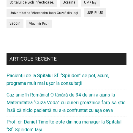
Spitalul de Boli Infectioase.
Ucraina
UMF Iași
USR-PLUS
Universitatea "Alexandru Ioan Cuza" din Iaşi
vaccin
Vladimir Putin
Bară
secundara
ARTICOLE RECENTE
Pacienţii de la Spitalul Sf. “Spiridon” se pot, acum,
programa mult mai uşor la consultaţii
Caz unic în România! O tânără de 34 de ani a ajuns la
Maternitatea “Cuza Vodă” cu dureri groaznice fără să ştie
însă că nicio pacientă nu s-a confruntat cu așa ceva
Prof. dr. Daniel Timofte este din nou manager la Spitalul
“Sf. Spiridon” Iaşi