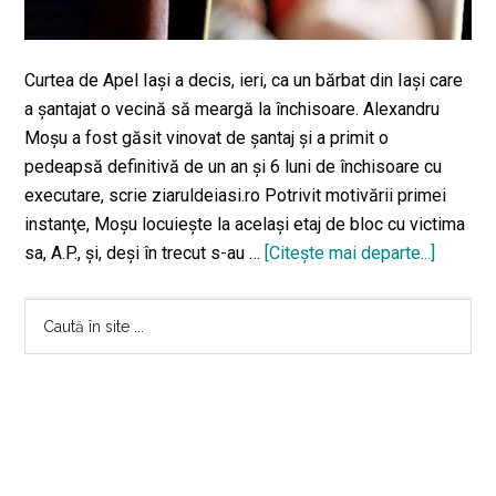
Curtea de Apel Iaşi a decis, ieri, ca un bărbat din Iaşi care
a şantajat o vecină să meargă la închisoare. Alexandru
Moşu a fost găsit vinovat de şantaj şi a primit o
pedeapsă definitivă de un an şi 6 luni de închisoare cu
executare, scrie ziaruldeiasi.ro Potrivit motivării primei
instanţe, Moşu locuieşte la acelaşi etaj de bloc cu victima
sa, A.P., şi, deşi în trecut s-au …
[Citeşte mai departe...]
despre
„vecina
Bara
de
Caută
etaj“:
în
principală
Şantajis
site
sexual,
...
condam
la
închisoa