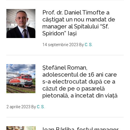
Prof. dr. Daniel Timofte a
câștigat un nou mandat de
manager al Spitalului “Sf.
Spiridon” Iași
14 septembrie 2023
By
C. S.
Ştefănel Roman,
adolescentul de 16 ani care
s-a electrocutat după ce a
căzut de pe o pasarelă
pietonală, a încetat din viață
2 aprilie 2023
By
C. S.
Ioan Bârliba, fostul manager