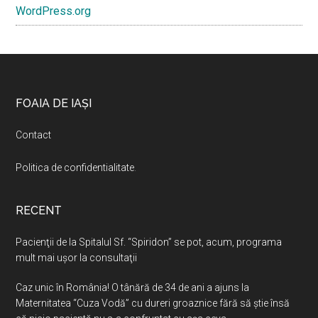
WordPress.org
Footer
FOAIA DE IAȘI
Contact
Politica de confidentialitate
.
RECENT
Pacienţii de la Spitalul Sf. “Spiridon” se pot, acum, programa
mult mai uşor la consultaţii
Caz unic în România! O tânără de 34 de ani a ajuns la
Maternitatea “Cuza Vodă” cu dureri groaznice fără să ştie însă