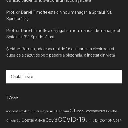
că nicio pacientă nu s-a confruntat cu așa ceva
Prof. dr. Daniel Timofte este din nou manager la Spitalul “Sf.
Spiridon” Iaşi
Prof. dr. Daniel Timofte a câștigat un nou mandat de manager al
Spitalului “Sf. Spiridon” Iași
Ştefănel Roman, adolescentul de 16 ani care s-a electrocutat
după ce a căzut de pe o pasarelă pietonală, a încetat din viață
Caută
în
site
...
TAGS
CJ
coronavirus
ATI
Copou
accident
accident rutier
alegeri
AUR
bani
Cosette
COVID-19
Covid
Costel Alexe
DIICOT
DNA
Chichirău
crimă
DSP