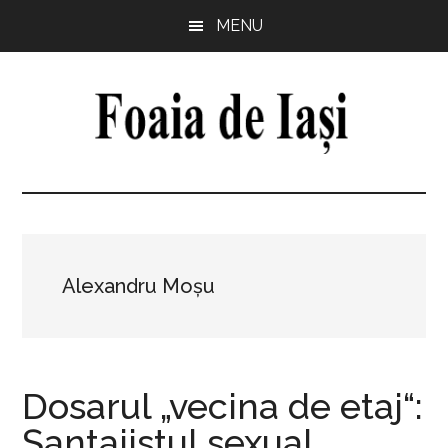
Skip
Skip
Skip
Skip
MENU
to
to
to
to
main
primary
secondary
footer
content
sidebar
sidebar
Foaia
pentru
minte,
de
inimă
și
Iași
comunitate
Alexandru Moșu
Dosarul „vecina de etaj“:
Şantajistul sexual,