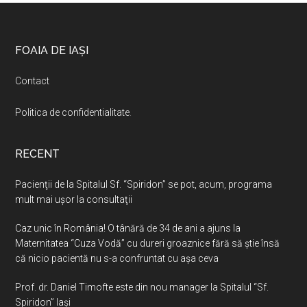
Footer
FOAIA DE IAȘI
Contact
Politica de confidentialitate
.
RECENT
Pacienţii de la Spitalul Sf. “Spiridon” se pot, acum, programa
mult mai uşor la consultaţii
Caz unic în România! O tânără de 34 de ani a ajuns la
Maternitatea “Cuza Vodă” cu dureri groaznice fără să ştie însă
că nicio pacientă nu s-a confruntat cu așa ceva
Prof. dr. Daniel Timofte este din nou manager la Spitalul “Sf.
Spiridon” Iaşi