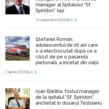
manager al Spitalului “Sf.
Spiridon” Iași
14 septembrie 2023
By
C. S.
Ştefănel Roman,
adolescentul de 16 ani care
s-a electrocutat după ce a
căzut de pe o pasarelă
pietonală, a încetat din viață
2 aprilie 2023
By
C. S.
Ioan Bârliba, fostul manager
de la spitalul “Sf. Spiridon”,
anchetat în dosarul Tesloianu