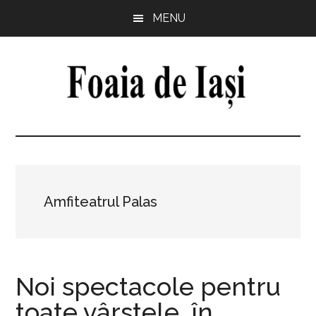
Skip
Skip
Skip
Skip
MENU
to
to
to
to
main
primary
secondary
footer
content
sidebar
sidebar
Foaia
pentru
minte,
de
inimă
și
Iași
comunitate
Amfiteatrul Palas
Noi spectacole pentru
toate vârstele, în