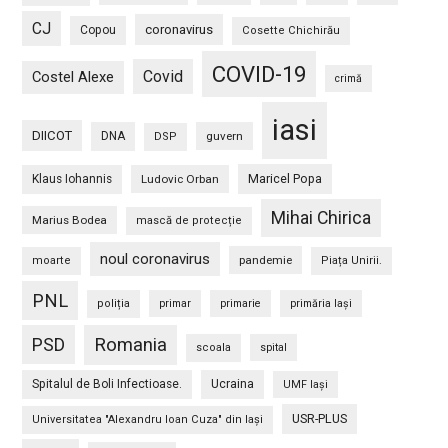
CJ
coronavirus
Copou
Cosette Chichirău
COVID-19
Covid
Costel Alexe
crimă
iasi
DIICOT
DNA
guvern
DSP
Maricel Popa
Klaus Iohannis
Ludovic Orban
Mihai Chirica
Marius Bodea
mască de protecție
noul coronavirus
pandemie
moarte
Piața Unirii.
PNL
poliția
primar
primarie
primăria Iași
PSD
Romania
scoala
spital
Spitalul de Boli Infectioase.
Ucraina
UMF Iași
USR-PLUS
Universitatea "Alexandru Ioan Cuza" din Iaşi