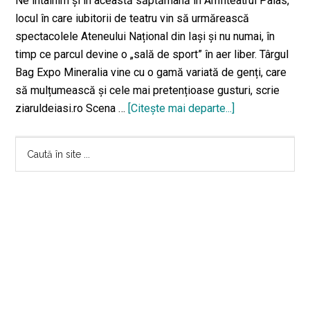
Ne întâlnim și în această săptămână în Amfiteatrul Palas,
locul în care iubitorii de teatru vin să urmărească
spectacolele Ateneului Național din Iași și nu numai, în
timp ce parcul devine o „sală de sport” în aer liber. Târgul
Bag Expo Mineralia vine cu o gamă variată de genți, care
să mulțumească și cele mai pretențioase gusturi, scrie
ziaruldeiasi.ro Scena …
[Citeşte mai departe...]
despreNoi
spectacole
Bara
pentru
Caută
toate
în
principală
vârstele,
site
în
...
această
săptămână
pe
scena
Amfiteatrului
Palas