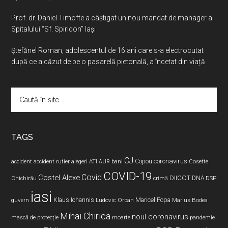
Prof. dr. Daniel Timofte a câștigat un nou mandat de manager al
Spitalului “Sf. Spiridon” Iași
Ştefănel Roman, adolescentul de 16 ani care s-a electrocutat
după ce a căzut de pe o pasarelă pietonală, a încetat din viață
Caută
în
site
...
TAGS
CJ
coronavirus
ATI
Copou
accident
accident rutier
alegeri
AUR
bani
Cosette
COVID-19
Covid
Costel Alexe
DIICOT
DNA
Chichirău
crimă
DSP
iasi
Maricel Popa
guvern
Klaus Iohannis
Ludovic Orban
Marius Bodea
Mihai Chirica
noul coronavirus
pandemie
mască de protecție
moarte