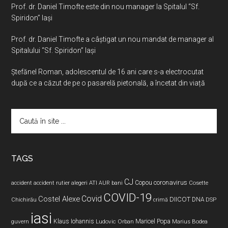
Prof. dr. Daniel Timofte este din nou manager la Spitalul “Sf.
Spiridon” Iaşi
Prof. dr. Daniel Timofte a câștigat un nou mandat de manager al
Spitalului “Sf. Spiridon” Iași
Ştefănel Roman, adolescentul de 16 ani care s-a electrocutat
după ce a căzut de pe o pasarelă pietonală, a încetat din viață
Caută
în
site
...
TAGS
CJ
coronavirus
ATI
Copou
accident
accident rutier
alegeri
AUR
bani
Cosette
COVID-19
Covid
Costel Alexe
DIICOT
DNA
Chichirău
crimă
DSP
iasi
Maricel Popa
guvern
Klaus Iohannis
Ludovic Orban
Marius Bodea