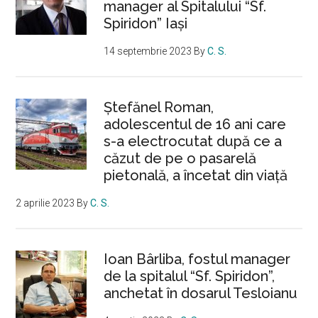
manager al Spitalului “Sf.
Spiridon” Iași
14 septembrie 2023
By
C. S.
Ştefănel Roman,
adolescentul de 16 ani care
s-a electrocutat după ce a
căzut de pe o pasarelă
pietonală, a încetat din viață
2 aprilie 2023
By
C. S.
Ioan Bârliba, fostul manager
de la spitalul “Sf. Spiridon”,
anchetat în dosarul Tesloianu