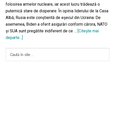
folosirea armelor nucleare, iar acest lucru trădează o
puternică stare de disperare. În opinia liderului de la Casa
Albă, Rusia este conştientă de eşecul din Ucraina. De
asemenea, Biden a oferit asigurări conform cărora, NATO
şi SUA sunt pregătite indiferent de ce …
[Citeşte mai
departe...]
despreJoe
Biden:
Bara
Amenințările
Caută
nucleare
în
principală
ale
site
Moscovei
...
trădează,
de
fapt,
disperarea
sa