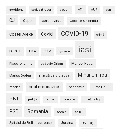
ATI
accident
accident rutier
alegeri
AUR
bani
CJ
coronavirus
Copou
Cosette Chichirău
COVID-19
Covid
Costel Alexe
crimă
iasi
DIICOT
DNA
guvern
DSP
Maricel Popa
Klaus Iohannis
Ludovic Orban
Mihai Chirica
Marius Bodea
mască de protecție
noul coronavirus
pandemie
moarte
Piața Unirii.
PNL
poliția
primar
primarie
primăria Iași
PSD
Romania
scoala
spital
Spitalul de Boli Infectioase.
Ucraina
UMF Iași