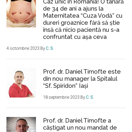
Caz unic în România! O tânără
de 34 de ani a ajuns la
Maternitatea “Cuza Vodă” cu
dureri groaznice fără să ştie
însă că nicio pacientă nu s-a
confruntat cu așa ceva
4 octombrie 2023
By
C. S.
Prof. dr. Daniel Timofte este
din nou manager la Spitalul
“Sf. Spiridon” Iaşi
18 septembrie 2023
By
C. S.
Prof. dr. Daniel Timofte a
câștigat un nou mandat de