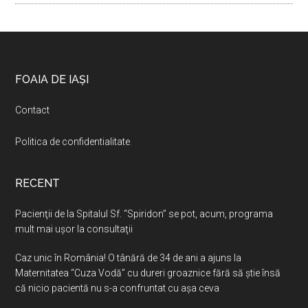
Footer
FOAIA DE IAȘI
Contact
Politica de confidentialitate
.
RECENT
Pacienţii de la Spitalul Sf. “Spiridon” se pot, acum, programa
mult mai uşor la consultaţii
Caz unic în România! O tânără de 34 de ani a ajuns la
Maternitatea “Cuza Vodă” cu dureri groaznice fără să ştie însă
că nicio pacientă nu s-a confruntat cu așa ceva