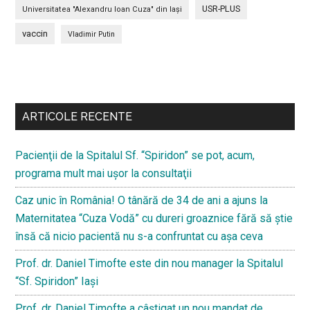
USR-PLUS
Universitatea "Alexandru Ioan Cuza" din Iaşi
vaccin
Vladimir Putin
Bară
secundara
ARTICOLE RECENTE
Pacienţii de la Spitalul Sf. “Spiridon” se pot, acum,
programa mult mai uşor la consultaţii
Caz unic în România! O tânără de 34 de ani a ajuns la
Maternitatea “Cuza Vodă” cu dureri groaznice fără să ştie
însă că nicio pacientă nu s-a confruntat cu așa ceva
Prof. dr. Daniel Timofte este din nou manager la Spitalul
“Sf. Spiridon” Iaşi
Prof. dr. Daniel Timofte a câștigat un nou mandat de