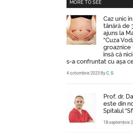
MORE TO SEE
Caz unic î
tânără de 
ajuns la M
“Cuza Vodă
groaznice 
însă că nic
s-a confruntat cu așa c
4 octombrie 2023
By
C. S.
Prof. dr. D
este din n
Spitalul “Sf
18 septembrie 