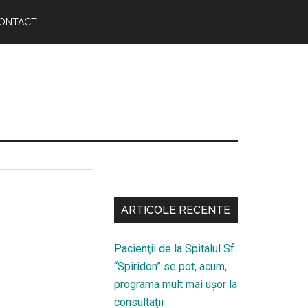
ONTACT
Bară
secundara
ARTICOLE RECENTE
Pacienţii de la Spitalul Sf.
“Spiridon” se pot, acum,
programa mult mai uşor la
consultaţii