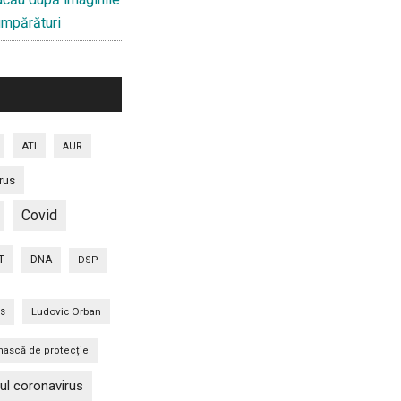
cumpărături
ATI
AUR
rus
Covid
T
DNA
DSP
is
Ludovic Orban
ască de protecție
ul coronavirus