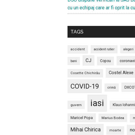
cu un echipaj care ar fi oprit la 
TAGS
accident
accident rutier
alegeri
CJ
coronavi
Copou
bani
Costel Alexe
Cosette Chichirău
COVID-19
DIICO
crimă
iasi
guvern
Klaus Iohann
Maricel Popa
Marius Bodea
m
Mihai Chirica
no
moarte