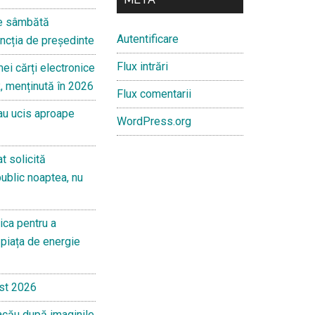
de sâmbătă
Autentificare
ncția de președinte
Flux intrări
mei cărți electronice
, menținută în 2026
Flux comentarii
 au ucis aproape
WordPress.org
t solicită
public noaptea, nu
ica pentru a
piața de energie
st 2026
acău după imaginile