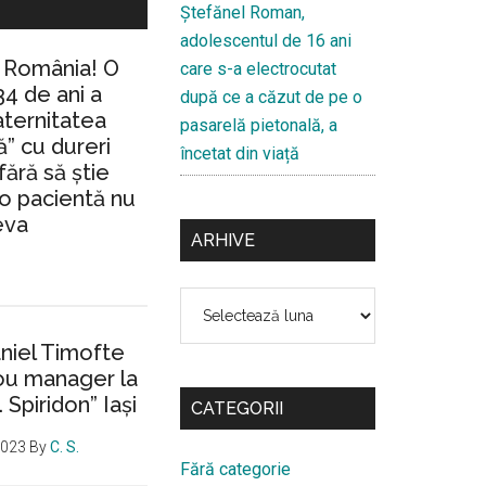
Ştefănel Roman,
adolescentul de 16 ani
n România! O
care s-a electrocutat
34 de ani a
după ce a căzut de pe o
aternitatea
pasarelă pietonală, a
” cu dureri
încetat din viață
fără să ştie
io pacientă nu
eva
ARHIVE
Arhive
aniel Timofte
ou manager la
. Spiridon” Iaşi
CATEGORII
2023
By
C. S.
Fără categorie