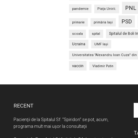
PNL
pandemie
Piața Unirii.
PSD
primarie
primăria Iași
Spitalul de Boli I
scoala
spital
Ucraina
UMF Iași
Universitatea "Alexandru Ioan Cuza" din 
vaccin
Vladimir Putin
RECENT
C
în
Pacienţii de la Spitalul Sf. “Spiridon” se pot, acum,
si
programa mult mai uşor la consultaţii
...
T