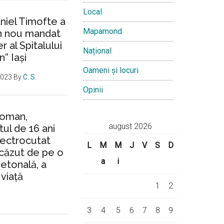
Local
aniel Timofte a
Mapamond
un nou mandat
 al Spitalului
Național
n” Iași
Oameni și locuri
2023
By
C. S.
Opinii
Roman,
august 2026
ul de 16 ani
lectrocutat
L
M
M
J
V
S
D
căzut de pe o
a
i
ietonală, a
 viață
1
2
3
4
5
6
7
8
9