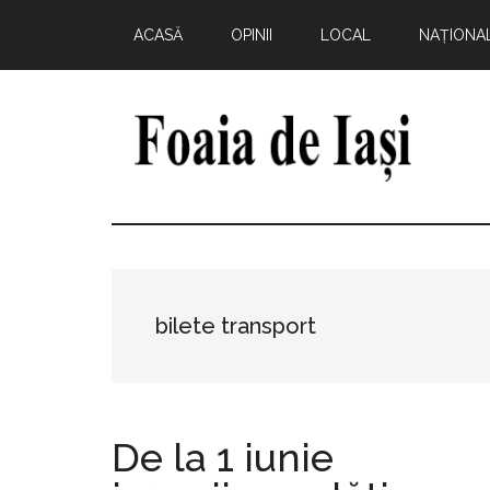
Skip
Skip
Skip
Skip
ACASĂ
OPINII
LOCAL
NAȚIONA
to
to
to
to
main
primary
secondary
footer
content
sidebar
sidebar
Foaia
pentru
minte,
de
inimă
și
Iași
comunitate
bilete transport
De la 1 iunie