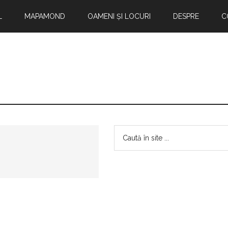
L
MAPAMOND
OAMENI ȘI LOCURI
DESPRE
C
Bara
Caută
în
principală
site
...