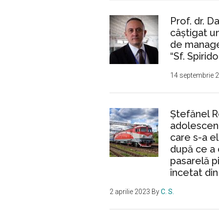
Prof. dr. D
câștigat 
de manager
“Sf. Spirido
14 septembrie 
Ştefănel 
adolescent
care s-a e
după ce a 
pasarelă p
încetat din
2 aprilie 2023
By
C. S.