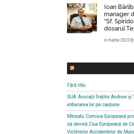
Ioan Bârlib
manager de
“Sf. Spirid
dosarul Te
4 martie 2023
B
ULTIMELE STIRI
Fără titlu
SUA: Avocații fraților Andrew și 
eliberarea lor pe cauțiune
Mînzatu: Comisia Europeană pro
să devină Ziua Europeană de 
Victimelor Accidentelor de Mun