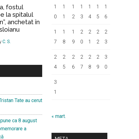
a, fostul
1
1
1
1
1
1
1
 la spitalul
0
1
2
3
4
5
6
on”, anchetat în
sloianu
1
1
1
2
2
2
2
7
8
9
0
1
2
3
y
C. S.
2
2
2
2
2
2
3
4
5
6
7
8
9
0
3
1
Tristan Tate au cerut
« mart.
pune ca 8 august
Comemorare a
că
META