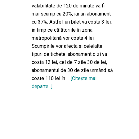
valabilitate de 120 de minute va fi
mai scump cu 20%, iar un abonament
cu 37%. Astfel, un bilet va costa 3 lei,
în timp ce călătoriile în zona
metropolitană vor costa 4 lei.
Scumpirile vor afecta şi celelalte
tipuri de tichete: abonament o zi va
costa 12 lei, cel de 7 zile 30 de lei,
abonamentul de 30 de zile urmând să
coste 110 lei în …
[Citeşte mai
departe...]
despreDe
la
1
iunie
ieşenii
vor
plăti