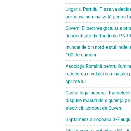
Ungaria: Partidul Tisza va deci
persoana nominalizată pentru fu
Guvern: Eliberarea gratuită a pri
de identitate din fondurile PNRR
Inundațiile din nord-estul Indiei
100 de oameni
Asociația Română pentru Ilumina
reducerea nivelului iluminatului 
oprirea lui
Cadrul legal necesar Transelectr
dispune măsuri de siguranță pe 
electrică, aprobat de Guvern
Săptămâna europeană 3-7 augu
DSU dispune verificări la SAJ B