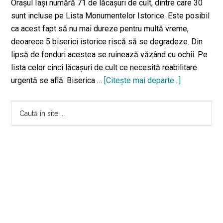
Oraşul Iaşi numără 71 de lăcaşuri de cult, dintre care 30
sunt incluse pe Lista Monumentelor Istorice. Este posibil
ca acest fapt să nu mai dureze pentru multă vreme,
deoarece 5 biserici istorice riscă să se degradeze. Din
lipsă de fonduri acestea se ruinează văzând cu ochii. Pe
lista celor cinci lăcașuri de cult ce necesită reabilitare
urgentă se află: Biserica …
[Citeşte mai departe...]
despreDin
lipsă
Bara
de
Caută
fonduri,
în
principală
5
site
biserici
...
istorice
din
Iași
riscă
să
ajungă