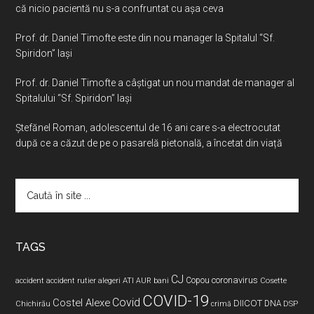
că nicio pacientă nu s-a confruntat cu așa ceva
Prof. dr. Daniel Timofte este din nou manager la Spitalul “Sf.
Spiridon” Iaşi
Prof. dr. Daniel Timofte a câștigat un nou mandat de manager al
Spitalului “Sf. Spiridon” Iași
Ştefănel Roman, adolescentul de 16 ani care s-a electrocutat
după ce a căzut de pe o pasarelă pietonală, a încetat din viață
Caută
în
site
...
TAGS
CJ
coronavirus
ATI
Copou
accident
accident rutier
alegeri
AUR
bani
Cosette
COVID-19
Covid
Costel Alexe
DIICOT
DNA
Chichirău
crimă
DSP