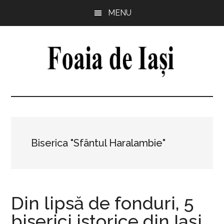
Skip
Skip
Skip
Skip
MENU
to
to
to
to
main
primary
secondary
footer
content
sidebar
sidebar
Foaia
pentru
minte,
de
inimă
și
Iași
comunitate
Biserica "Sfântul Haralambie"
Din lipsă de fonduri, 5
biserici istorice din Iași