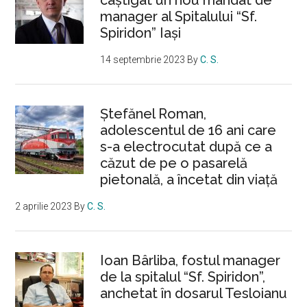
câștigat un nou mandat de
manager al Spitalului “Sf.
Spiridon” Iași
14 septembrie 2023
By
C. S.
Ştefănel Roman,
adolescentul de 16 ani care
s-a electrocutat după ce a
căzut de pe o pasarelă
pietonală, a încetat din viață
2 aprilie 2023
By
C. S.
Ioan Bârliba, fostul manager
de la spitalul “Sf. Spiridon”,
anchetat în dosarul Tesloianu