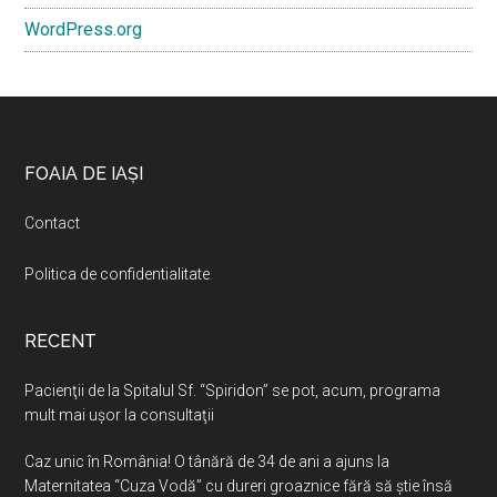
WordPress.org
Footer
FOAIA DE IAȘI
Contact
Politica de confidentialitate
.
RECENT
Pacienţii de la Spitalul Sf. “Spiridon” se pot, acum, programa
mult mai uşor la consultaţii
Caz unic în România! O tânără de 34 de ani a ajuns la
Maternitatea “Cuza Vodă” cu dureri groaznice fără să ştie însă