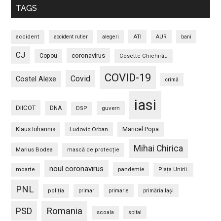
TAGS
ATI
accident
accident rutier
alegeri
AUR
bani
CJ
coronavirus
Copou
Cosette Chichirău
COVID-19
Covid
Costel Alexe
crimă
iasi
DIICOT
DNA
guvern
DSP
Maricel Popa
Klaus Iohannis
Ludovic Orban
Mihai Chirica
Marius Bodea
mască de protecție
noul coronavirus
pandemie
moarte
Piața Unirii.
PNL
poliția
primar
primarie
primăria Iași
PSD
Romania
scoala
spital