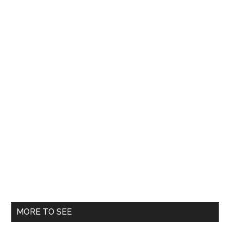
în
ruine
MORE TO SEE