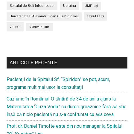
Spitalul de Boli Infectioase.
Ucraina
UMF Iași
USR-PLUS
Universitatea "Alexandru Ioan Cuza" din Iaşi
vaccin
Vladimir Putin
Bară
secundara
ARTICOLE RECENTE
Pacienţii de la Spitalul Sf. “Spiridon” se pot, acum,
programa mult mai uşor la consultaţii
Caz unic în România! O tânără de 34 de ani a ajuns la
Maternitatea “Cuza Vodă” cu dureri groaznice fără să ştie
însă că nicio pacientă nu s-a confruntat cu așa ceva
Prof. dr. Daniel Timofte este din nou manager la Spitalul
“Sf. Spiridon” Iaşi