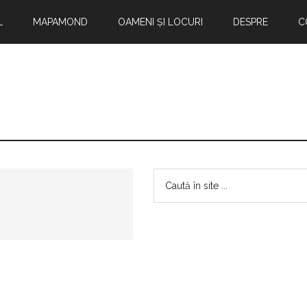
L
MAPAMOND
OAMENI ȘI LOCURI
DESPRE
C
Bara
Caută
în
principală
site
...