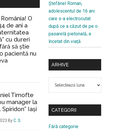
Ştefănel Roman,
adolescentul de 16 ani
n România! O
care s-a electrocutat
34 de ani a
după ce a căzut de pe o
aternitatea
pasarelă pietonală, a
” cu dureri
încetat din viață
fără să ştie
io pacientă nu
eva
ARHIVE
Arhive
aniel Timofte
ou manager la
. Spiridon” Iaşi
CATEGORII
2023
By
C. S.
Fără categorie