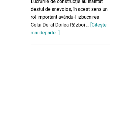
Lucrările de construcție au înaintat
destul de anevoios, în acest sens un
rol important avându-l izbucnirea
Celui De-al Doilea Război …
[Citeşte
mai departe...]
despreBiserica
Sfântul
Nicolae-
Copou