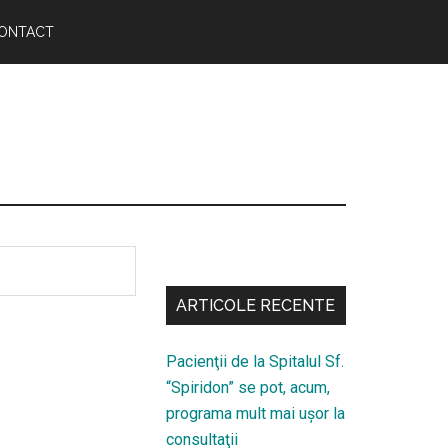
ONTACT
Bară
secundara
ARTICOLE RECENTE
Pacienţii de la Spitalul Sf.
“Spiridon” se pot, acum,
programa mult mai uşor la
consultaţii