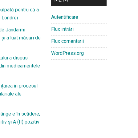
culpată pentru că a
Autentificare
l Londrei
Flux intrări
 de Jandarmi
 și a luat măsuri de
Flux comentarii
WordPress.org
ului a dispus
 din medicamentele
țarea în procesul
lariale ale
sânge e în scădere;
iv și A (II) pozitiv