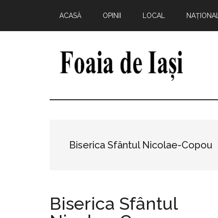
Skip
Skip
Skip
Skip
ACASĂ
OPINII
LOCAL
NAȚIONA
to
to
to
to
main
primary
secondary
footer
content
sidebar
sidebar
Foaia
pentru
minte,
de
inimă
și
Iași
comunitate
Biserica Sfântul Nicolae-Copou
Biserica Sfântul