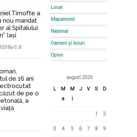
Local
aniel Timofte a
Mapamond
un nou mandat
 al Spitalului
Național
n” Iași
Oameni și locuri
2023
By
C. S.
Opinii
Roman,
august 2026
ul de 16 ani
lectrocutat
L
M
M
J
V
S
D
căzut de pe o
a
i
ietonală, a
 viață
1
2
3
4
5
6
7
8
9