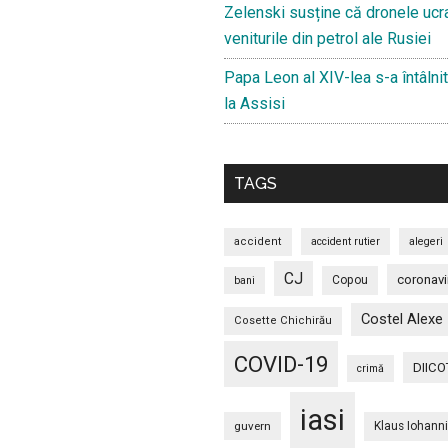
Zelenski susține că dronele ucr
veniturile din petrol ale Rusiei
Papa Leon al XIV-lea s-a întâlnit
la Assisi
TAGS
accident
accident rutier
alegeri
CJ
coronavi
Copou
bani
Costel Alexe
Cosette Chichirău
COVID-19
DIICO
crimă
iasi
guvern
Klaus Iohann