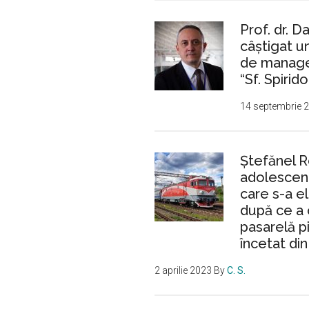
Prof. dr. D
câștigat 
de manager
“Sf. Spirido
14 septembrie 
Ştefănel 
adolescent
care s-a e
după ce a 
pasarelă p
încetat din
2 aprilie 2023
By
C. S.