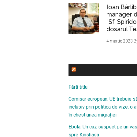
Ioan Bârlib
manager de
“Sf. Spirid
dosarul Te
4 martie 2023
B
ULTIMELE STIRI
Fără titlu
Comisar european: UE trebuie s
inclusiv prin politica de vize, o
în chestiunea migrației
Ebola: Un caz suspect pe un va
spre Kinshasa