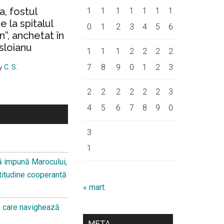
a, fostul
1
1
1
1
1
1
1
 la spitalul
0
1
2
3
4
5
6
on”, anchetat în
sloianu
1
1
1
2
2
2
2
7
8
9
0
1
2
3
y
C. S.
2
2
2
2
2
2
3
4
5
6
7
8
9
0
3
1
ă impună Marocului,
 atitudine cooperantă
« mart.
s care navighează
META