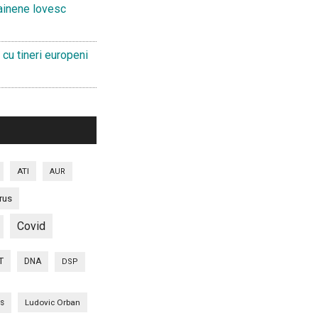
ainene lovesc
 cu tineri europeni
ATI
AUR
rus
Covid
T
DNA
DSP
is
Ludovic Orban