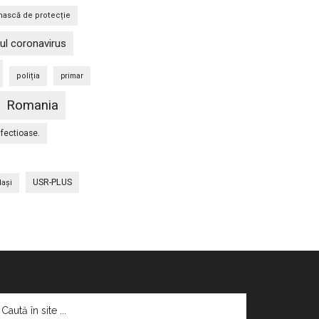
ască de protecție
ul coronavirus
poliția
primar
Romania
nfectioase.
USR-PLUS
Iaşi
aută