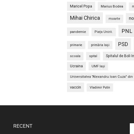
Maricel Popa
Marius Bodea
m
Mihai Chirica
no
moarte
PNL
pandemie
Piața Unirii.
PSD
primarie
primăria Iași
Spitalul de Boli I
scoala
spital
Ucraina
UMF Iași
Universitatea "Alexandru Ioan Cuza" din 
vaccin
Vladimir Putin
RECENT
C
în