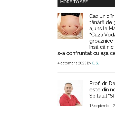
MORE TO SEE
Caz unic î
tânără de 
ajuns la M
“Cuza Vodă
groaznice 
însă că nic
s-a confruntat cu așa c
4 octombrie 2023
By
C. S.
Prof. dr. D
este din n
Spitalul “Sf
18 septembrie 