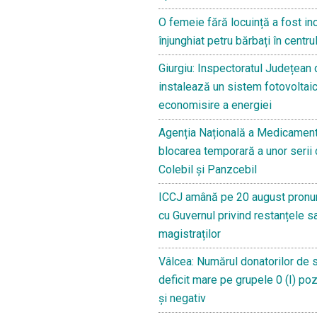
O femeie fără locuință a fost in
înjunghiat petru bărbați în centru
Giurgiu: Inspectoratul Județean
instalează un sistem fotovoltaic
economisire a energiei
Agenția Națională a Medicament
blocarea temporară a unor serii
Colebil și Panzcebil
ICCJ amână pe 20 august pronun
cu Guvernul privind restanțele sa
magistraților
Vâlcea: Numărul donatorilor de 
deficit mare pe grupele 0 (I) pozit
și negativ