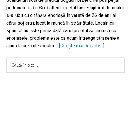
Scandalul iscat de preotul Bogdan Orzetic i-a pus pe jar
pe locuitorii din Scobâlțeni, județul Iași. Slujitorul domnului
s-a iubit cu o tânără enoriașă în vârstă de 26 de ani, al
cărui soț era plecat la muncă în străinătate. Localnicii
spun că nu este prima dată când preotul se încurcă cu
enoriașele, problema este că acum întreaga tărășenie a
ajuns la urechile soțului …
[Citeşte mai departe...]
despreAmant
între
Bara
preot
Caută
și
în
principală
enoriașa
site
sa
...
a
distrus
2
familii.
Slujitorul
Domnului