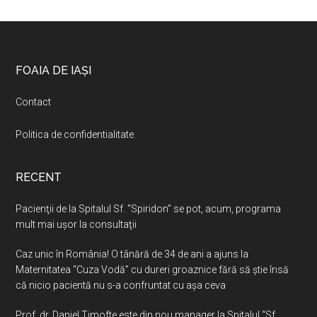
Footer
FOAIA DE IAȘI
Contact
Politica de confidentialitate
.
RECENT
Pacienţii de la Spitalul Sf. “Spiridon” se pot, acum, programa
mult mai uşor la consultaţii
Caz unic în România! O tânără de 34 de ani a ajuns la
Maternitatea “Cuza Vodă” cu dureri groaznice fără să ştie însă
că nicio pacientă nu s-a confruntat cu așa ceva
Prof. dr. Daniel Timofte este din nou manager la Spitalul “Sf.