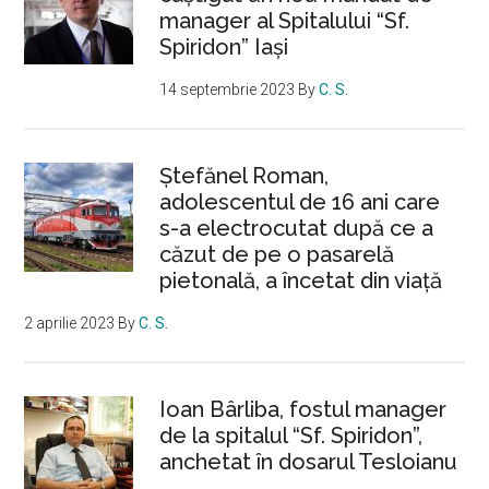
manager al Spitalului “Sf.
Spiridon” Iași
14 septembrie 2023
By
C. S.
Ştefănel Roman,
adolescentul de 16 ani care
s-a electrocutat după ce a
căzut de pe o pasarelă
pietonală, a încetat din viață
2 aprilie 2023
By
C. S.
Ioan Bârliba, fostul manager
de la spitalul “Sf. Spiridon”,
anchetat în dosarul Tesloianu