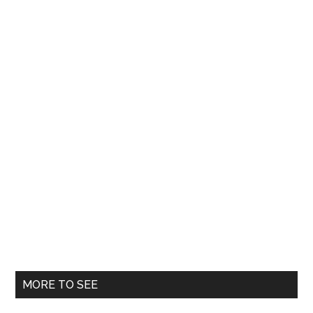
riscă
să
fie
caterisit!
MORE TO SEE