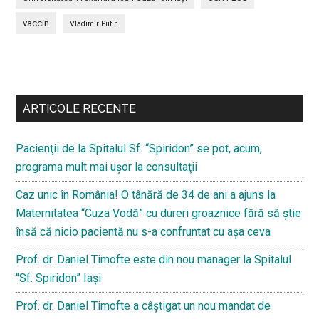
vaccin
Vladimir Putin
Bară
secundara
ARTICOLE RECENTE
Pacienţii de la Spitalul Sf. “Spiridon” se pot, acum,
programa mult mai uşor la consultaţii
Caz unic în România! O tânără de 34 de ani a ajuns la
Maternitatea “Cuza Vodă” cu dureri groaznice fără să ştie
însă că nicio pacientă nu s-a confruntat cu așa ceva
Prof. dr. Daniel Timofte este din nou manager la Spitalul
“Sf. Spiridon” Iaşi
Prof. dr. Daniel Timofte a câștigat un nou mandat de