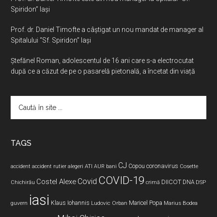
Spiridon” Iaşi
Prof. dr. Daniel Timofte a câștigat un nou mandat de manager al
Spitalului “Sf. Spiridon” Iași
Ştefănel Roman, adolescentul de 16 ani care s-a electrocutat
după ce a căzut de pe o pasarelă pietonală, a încetat din viață
Caută
în
site
...
TAGS
CJ
coronavirus
ATI
Copou
accident
accident rutier
alegeri
AUR
bani
Cosette
COVID-19
Covid
Costel Alexe
DIICOT
DNA
Chichirău
crimă
DSP
iasi
Maricel Popa
guvern
Klaus Iohannis
Ludovic Orban
Marius Bodea