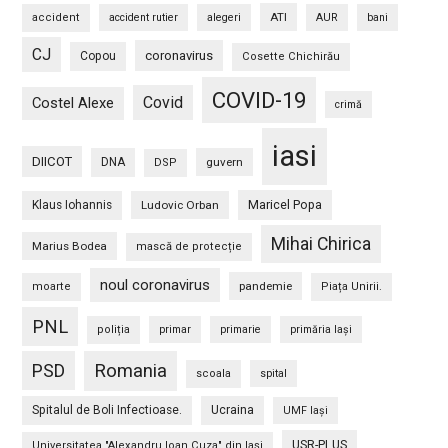
ATI
accident
accident rutier
alegeri
AUR
bani
CJ
coronavirus
Copou
Cosette Chichirău
COVID-19
Covid
Costel Alexe
crimă
iasi
DIICOT
DNA
guvern
DSP
Maricel Popa
Klaus Iohannis
Ludovic Orban
Mihai Chirica
Marius Bodea
mască de protecție
noul coronavirus
pandemie
moarte
Piața Unirii.
PNL
poliția
primar
primarie
primăria Iași
PSD
Romania
scoala
spital
Spitalul de Boli Infectioase.
Ucraina
UMF Iași
USR-PLUS
Universitatea "Alexandru Ioan Cuza" din Iaşi