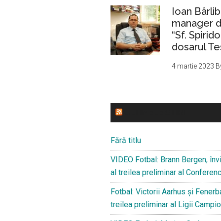
Ioan Bârlib
manager de
“Sf. Spirid
dosarul Te
4 martie 2023
B
ULTIMELE STIRI
Fără titlu
VIDEO Fotbal: Brann Bergen, învi
al treilea preliminar al Confere
Fotbal: Victorii Aarhus și Fenerba
treilea preliminar al Ligii Campio