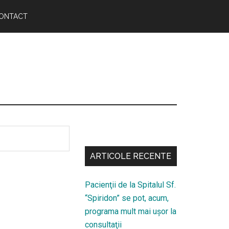
ONTACT
Bară
secundara
ARTICOLE RECENTE
Pacienţii de la Spitalul Sf.
“Spiridon” se pot, acum,
programa mult mai uşor la
consultaţii