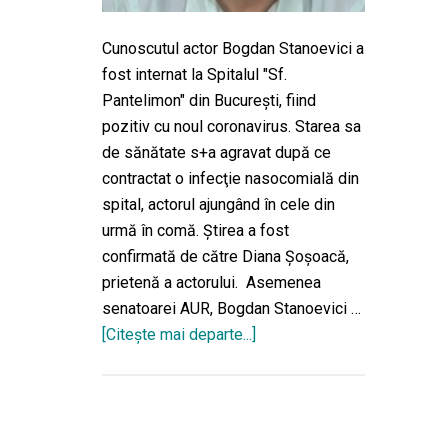
Cunoscutul actor Bogdan Stanoevici a
fost internat la Spitalul "Sf.
Pantelimon" din Bucureşti, fiind
pozitiv cu noul coronavirus. Starea sa
de sănătate s+a agravat după ce
contractat o infecţie nasocomială din
spital, actorul ajungând în cele din
urmă în comă. Ştirea a fost
confirmată de către Diana Şoşoacă,
prietenă a actorului. Asemenea
senatoarei AUR, Bogdan Stanoevici …
[Citeşte mai departe...]
despreÎndrăgitul
actor
Bogdan
Stanoevici
este