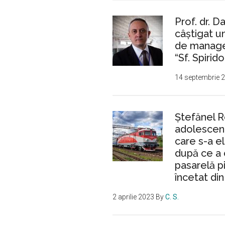
Prof. dr. D
câștigat 
de manager
“Sf. Spirido
14 septembrie 
Ştefănel 
adolescent
care s-a e
după ce a 
pasarelă p
încetat din
2 aprilie 2023
By
C. S.