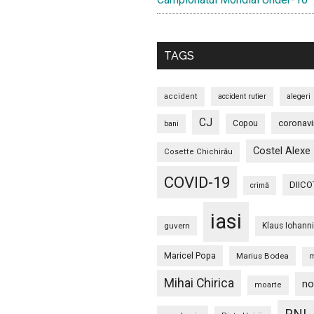
TAGS
accident
accident rutier
alegeri
CJ
coronavi
Copou
bani
Costel Alexe
Cosette Chichirău
COVID-19
DIICO
crimă
iasi
guvern
Klaus Iohann
Maricel Popa
Marius Bodea
m
Mihai Chirica
no
moarte
PNL