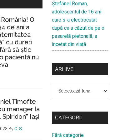
Ştefănel Roman,
adolescentul de 16 ani
n România! O
care s-a electrocutat
34 de ani a
după ce a căzut de pe o
aternitatea
pasarelă pietonală, a
” cu dureri
încetat din viață
fără să ştie
io pacientă nu
eva
ARHIVE
Arhive
aniel Timofte
ou manager la
. Spiridon” Iaşi
CATEGORII
2023
By
C. S.
Fără categorie