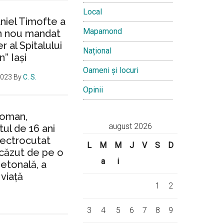
Local
aniel Timofte a
Mapamond
un nou mandat
 al Spitalului
Național
n” Iași
Oameni și locuri
2023
By
C. S.
Opinii
Roman,
august 2026
ul de 16 ani
lectrocutat
L
M
M
J
V
S
D
căzut de pe o
a
i
ietonală, a
 viață
1
2
3
4
5
6
7
8
9