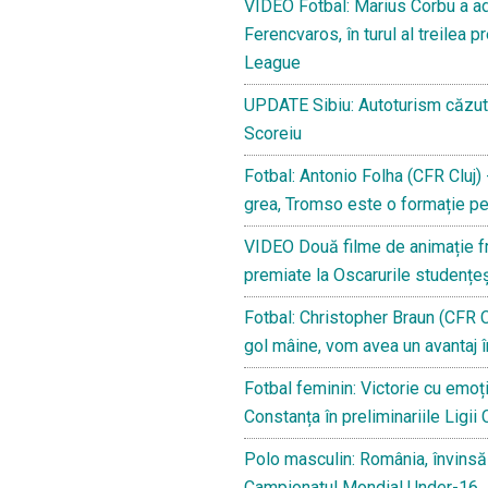
VIDEO Fotbal: Marius Corbu a adu
Ferencvaros, în turul al treilea p
League
UPDATE Sibiu: Autoturism căzut în
Scoreiu
Fotbal: Antonio Folha (CFR Cluj) -
grea, Tromso este o formație pe
VIDEO Două filme de animație fr
premiate la Oscarurile studențeș
Fotbal: Christopher Braun (CFR C
gol mâine, vom avea un avantaj î
Fotbal feminin: Victorie cu emoți
Constanța în preliminariile Ligii
Polo masculin: România, învinsă 
Campionatul Mondial Under-16