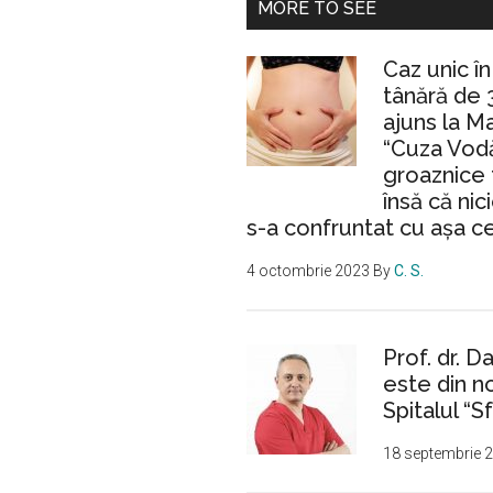
MORE TO SEE
Caz unic î
tânără de 
ajuns la M
“Cuza Vodă
groaznice 
însă că nic
s-a confruntat cu așa c
4 octombrie 2023
By
C. S.
Prof. dr. D
este din n
Spitalul “Sf
18 septembrie 