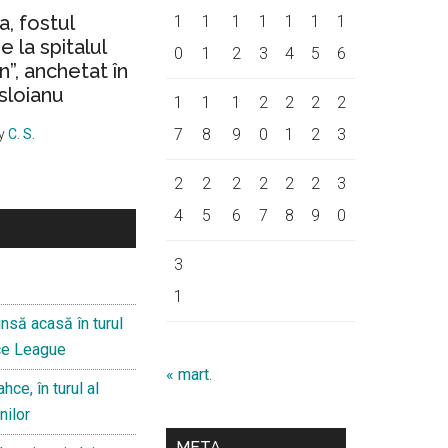
a, fostul
1
1
1
1
1
1
1
 la spitalul
0
1
2
3
4
5
6
on”, anchetat în
sloianu
1
1
1
2
2
2
2
7
8
9
0
1
2
3
y
C. S.
2
2
2
2
2
2
3
4
5
6
7
8
9
0
3
1
nsă acasă în turul
nce League
« mart.
hce, în turul al
nilor
META