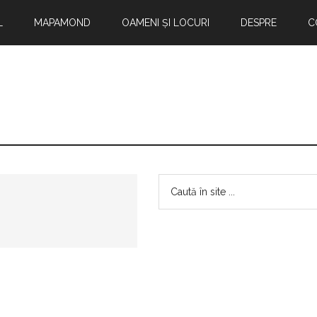
L
MAPAMOND
OAMENI ȘI LOCURI
DESPRE
C
Bara
Caută
în
principală
site
...