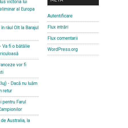
s victoria lui
reliminar al Europa
Autentificare
Flux intrări
 râul Olt la Barajul
Flux comentarii
 Va fi o bătălie
WordPress.org
riculoasă
anceze vor fi
ti
luj) - Dacă nu luăm
n retur
i pentru Farul
 Campionilor
de Australia, la