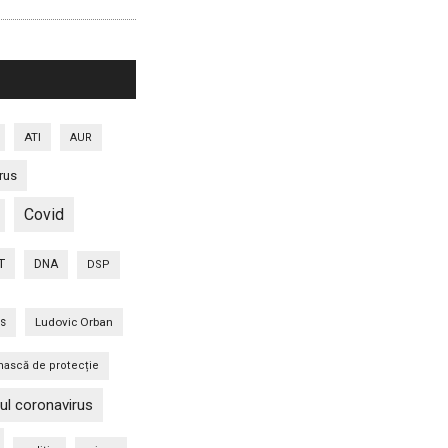
ATI
AUR
rus
Covid
T
DNA
DSP
is
Ludovic Orban
ască de protecție
ul coronavirus