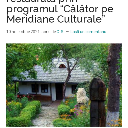
programul “Călător pe
Meridiane Culturale”
10 noiembrie 2021
, scris de
C. S.
Lasă un comentariu