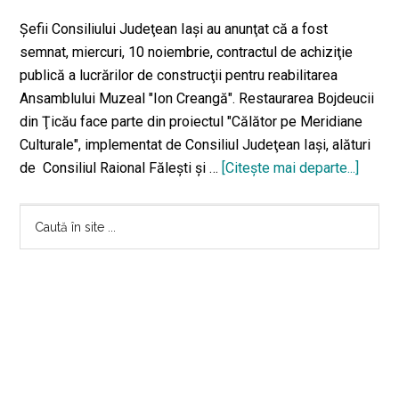
Şefii Consiliului Judeţean Iaşi au anunţat că a fost
semnat, miercuri, 10 noiembrie, contractul de achiziţie
publică a lucrărilor de construcţii pentru reabilitarea
Ansamblului Muzeal "Ion Creangă". Restaurarea Bojdeucii
din Ţicău face parte din proiectul "Călător pe Meridiane
Culturale", implementat de Consiliul Judeţean Iaşi, alături
de Consiliul Raional Făleşti şi …
[Citeşte mai departe...]
despr
lui
Bara
Crean
Caută
restau
în
principală
prin
site
progr
...
“Călăt
pe
Merid
Cultur