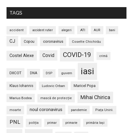
TAGS
ATI
accident
accident rutier
alegeri
AUR
bani
CJ
coronavirus
Copou
Cosette Chichirău
COVID-19
Covid
Costel Alexe
crimă
iasi
DIICOT
DNA
guvern
DSP
Maricel Popa
Klaus Iohannis
Ludovic Orban
Mihai Chirica
Marius Bodea
mască de protecție
noul coronavirus
pandemie
moarte
Piața Unirii.
PNL
poliția
primar
primarie
primăria Iași