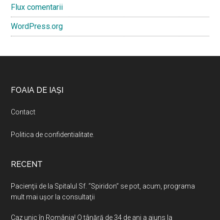
Flux comentarii
WordPress.org
Footer
FOAIA DE IAȘI
Contact
Politica de confidentialitate
.
RECENT
Pacienţii de la Spitalul Sf. “Spiridon” se pot, acum, programa
mult mai uşor la consultaţii
Caz unic în România! O tânără de 34 de ani a ajuns la