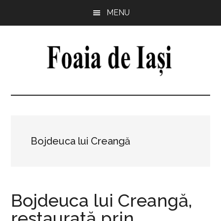
Skip
Skip
Skip
Skip
MENU
to
to
to
to
main
primary
secondary
footer
content
sidebar
sidebar
Foaia
pentru
minte,
de
inimă
și
Iași
comunitate
Bojdeuca lui Creangă
Bojdeuca lui Creangă,
restaurată prin