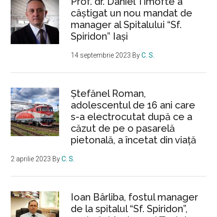
Prof. dr. Daniel Timofte a
câștigat un nou mandat de
manager al Spitalului “Sf.
Spiridon” Iași
14 septembrie 2023
By
C. S.
Ştefănel Roman,
adolescentul de 16 ani care
s-a electrocutat după ce a
căzut de pe o pasarelă
pietonală, a încetat din viață
2 aprilie 2023
By
C. S.
Ioan Bârliba, fostul manager
de la spitalul “Sf. Spiridon”,