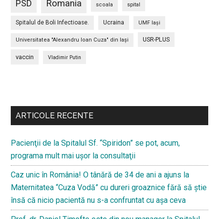
PSD
Romania
scoala
spital
Spitalul de Boli Infectioase.
Ucraina
UMF Iași
USR-PLUS
Universitatea "Alexandru Ioan Cuza" din Iaşi
vaccin
Vladimir Putin
Bară
secundara
ARTICOLE RECENTE
Pacienţii de la Spitalul Sf. “Spiridon” se pot, acum,
programa mult mai uşor la consultaţii
Caz unic în România! O tânără de 34 de ani a ajuns la
Maternitatea “Cuza Vodă” cu dureri groaznice fără să ştie
însă că nicio pacientă nu s-a confruntat cu așa ceva