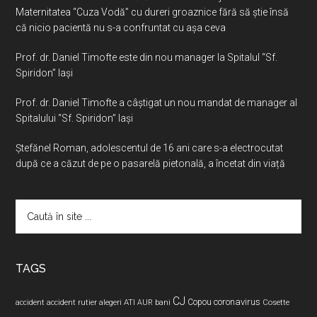
Maternitatea “Cuza Vodă” cu dureri groaznice fără să ştie însă
că nicio pacientă nu s-a confruntat cu așa ceva
Prof. dr. Daniel Timofte este din nou manager la Spitalul “Sf.
Spiridon” Iaşi
Prof. dr. Daniel Timofte a câștigat un nou mandat de manager al
Spitalului “Sf. Spiridon” Iași
Ştefănel Roman, adolescentul de 16 ani care s-a electrocutat
după ce a căzut de pe o pasarelă pietonală, a încetat din viață
Caută
în
site
...
TAGS
CJ
coronavirus
ATI
Copou
accident
accident rutier
alegeri
AUR
bani
Cosette