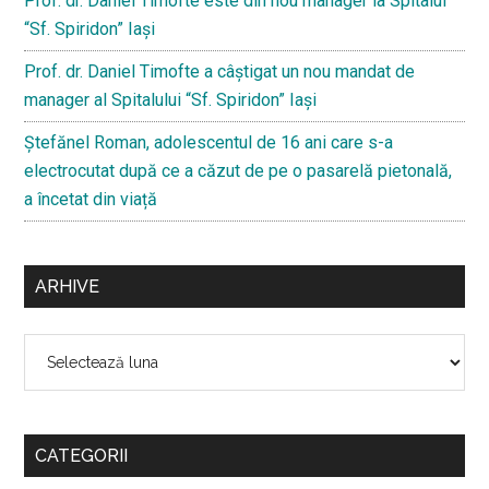
Prof. dr. Daniel Timofte este din nou manager la Spitalul
“Sf. Spiridon” Iaşi
Prof. dr. Daniel Timofte a câștigat un nou mandat de
manager al Spitalului “Sf. Spiridon” Iași
Ştefănel Roman, adolescentul de 16 ani care s-a
electrocutat după ce a căzut de pe o pasarelă pietonală,
a încetat din viață
ARHIVE
Arhive
CATEGORII