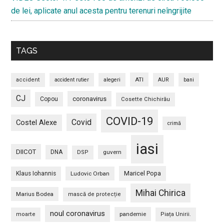
de lei, aplicate anul acesta pentru terenuri neîngrijite
TAGS
ATI
accident
accident rutier
alegeri
AUR
bani
CJ
coronavirus
Copou
Cosette Chichirău
COVID-19
Covid
Costel Alexe
crimă
iasi
DIICOT
DNA
guvern
DSP
Maricel Popa
Klaus Iohannis
Ludovic Orban
Mihai Chirica
Marius Bodea
mască de protecție
noul coronavirus
pandemie
moarte
Piața Unirii.