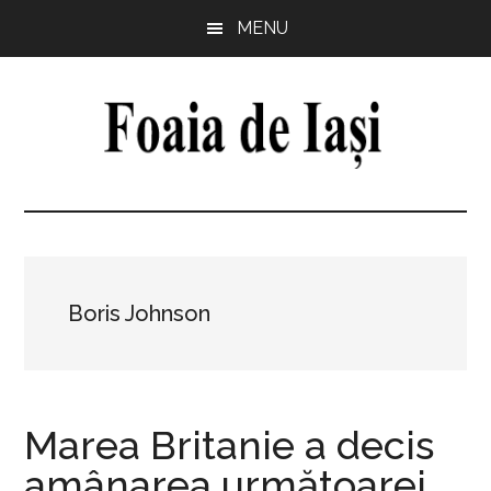
Skip
Skip
Skip
Skip
MENU
to
to
to
to
main
primary
secondary
footer
content
sidebar
sidebar
Foaia
pentru
minte,
de
inimă
și
Iași
comunitate
Boris Johnson
Marea Britanie a decis
amânarea următoarei