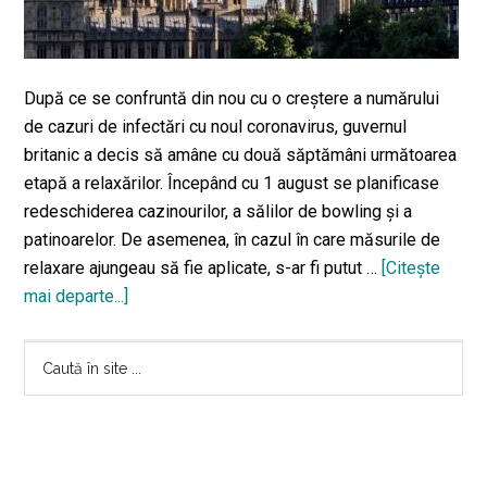
După ce se confruntă din nou cu o creştere a numărului
de cazuri de infectări cu noul coronavirus, guvernul
britanic a decis să amâne cu două săptămâni următoarea
etapă a relaxărilor. Începând cu 1 august se planificase
redeschiderea cazinourilor, a sălilor de bowling şi a
patinoarelor. De asemenea, în cazul în care măsurile de
relaxare ajungeau să fie aplicate, s-ar fi putut …
[Citeşte
mai departe...]
despreMarea
Britanie
Bara
a
Caută
decis
în
principală
amânarea
site
următoarei
...
faze