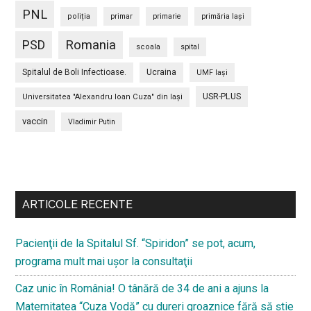
PNL
poliția
primar
primarie
primăria Iași
PSD
Romania
scoala
spital
Spitalul de Boli Infectioase.
Ucraina
UMF Iași
USR-PLUS
Universitatea "Alexandru Ioan Cuza" din Iaşi
vaccin
Vladimir Putin
Bară
secundara
ARTICOLE RECENTE
Pacienţii de la Spitalul Sf. “Spiridon” se pot, acum,
programa mult mai uşor la consultaţii
Caz unic în România! O tânără de 34 de ani a ajuns la
Maternitatea “Cuza Vodă” cu dureri groaznice fără să ştie