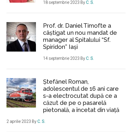
18 septembrie 2023
By
C. S.
Prof. dr. Daniel Timofte a
câștigat un nou mandat de
manager al Spitalului “Sf.
Spiridon” Iași
14 septembrie 2023
By
C. S.
Ştefănel Roman,
adolescentul de 16 ani care
s-a electrocutat după ce a
căzut de pe o pasarelă
pietonală, a încetat din viață
2 aprilie 2023
By
C. S.