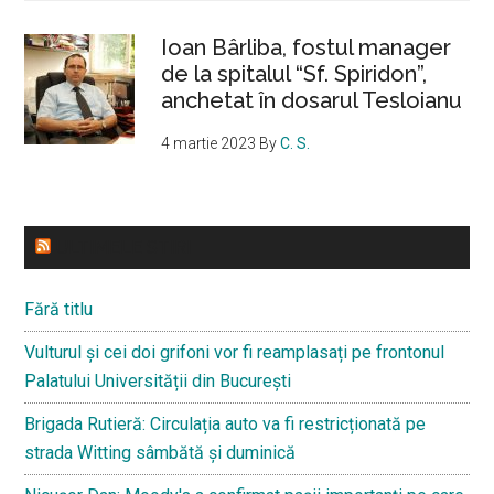
Ioan Bârliba, fostul manager
de la spitalul “Sf. Spiridon”,
anchetat în dosarul Tesloianu
4 martie 2023
By
C. S.
ULTIMELE STIRI
Fără titlu
Vulturul și cei doi grifoni vor fi reamplasați pe frontonul
Palatului Universității din București
Brigada Rutieră: Circulația auto va fi restricționată pe
strada Witting sâmbătă și duminică