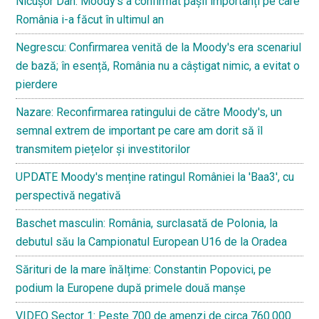
Nicușor Dan: Moody's a confirmat pașii importanți pe care
România i-a făcut în ultimul an
Negrescu: Confirmarea venită de la Moody's era scenariul
de bază; în esență, România nu a câștigat nimic, a evitat o
pierdere
Nazare: Reconfirmarea ratingului de către Moody's, un
semnal extrem de important pe care am dorit să îl
transmitem piețelor și investitorilor
UPDATE Moody's menține ratingul României la 'Baa3', cu
perspectivă negativă
Baschet masculin: România, surclasată de Polonia, la
debutul său la Campionatul European U16 de la Oradea
Sărituri de la mare înălțime: Constantin Popovici, pe
podium la Europene după primele două manșe
VIDEO Sector 1: Peste 700 de amenzi de circa 760.000