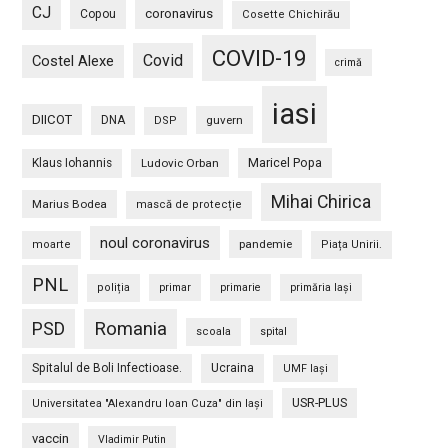
CJ
coronavirus
Copou
Cosette Chichirău
COVID-19
Covid
Costel Alexe
crimă
iasi
DIICOT
DNA
guvern
DSP
Maricel Popa
Klaus Iohannis
Ludovic Orban
Mihai Chirica
Marius Bodea
mască de protecție
noul coronavirus
pandemie
moarte
Piața Unirii.
PNL
poliția
primar
primarie
primăria Iași
PSD
Romania
scoala
spital
Spitalul de Boli Infectioase.
Ucraina
UMF Iași
USR-PLUS
Universitatea "Alexandru Ioan Cuza" din Iaşi
vaccin
Vladimir Putin