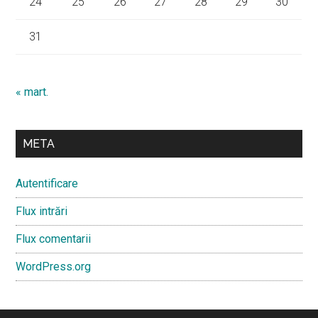
24
25
26
27
28
29
30
31
« mart.
META
Autentificare
Flux intrări
Flux comentarii
WordPress.org