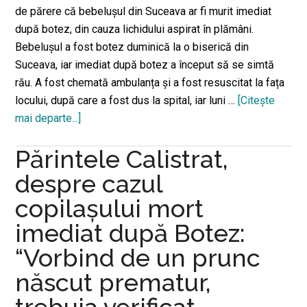
de părere că bebelușul din Suceava ar fi murit imediat
după botez, din cauza lichidului aspirat în plămâni.
Bebelușul a fost botez duminică la o biserică din
Suceava, iar imediat după botez a început să se simtă
rău. A fost chemată ambulanța și a fost resuscitat la fața
locului, după care a fost dus la spital, iar luni …
[Citeşte
mai departe...]
despreÎn
urma
Părintele Calistrat,
necropsiei
efectuate
despre cazul
miercuri,
copilașului mort
în
imediat după Botez:
plămânii
bebelușului
“Vorbind de un prunc
mort
născut prematur,
după
botez
trebuia verificat