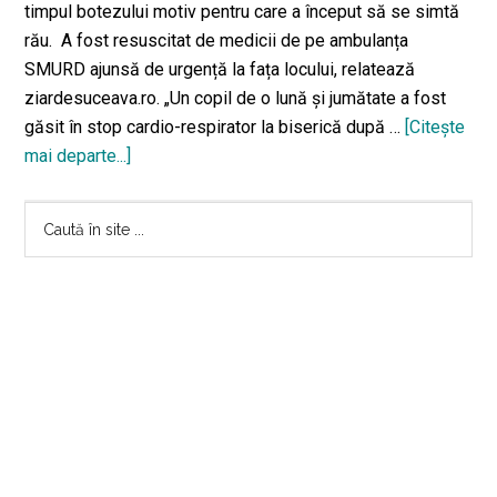
timpul botezului motiv pentru care a început să se simtă
de
rău. A fost resuscitat de medicii de pe ambulanța
căt
SMURD ajunsă de urgență la fața locului, relatează
doc
ziardesuceava.ro. „Un copil de o lună și jumătate a fost
pedi
găsit în stop cardio-respirator la biserică după …
[Citeşte
stab
mai departe...]
despreIncident
împ
la
dac
Bara
un
Caută
poa
botez
în
pri
principală
din
site
Sfâ
Suceava.
...
Bot
Protopop:
„Preotul
a
sesizat
că
s-