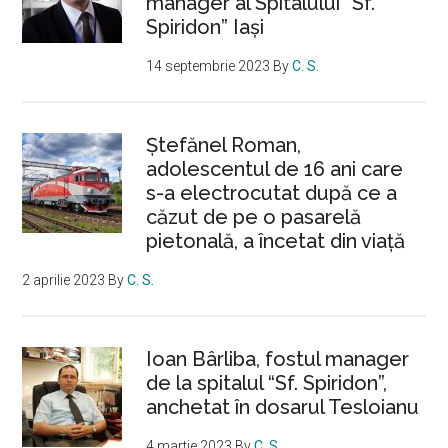
manager al Spitalului “Sf.
Spiridon” Iași
14 septembrie 2023
By
C. S.
Ştefănel Roman,
adolescentul de 16 ani care
s-a electrocutat după ce a
căzut de pe o pasarelă
pietonală, a încetat din viață
2 aprilie 2023
By
C. S.
Ioan Bârliba, fostul manager
de la spitalul “Sf. Spiridon”,
anchetat în dosarul Tesloianu
4 martie 2023
By
C. S.