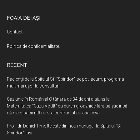
Footer
FOAIA DE IAȘI
Contact
Politica de confidentialitate
.
RECENT
Pacienţii de la Spitalul Sf. “Spiridon” se pot, acum, programa
mult mai uşor la consultaţii
Caz unic în România! O tânără de 34 de ani a ajuns la
Maternitatea “Cuza Vodă” cu dureri groaznice fără să ştie însă
că nicio pacientă nu s-a confruntat cu așa ceva
Prof. dr. Daniel Timofte este din nou manager la Spitalul “Sf.
Spiridon” Iaşi