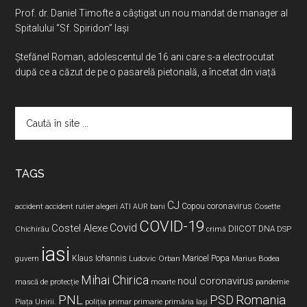
Prof. dr. Daniel Timofte a câștigat un nou mandat de manager al
Spitalului “Sf. Spiridon” Iași
Ştefănel Roman, adolescentul de 16 ani care s-a electrocutat
după ce a căzut de pe o pasarelă pietonală, a încetat din viață
Caută
în
site
...
TAGS
CJ
coronavirus
ATI
Copou
accident
accident rutier
alegeri
AUR
bani
Cosette
COVID-19
Covid
Costel Alexe
DIICOT
DNA
Chichirău
crimă
DSP
iasi
Maricel Popa
guvern
Klaus Iohannis
Ludovic Orban
Marius Bodea
Mihai Chirica
noul coronavirus
pandemie
mască de protecție
moarte
PNL
PSD
Romania
Piața Unirii.
poliția
primar
primarie
primăria Iași