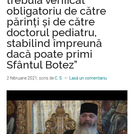
s-
obligatoriu de către
a
părinți și de către
descoperit
lichid
doctorul pediatru,
stabilind împreună
dacă poate primi
Sfântul Botez”
2 februarie 2021
, scris de
C. S.
Lasă un comentariu