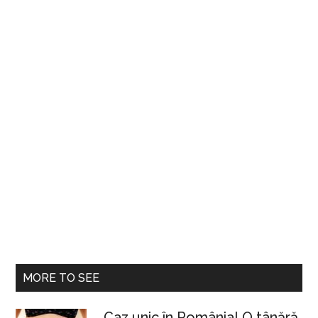
a
moleșit”
MORE TO SEE
Caz unic în România! O tânără