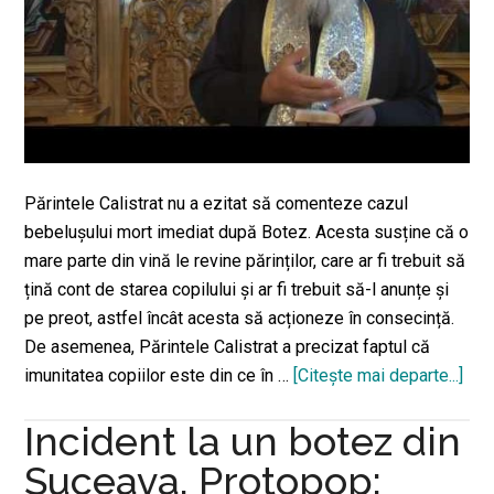
Părintele Calistrat nu a ezitat să comenteze cazul
bebelușului mort imediat după Botez. Acesta susține că o
mare parte din vină le revine părinților, care ar fi trebuit să
țină cont de starea copilului și ar fi trebuit să-l anunțe și
pe preot, astfel încât acesta să acționeze în consecință.
De asemenea, Părintele Calistrat a precizat faptul că
imunitatea copiilor este din ce în …
[Citeşte mai departe...]
des
Cali
Incident la un botez din
des
caz
Suceava. Protopop:
copi