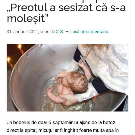
„Preotul a sesizat că s-a
mor
moleșit”
ime
dup
Bot
31 ianuarie 2021
, scris de
C. S.
Lasă un comentariu
“Vo
de
un
pru
năs
pre
treb
veri
obli
de
căt
Un bebeluş de doar 6 săptămâni a ajuns de la botez
pări
direct la spital, micuțul ar fi înghițit foarte multă apă în
și