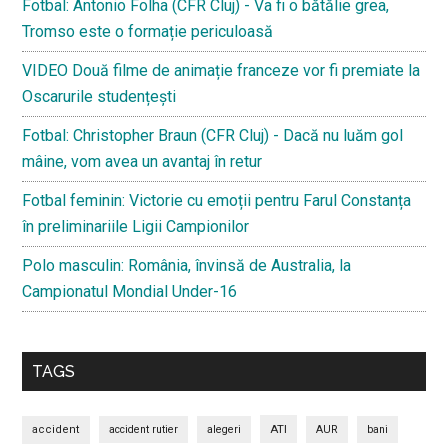
Fotbal: Antonio Folha (CFR Cluj) - Va fi o bătălie grea,
Tromso este o formație periculoasă
VIDEO Două filme de animație franceze vor fi premiate la
Oscarurile studențești
Fotbal: Christopher Braun (CFR Cluj) - Dacă nu luăm gol
mâine, vom avea un avantaj în retur
Fotbal feminin: Victorie cu emoții pentru Farul Constanța
în preliminariile Ligii Campionilor
Polo masculin: România, învinsă de Australia, la
Campionatul Mondial Under-16
TAGS
ATI
accident
accident rutier
alegeri
AUR
bani