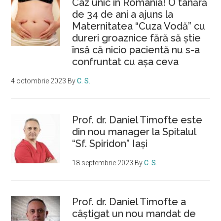
Caz unic în România! O tânără
de 34 de ani a ajuns la
Maternitatea “Cuza Vodă” cu
dureri groaznice fără să ştie
însă că nicio pacientă nu s-a
confruntat cu așa ceva
4 octombrie 2023
By
C. S.
Prof. dr. Daniel Timofte este
din nou manager la Spitalul
“Sf. Spiridon” Iaşi
18 septembrie 2023
By
C. S.
Prof. dr. Daniel Timofte a
câștigat un nou mandat de