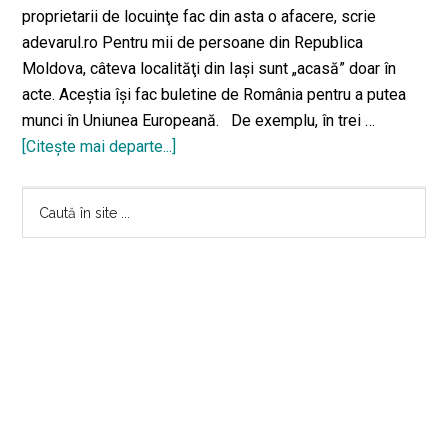
proprietarii de locuinţe fac din asta o afacere, scrie
adevarul.ro Pentru mii de persoane din Republica
Moldova, câteva localităţi din Iaşi sunt „acasă” doar în
acte. Aceştia îşi fac buletine de România pentru a putea
munci în Uniunea Europeană. De exemplu, în trei …
[Citeşte mai departe...]
despreAfacerea
„Buletinul“.
Bara
Într-
Caută
un
în
principală
apartament
site
din
...
judeţul
Iaşi
locuiesc
3.000
de
inşi