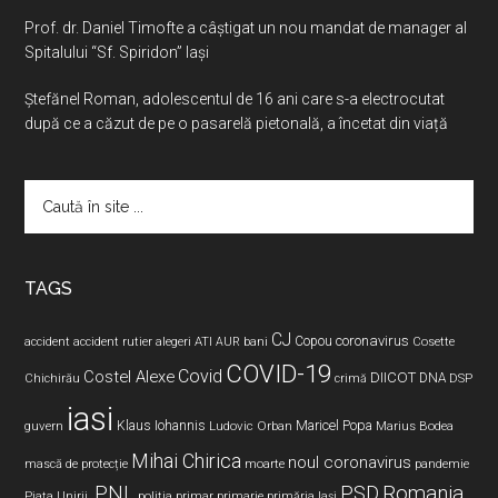
Prof. dr. Daniel Timofte a câștigat un nou mandat de manager al
Spitalului “Sf. Spiridon” Iași
Ştefănel Roman, adolescentul de 16 ani care s-a electrocutat
după ce a căzut de pe o pasarelă pietonală, a încetat din viață
Caută
în
site
...
TAGS
CJ
coronavirus
ATI
Copou
accident
accident rutier
alegeri
AUR
bani
Cosette
COVID-19
Covid
Costel Alexe
DIICOT
DNA
Chichirău
crimă
DSP
iasi
Maricel Popa
guvern
Klaus Iohannis
Ludovic Orban
Marius Bodea
Mihai Chirica
noul coronavirus
pandemie
mască de protecție
moarte
PNL
PSD
Romania
Piața Unirii.
poliția
primar
primarie
primăria Iași