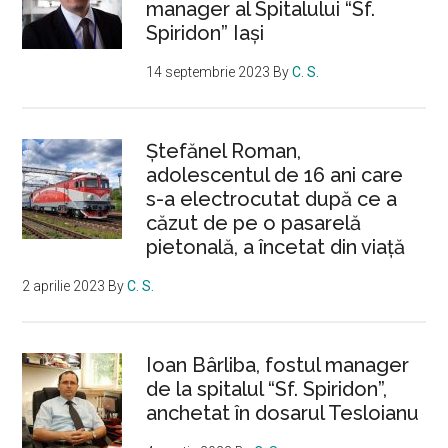
manager al Spitalului “Sf.
Spiridon” Iași
14 septembrie 2023
By
C. S.
Ştefănel Roman,
adolescentul de 16 ani care
s-a electrocutat după ce a
căzut de pe o pasarelă
pietonală, a încetat din viață
2 aprilie 2023
By
C. S.
Ioan Bârliba, fostul manager
de la spitalul “Sf. Spiridon”,
anchetat în dosarul Tesloianu