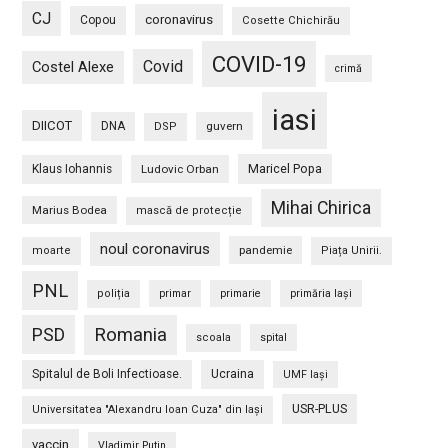
CJ
coronavirus
Copou
Cosette Chichirău
COVID-19
Covid
Costel Alexe
crimă
iasi
DIICOT
DNA
guvern
DSP
Maricel Popa
Klaus Iohannis
Ludovic Orban
Mihai Chirica
Marius Bodea
mască de protecție
noul coronavirus
pandemie
moarte
Piața Unirii.
PNL
poliția
primar
primarie
primăria Iași
PSD
Romania
scoala
spital
Spitalul de Boli Infectioase.
Ucraina
UMF Iași
USR-PLUS
Universitatea "Alexandru Ioan Cuza" din Iaşi
vaccin
Vladimir Putin