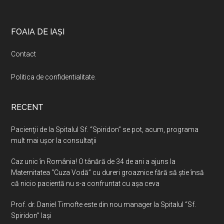
Footer
FOAIA DE IAȘI
Contact
Politica de confidentialitate
.
RECENT
Pacienţii de la Spitalul Sf. “Spiridon” se pot, acum, programa
mult mai uşor la consultaţii
Caz unic în România! O tânără de 34 de ani a ajuns la
Maternitatea “Cuza Vodă” cu dureri groaznice fără să ştie însă
că nicio pacientă nu s-a confruntat cu așa ceva
Prof. dr. Daniel Timofte este din nou manager la Spitalul “Sf.
Spiridon” Iaşi