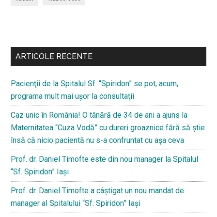
Bară
secundara
ARTICOLE RECENTE
Pacienţii de la Spitalul Sf. “Spiridon” se pot, acum,
programa mult mai uşor la consultaţii
Caz unic în România! O tânără de 34 de ani a ajuns la
Maternitatea “Cuza Vodă” cu dureri groaznice fără să ştie
însă că nicio pacientă nu s-a confruntat cu așa ceva
Prof. dr. Daniel Timofte este din nou manager la Spitalul
“Sf. Spiridon” Iaşi
Prof. dr. Daniel Timofte a câștigat un nou mandat de
manager al Spitalului “Sf. Spiridon” Iași