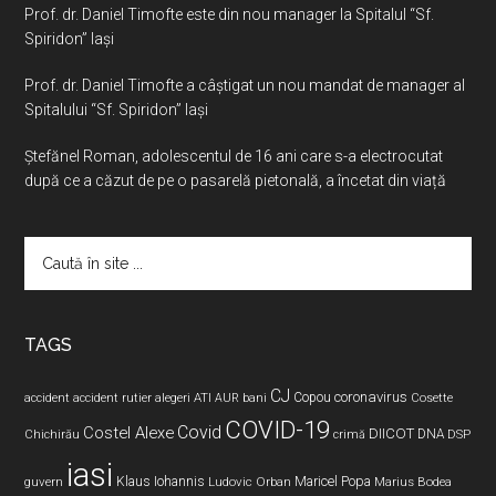
Prof. dr. Daniel Timofte este din nou manager la Spitalul “Sf.
Spiridon” Iaşi
Prof. dr. Daniel Timofte a câștigat un nou mandat de manager al
Spitalului “Sf. Spiridon” Iași
Ştefănel Roman, adolescentul de 16 ani care s-a electrocutat
după ce a căzut de pe o pasarelă pietonală, a încetat din viață
Caută
în
site
...
TAGS
CJ
coronavirus
ATI
Copou
accident
accident rutier
alegeri
AUR
bani
Cosette
COVID-19
Covid
Costel Alexe
DIICOT
DNA
Chichirău
crimă
DSP
iasi
Maricel Popa
guvern
Klaus Iohannis
Ludovic Orban
Marius Bodea