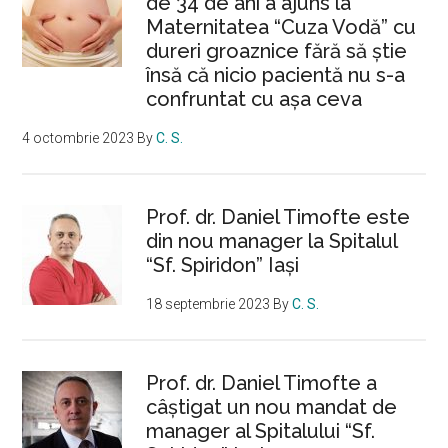
de 34 de ani a ajuns la
Maternitatea “Cuza Vodă” cu
dureri groaznice fără să ştie
însă că nicio pacientă nu s-a
confruntat cu așa ceva
4 octombrie 2023
By
C. S.
Prof. dr. Daniel Timofte este
din nou manager la Spitalul
“Sf. Spiridon” Iaşi
18 septembrie 2023
By
C. S.
Prof. dr. Daniel Timofte a
câștigat un nou mandat de
manager al Spitalului “Sf.