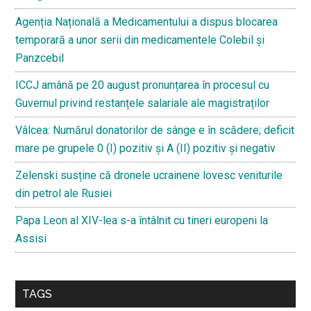
Agenția Națională a Medicamentului a dispus blocarea
temporară a unor serii din medicamentele Colebil și
Panzcebil
ICCJ amână pe 20 august pronunțarea în procesul cu
Guvernul privind restanțele salariale ale magistraților
Vâlcea: Numărul donatorilor de sânge e în scădere; deficit
mare pe grupele 0 (I) pozitiv și A (II) pozitiv și negativ
Zelenski susține că dronele ucrainene lovesc veniturile
din petrol ale Rusiei
Papa Leon al XIV-lea s-a întâlnit cu tineri europeni la
Assisi
TAGS