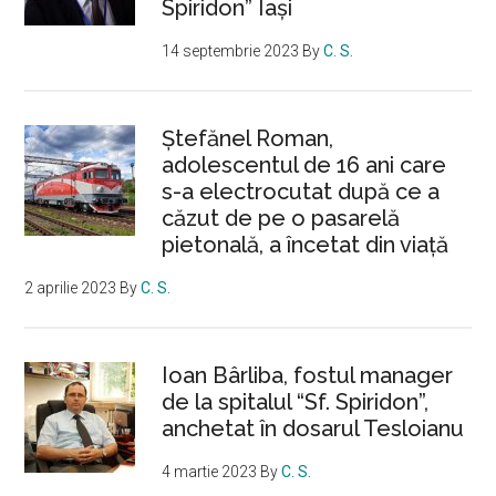
Spiridon” Iași
14 septembrie 2023
By
C. S.
Ştefănel Roman,
adolescentul de 16 ani care
s-a electrocutat după ce a
căzut de pe o pasarelă
pietonală, a încetat din viață
2 aprilie 2023
By
C. S.
Ioan Bârliba, fostul manager
de la spitalul “Sf. Spiridon”,
anchetat în dosarul Tesloianu
4 martie 2023
By
C. S.