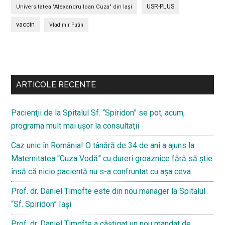
USR-PLUS
Universitatea "Alexandru Ioan Cuza" din Iaşi
vaccin
Vladimir Putin
Bară
secundara
ARTICOLE RECENTE
Pacienţii de la Spitalul Sf. “Spiridon” se pot, acum,
programa mult mai uşor la consultaţii
Caz unic în România! O tânără de 34 de ani a ajuns la
Maternitatea “Cuza Vodă” cu dureri groaznice fără să ştie
însă că nicio pacientă nu s-a confruntat cu așa ceva
Prof. dr. Daniel Timofte este din nou manager la Spitalul
“Sf. Spiridon” Iaşi
Prof. dr. Daniel Timofte a câștigat un nou mandat de