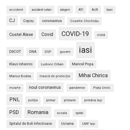
ATI
accident
accident rutier
alegeri
AUR
bani
CJ
coronavirus
Copou
Cosette Chichirău
COVID-19
Covid
Costel Alexe
crimă
iasi
DIICOT
DNA
guvern
DSP
Maricel Popa
Klaus Iohannis
Ludovic Orban
Mihai Chirica
Marius Bodea
mască de protecție
noul coronavirus
pandemie
moarte
Piața Unirii.
PNL
poliția
primar
primarie
primăria Iași
PSD
Romania
scoala
spital
Spitalul de Boli Infectioase.
Ucraina
UMF Iași