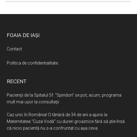
Footer
FOAIA DE IAȘI
Contact
Politica de confidentialitate
.
RECENT
Pacienţii de la Spitalul Sf. “Spiridon” se pot, acum, programa
mult mai uşor la consultaţii
Caz unic în România! O tânără de 34 de ani a ajuns la
Maternitatea “Cuza Vodă” cu dureri groaznice fără să ştie însă
că nicio pacientă nu s-a confruntat cu așa ceva