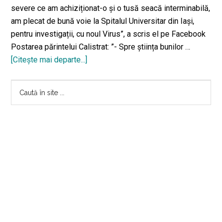
severe ce am achiziționat-o și o tusă seacă interminabilă,
am plecat de bună voie la Spitalul Universitar din Iași,
pentru investigații, cu noul Virus”, a scris el pe Facebook
Postarea părintelui Calistrat: ”- Spre știința bunilor …
[Citeşte mai departe...]
desprePărintele
Calistrat
Bara
din
Caută
Vlădiceni,
în
principală
la
site
spital,
...
“pentru
investigații
cu
noul
virus”