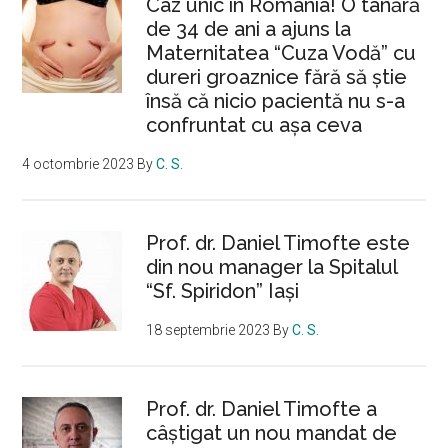
Caz unic în România! O tânără
de 34 de ani a ajuns la
Maternitatea “Cuza Vodă” cu
dureri groaznice fără să ştie
însă că nicio pacientă nu s-a
confruntat cu așa ceva
4 octombrie 2023
By
C. S.
Prof. dr. Daniel Timofte este
din nou manager la Spitalul
“Sf. Spiridon” Iaşi
18 septembrie 2023
By
C. S.
Prof. dr. Daniel Timofte a
câștigat un nou mandat de