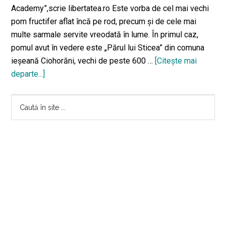
Academy”,scrie libertatea.ro Este vorba de cel mai vechi
pom fructifer aflat încă pe rod, precum şi de cele mai
multe sarmale servite vreodată în lume. În primul caz,
pomul avut în vedere este „Părul lui Sticea” din comuna
ieşeană Ciohorăni, vechi de peste 600 …
[Citeşte mai
departe...]
despreIaşi
–
Bara
două
Caută
recorduri
în
principală
mondiale
site
oficiale.
...
Sarmalele
și
perele
ne-
au
făcut