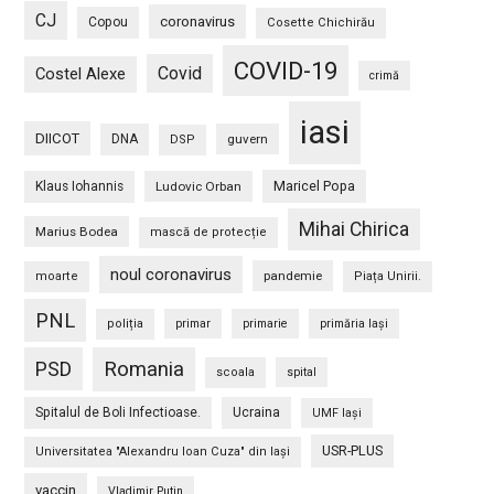
CJ
coronavirus
Copou
Cosette Chichirău
COVID-19
Covid
Costel Alexe
crimă
iasi
DIICOT
DNA
guvern
DSP
Maricel Popa
Klaus Iohannis
Ludovic Orban
Mihai Chirica
Marius Bodea
mască de protecție
noul coronavirus
pandemie
moarte
Piața Unirii.
PNL
poliția
primar
primarie
primăria Iași
PSD
Romania
scoala
spital
Spitalul de Boli Infectioase.
Ucraina
UMF Iași
USR-PLUS
Universitatea "Alexandru Ioan Cuza" din Iaşi
vaccin
Vladimir Putin