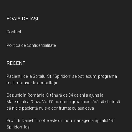
Footer
FOAIA DE IAȘI
Contact
Politica de confidentialitate
.
RECENT
Pacienţii de la Spitalul Sf. “Spiridon” se pot, acum, programa
mult mai uşor la consultaţii
Caz unic în România! O tânără de 34 de ani a ajuns la
Maternitatea “Cuza Vodă” cu dureri groaznice fără să ştie însă
că nicio pacientă nu s-a confruntat cu așa ceva
Prof. dr. Daniel Timofte este din nou manager la Spitalul “Sf.
Spiridon” Iaşi