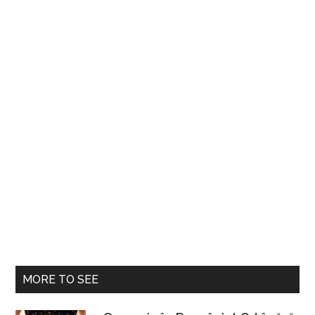
celebri
în
lume
MORE TO SEE