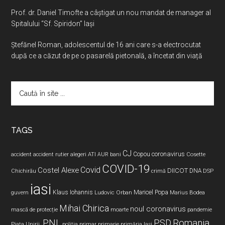
Prof. dr. Daniel Timofte a câștigat un nou mandat de manager al
Spitalului “Sf. Spiridon” Iași
Ştefănel Roman, adolescentul de 16 ani care s-a electrocutat
după ce a căzut de pe o pasarelă pietonală, a încetat din viață
Caută
în
site
...
TAGS
CJ
coronavirus
ATI
Copou
accident
accident rutier
alegeri
AUR
bani
Cosette
COVID-19
Covid
Costel Alexe
DIICOT
DNA
Chichirău
crimă
DSP
iasi
Maricel Popa
guvern
Klaus Iohannis
Ludovic Orban
Marius Bodea
Mihai Chirica
noul coronavirus
pandemie
mască de protecție
moarte
PNL
PSD
Romania
Piața Unirii.
poliția
primar
primarie
primăria Iași