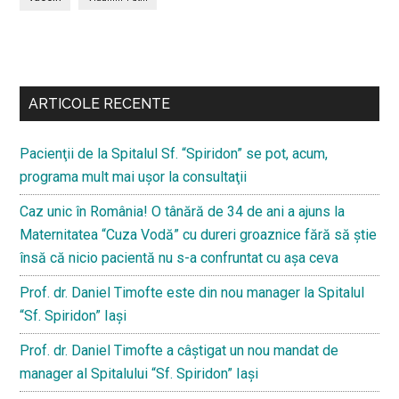
Bară
secundara
ARTICOLE RECENTE
Pacienţii de la Spitalul Sf. “Spiridon” se pot, acum,
programa mult mai uşor la consultaţii
Caz unic în România! O tânără de 34 de ani a ajuns la
Maternitatea “Cuza Vodă” cu dureri groaznice fără să ştie
însă că nicio pacientă nu s-a confruntat cu așa ceva
Prof. dr. Daniel Timofte este din nou manager la Spitalul
“Sf. Spiridon” Iaşi
Prof. dr. Daniel Timofte a câștigat un nou mandat de
manager al Spitalului “Sf. Spiridon” Iași