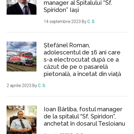
manager al Spitalului “Sf.
Spiridon” Iași
14 septembrie 2023
By
C. S.
Ştefănel Roman,
adolescentul de 16 ani care
s-a electrocutat după ce a
căzut de pe o pasarelă
pietonală, a încetat din viață
2 aprilie 2023
By
C. S.
Ioan Bârliba, fostul manager
de la spitalul “Sf. Spiridon”,
anchetat în dosarul Tesloianu