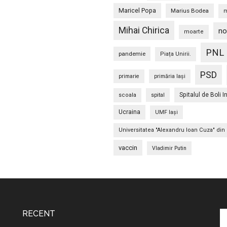
Maricel Popa
Marius Bodea
m
Mihai Chirica
no
moarte
PNL
pandemie
Piața Unirii.
PSD
primarie
primăria Iași
Spitalul de Boli I
scoala
spital
Ucraina
UMF Iași
Universitatea "Alexandru Ioan Cuza" din 
vaccin
Vladimir Putin
RECENT
C
în