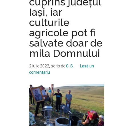
cuprins judeţul
Iaşi, iar
culturile
agricole pot fi
salvate doar de
mila Domnului
2 iulie 2022
, scris de
C. S.
Lasă un
comentariu