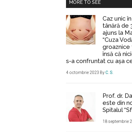
MORE TO SEE
Caz unic î
tânără de 
ajuns la M
“Cuza Vodă
groaznice 
însă că nic
s-a confruntat cu așa c
4 octombrie 2023
By
C. S.
Prof. dr. D
este din n
Spitalul “Sf
18 septembrie 