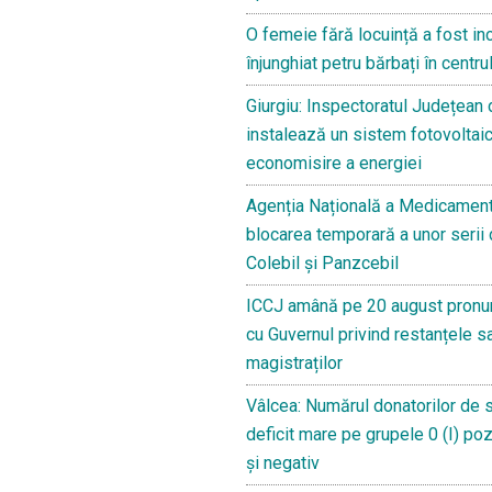
O femeie fără locuință a fost in
înjunghiat petru bărbați în centru
Giurgiu: Inspectoratul Județean
instalează un sistem fotovoltaic
economisire a energiei
Agenția Națională a Medicament
blocarea temporară a unor serii
Colebil și Panzcebil
ICCJ amână pe 20 august pronun
cu Guvernul privind restanțele sa
magistraților
Vâlcea: Numărul donatorilor de 
deficit mare pe grupele 0 (I) pozit
și negativ