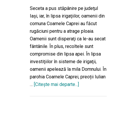
Seceta a pus stăpânire pe judeţul
Iaşi, iar, în lipsa irigaţiilor, oamenii din
comuna Coarnele Caprei au făcut
rugăciuni pentru a atrage ploaia.
Oamenii sunt disperaţi ca le-au secat
fântânile. În plus, recoltele sunt
compromise din lipsa apei. În lipsa
investiţiilor în sisteme de irigaţii,
oamenii apelează la mila Domnului. În
parohia Coarnele Caprei, preoții Iulian
…
[Citeşte mai departe...]
despreSeceta
a
cuprins
judeţul
Iaşi,
iar
culturile