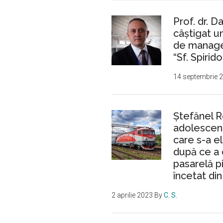
Prof. dr. D
câștigat 
de manager
“Sf. Spirido
14 septembrie 
Ştefănel 
adolescent
care s-a e
după ce a 
pasarelă p
încetat din
2 aprilie 2023
By
C. S.