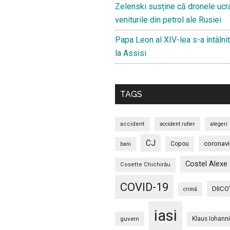
Zelenski susține că dronele ucr
veniturile din petrol ale Rusiei
Papa Leon al XIV-lea s-a întâlnit
la Assisi
TAGS
accident
accident rutier
alegeri
CJ
coronavi
Copou
bani
Costel Alexe
Cosette Chichirău
COVID-19
DIICO
crimă
iasi
guvern
Klaus Iohann