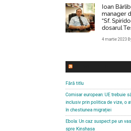
Ioan Bârlib
manager de
“Sf. Spirid
dosarul Te
4 martie 2023
B
ULTIMELE STIRI
Fără titlu
Comisar european: UE trebuie s
inclusiv prin politica de vize, o
în chestiunea migrației
Ebola: Un caz suspect pe un va
spre Kinshasa