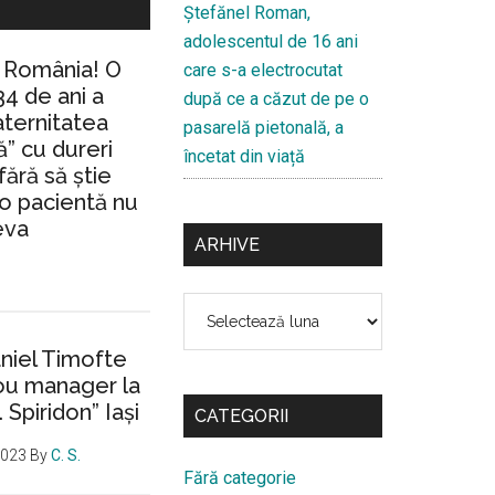
Ştefănel Roman,
adolescentul de 16 ani
n România! O
care s-a electrocutat
34 de ani a
după ce a căzut de pe o
aternitatea
pasarelă pietonală, a
” cu dureri
încetat din viață
fără să ştie
io pacientă nu
eva
ARHIVE
Arhive
aniel Timofte
ou manager la
. Spiridon” Iaşi
CATEGORII
2023
By
C. S.
Fără categorie