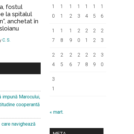
a, fostul
1
1
1
1
1
1
1
 la spitalul
0
1
2
3
4
5
6
on”, anchetat în
sloianu
1
1
1
2
2
2
2
7
8
9
0
1
2
3
y
C. S.
2
2
2
2
2
2
3
4
5
6
7
8
9
0
3
1
ă impună Marocului,
 atitudine cooperantă
« mart.
s care navighează
META