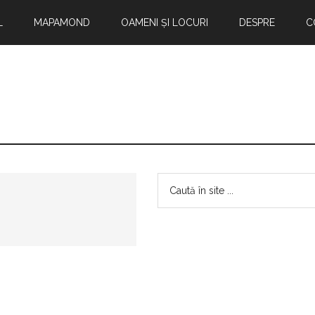
L
MAPAMOND
OAMENI ȘI LOCURI
DESPRE
C
Bara
Caută
în
principală
site
...