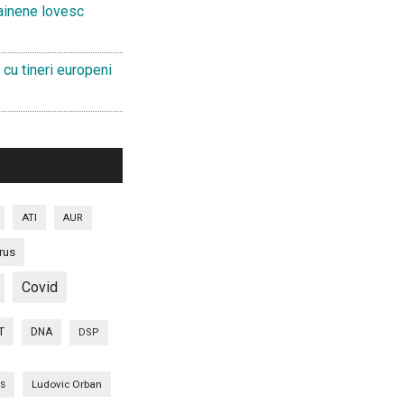
ainene lovesc
 cu tineri europeni
ATI
AUR
rus
Covid
T
DNA
DSP
is
Ludovic Orban