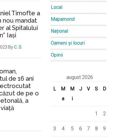
Local
aniel Timofte a
Mapamond
un nou mandat
 al Spitalului
Național
n” Iași
Oameni și locuri
2023
By
C. S.
Opinii
Roman,
august 2026
ul de 16 ani
lectrocutat
L
M
M
J
V
S
D
căzut de pe o
a
i
ietonală, a
 viață
1
2
3
4
5
6
7
8
9