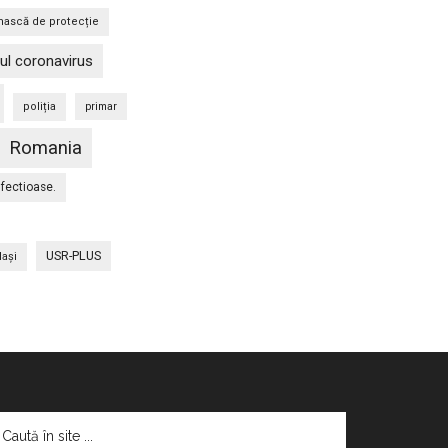
ască de protecție
ul coronavirus
poliția
primar
Romania
nfectioase.
USR-PLUS
Iaşi
aută