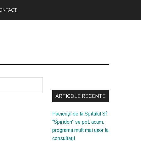
ONTACT
Bară
secundara
ARTICOLE RECENTE
Pacienţii de la Spitalul Sf.
“Spiridon” se pot, acum,
programa mult mai uşor la
consultaţii