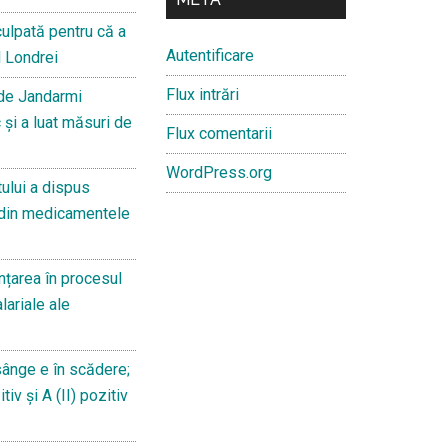
culpată pentru că a
Autentificare
l Londrei
Flux intrări
 de Jandarmi
 și a luat măsuri de
Flux comentarii
WordPress.org
ului a dispus
 din medicamentele
țarea în procesul
lariale ale
sânge e în scădere;
iv și A (II) pozitiv