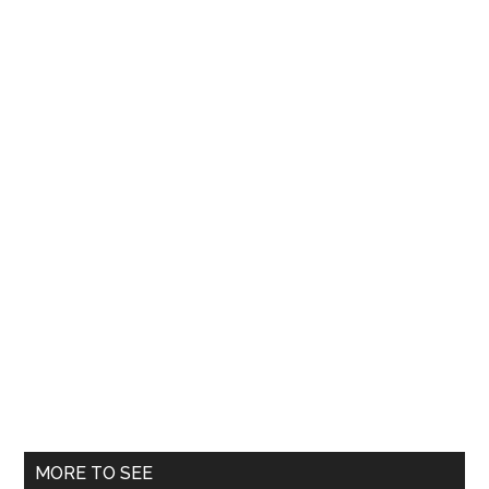
de
la
Holmbergs
MORE TO SEE