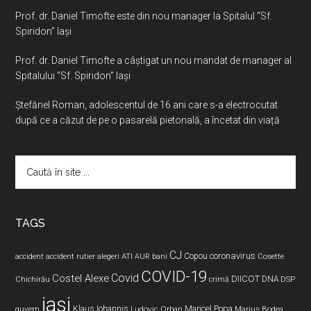
Prof. dr. Daniel Timofte este din nou manager la Spitalul “Sf.
Spiridon” Iaşi
Prof. dr. Daniel Timofte a câștigat un nou mandat de manager al
Spitalului “Sf. Spiridon” Iași
Ştefănel Roman, adolescentul de 16 ani care s-a electrocutat
după ce a căzut de pe o pasarelă pietonală, a încetat din viață
Caută
în
site
...
TAGS
CJ
coronavirus
ATI
Copou
accident
accident rutier
alegeri
AUR
bani
Cosette
COVID-19
Covid
Costel Alexe
DIICOT
DNA
Chichirău
crimă
DSP
iasi
Maricel Popa
guvern
Klaus Iohannis
Ludovic Orban
Marius Bodea