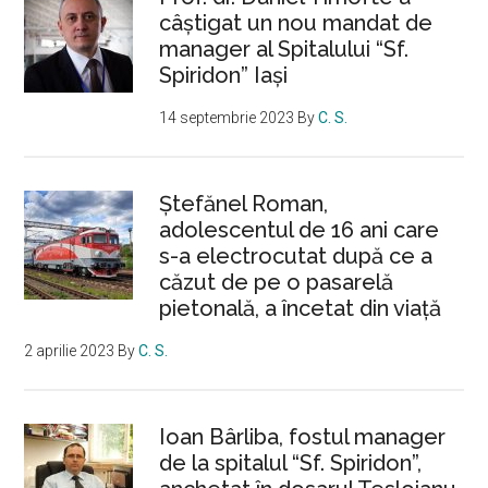
câștigat un nou mandat de
manager al Spitalului “Sf.
Spiridon” Iași
14 septembrie 2023
By
C. S.
Ştefănel Roman,
adolescentul de 16 ani care
s-a electrocutat după ce a
căzut de pe o pasarelă
pietonală, a încetat din viață
2 aprilie 2023
By
C. S.
Ioan Bârliba, fostul manager
de la spitalul “Sf. Spiridon”,