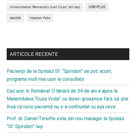
USR-PLUS
Universitatea "Alexandru Ioan Cuza" din Iaşi
vaccin
Vladimir Putin
Bară
secundara
ARTICOLE RECENTE
Pacienţii de la Spitalul Sf. “Spiridon” se pot, acum,
programa mult mai uşor la consultaţii
Caz unic în România! O tânără de 34 de ani a ajuns la
Maternitatea “Cuza Vodă” cu dureri groaznice fără să ştie
însă că nicio pacientă nu s-a confruntat cu așa ceva
Prof. dr. Daniel Timofte este din nou manager la Spitalul
“Sf. Spiridon” Iaşi