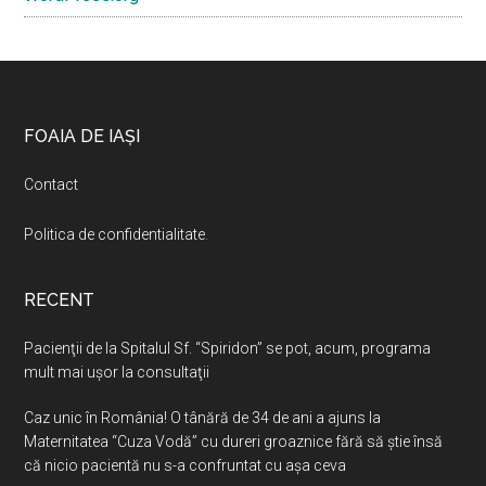
Footer
FOAIA DE IAȘI
Contact
Politica de confidentialitate
.
RECENT
Pacienţii de la Spitalul Sf. “Spiridon” se pot, acum, programa
mult mai uşor la consultaţii
Caz unic în România! O tânără de 34 de ani a ajuns la
Maternitatea “Cuza Vodă” cu dureri groaznice fără să ştie însă
că nicio pacientă nu s-a confruntat cu așa ceva