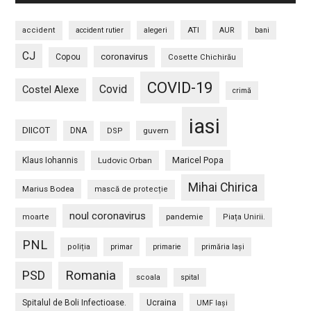
ATI
accident
accident rutier
alegeri
AUR
bani
CJ
coronavirus
Copou
Cosette Chichirău
COVID-19
Covid
Costel Alexe
crimă
iasi
DIICOT
DNA
guvern
DSP
Maricel Popa
Klaus Iohannis
Ludovic Orban
Mihai Chirica
Marius Bodea
mască de protecție
noul coronavirus
pandemie
moarte
Piața Unirii.
PNL
poliția
primar
primarie
primăria Iași
PSD
Romania
scoala
spital
Spitalul de Boli Infectioase.
Ucraina
UMF Iași