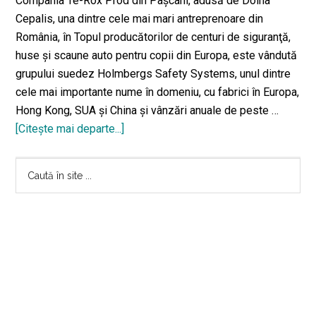
Compania Te-Rox Prod din Paşcani, adusă de Doina
Cepalis, una dintre cele mai mari antreprenoare din
România, în Topul producătorilor de centuri de siguranţă,
huse şi scaune auto pentru copii din Europa, este vândută
grupului suedez Holmbergs Safety Systems, unul dintre
cele mai importante nume în domeniu, cu fabrici în Europa,
Hong Kong, SUA şi China şi vânzări anuale de peste …
[Citeşte mai departe...]
despreAfacerea
anului
Bara
în
Caută
Iaşi:
în
principală
Doina
site
Cepalis
...
şi-
a
vândut
afacerea
suedezilor