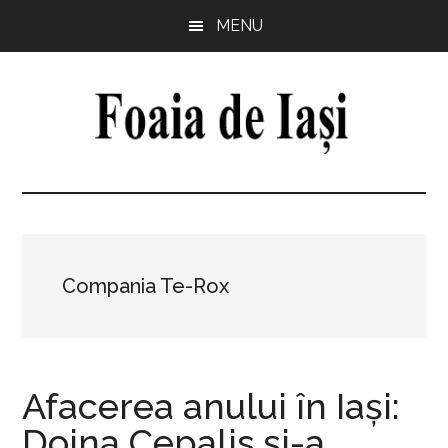
Skip
Skip
Skip
Skip
MENU
to
to
to
to
main
primary
secondary
footer
content
sidebar
sidebar
Foaia
pentru
minte,
de
inimă
și
Iași
comunitate
Compania Te-Rox
Afacerea anului în Iaşi:
Doina Cepalis şi-a