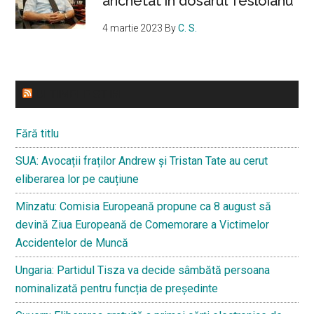
anchetat în dosarul Tesloianu
4 martie 2023
By
C. S.
ULTIMELE STIRI
Fără titlu
SUA: Avocații fraților Andrew și Tristan Tate au cerut
eliberarea lor pe cauțiune
Mînzatu: Comisia Europeană propune ca 8 august să
devină Ziua Europeană de Comemorare a Victimelor
Accidentelor de Muncă
Ungaria: Partidul Tisza va decide sâmbătă persoana
nominalizată pentru funcția de președinte