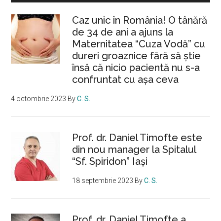
Caz unic în România! O tânără
de 34 de ani a ajuns la
Maternitatea “Cuza Vodă” cu
dureri groaznice fără să ştie
însă că nicio pacientă nu s-a
confruntat cu așa ceva
4 octombrie 2023
By
C. S.
Prof. dr. Daniel Timofte este
din nou manager la Spitalul
“Sf. Spiridon” Iaşi
18 septembrie 2023
By
C. S.
Prof. dr. Daniel Timofte a