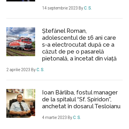
14 septembrie 2023
By
C. S.
Ştefănel Roman,
adolescentul de 16 ani care
s-a electrocutat după ce a
căzut de pe o pasarelă
pietonală, a încetat din viață
2 aprilie 2023
By
C. S.
Ioan Bârliba, fostul manager
de la spitalul “Sf. Spiridon”,
anchetat în dosarul Tesloianu
4 martie 2023
By
C. S.