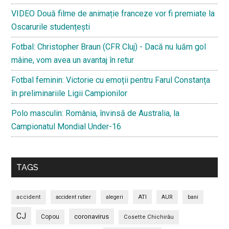
VIDEO Două filme de animație franceze vor fi premiate la
Oscarurile studențești
Fotbal: Christopher Braun (CFR Cluj) - Dacă nu luăm gol
mâine, vom avea un avantaj în retur
Fotbal feminin: Victorie cu emoții pentru Farul Constanța
în preliminariile Ligii Campionilor
Polo masculin: România, învinsă de Australia, la
Campionatul Mondial Under-16
TAGS
ATI
accident
accident rutier
alegeri
AUR
bani
CJ
coronavirus
Copou
Cosette Chichirău