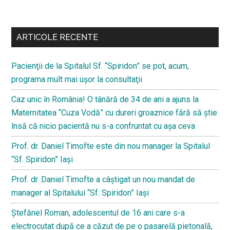
Bară
secundara
ARTICOLE RECENTE
Pacienţii de la Spitalul Sf. “Spiridon” se pot, acum,
programa mult mai uşor la consultaţii
Caz unic în România! O tânără de 34 de ani a ajuns la
Maternitatea “Cuza Vodă” cu dureri groaznice fără să ştie
însă că nicio pacientă nu s-a confruntat cu așa ceva
Prof. dr. Daniel Timofte este din nou manager la Spitalul
“Sf. Spiridon” Iaşi
Prof. dr. Daniel Timofte a câștigat un nou mandat de
manager al Spitalului “Sf. Spiridon” Iași
Ştefănel Roman, adolescentul de 16 ani care s-a
electrocutat după ce a căzut de pe o pasarelă pietonală,