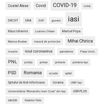
COVID-19
Covid
Costel Alexe
crimă
iasi
DIICOT
DNA
guvern
DSP
Maricel Popa
Klaus Iohannis
Ludovic Orban
Mihai Chirica
Marius Bodea
mască de protecție
noul coronavirus
pandemie
moarte
Piața Unirii.
PNL
poliția
primar
primarie
primăria Iași
PSD
Romania
scoala
spital
Spitalul de Boli Infectioase.
Ucraina
UMF Iași
USR-PLUS
Universitatea "Alexandru Ioan Cuza" din Iaşi
vaccin
Vladimir Putin