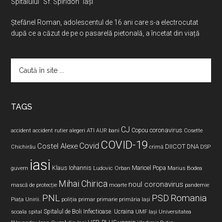
Spitalului “Sf. Spiridon” Iași
Ştefănel Roman, adolescentul de 16 ani care s-a electrocutat
după ce a căzut de pe o pasarelă pietonală, a încetat din viață
Caută
în
site
...
TAGS
CJ
coronavirus
ATI
Copou
accident
accident rutier
alegeri
AUR
bani
Cosette
COVID-19
Covid
Costel Alexe
DIICOT
DNA
Chichirău
crimă
DSP
iasi
Maricel Popa
guvern
Klaus Iohannis
Ludovic Orban
Marius Bodea
Mihai Chirica
noul coronavirus
pandemie
mască de protecție
moarte
PNL
PSD
Romania
Piața Unirii.
poliția
primar
primarie
primăria Iași
Spitalul de Boli Infectioase.
Ucraina
scoala
spital
UMF Iași
Universitatea