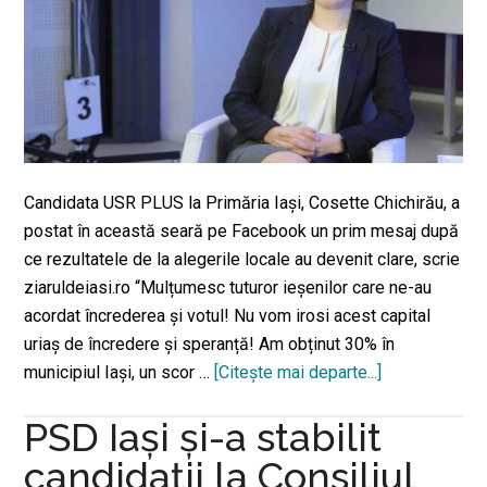
Candidata USR PLUS la Primăria Iaşi, Cosette Chichirău, a
postat în această seară pe Facebook un prim mesaj după
ce rezultatele de la alegerile locale au devenit clare, scrie
ziaruldeiasi.ro “Mulțumesc tuturor ieșenilor care ne-au
acordat încrederea și votul! Nu vom irosi acest capital
uriaș de încredere și speranță! Am obținut 30% în
municipiul Iași, un scor …
[Citeşte mai departe...]
despreCoset
Chichirău,
PSD Iași și-a stabilit
primul
mesaj
candidații la Consiliul
“la