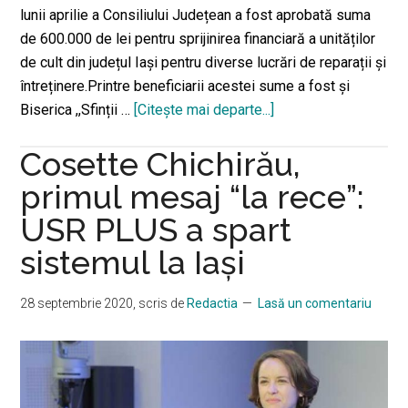
lunii aprilie a Consiliului Județean a fost aprobată suma
de 600.000 de lei pentru sprijinirea financiară a unităților
de cult din județul Iași pentru diverse lucrări de reparații și
întreținere.Printre beneficiarii acestei sume a fost și
Biserica ,,Sfinții …
[Citeşte mai departe...]
despreFinanțare
în
Cosette Chichirău,
valoare
de
primul mesaj “la rece”:
600.000
USR PLUS a spart
pentru
sistemul la Iaşi
bisericile
din
județul
28 septembrie 2020
, scris de
Redactia
Lasă un comentariu
Iași