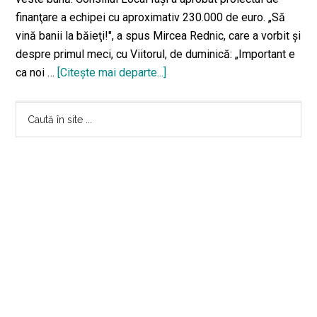
finanţare a echipei cu aproximativ 230.000 de euro. „Să
vină banii la băieţi!", a spus Mircea Rednic, care a vorbit şi
despre primul meci, cu Viitorul, de duminică: „Important e
ca noi …
[Citeşte mai departe...]
despreȘoc
total!
Bara
Poli
Caută
Iași
în
principală
va
site
primi
...
230.000
de
euro
de
la
Consiliul
Local