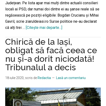
Județean. Pe lista apar mai mulți dintre actualii consilieri
locali ai PSD, dar numai doi dintre ei au șanse reale să se
regăsească pe poziții eligibile: Bogdan Crucianu și Mihai
Gavril, scrie ziaruldeiasi.ro Surse politice ne-au declarat
că alți trei …
[Citeşte mai departe...]
desprePSD
Iași
Chirică de la Iași,
și-
a
obligat să facă ceea ce
stabilit
nu și-a dorit niciodată!
candidații
Tribunalul a decis
la
Consiliul
Local.
18 iulie 2020
, scris de
Redactia
Lasă un comentariu
Ce
consilieri
au
migrat