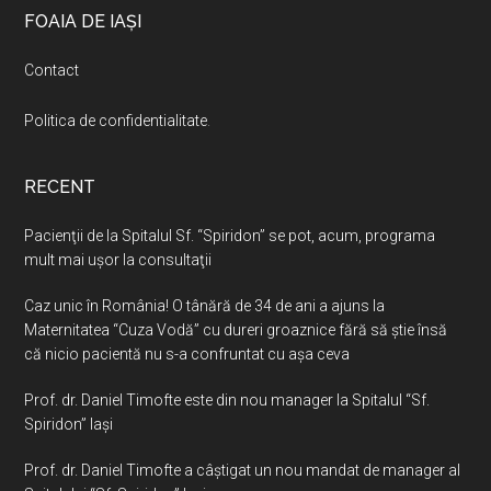
Footer
FOAIA DE IAȘI
Contact
Politica de confidentialitate
.
RECENT
Pacienţii de la Spitalul Sf. “Spiridon” se pot, acum, programa
mult mai uşor la consultaţii
Caz unic în România! O tânără de 34 de ani a ajuns la
Maternitatea “Cuza Vodă” cu dureri groaznice fără să ştie însă
că nicio pacientă nu s-a confruntat cu așa ceva
Prof. dr. Daniel Timofte este din nou manager la Spitalul “Sf.
Spiridon” Iaşi
Prof. dr. Daniel Timofte a câștigat un nou mandat de manager al