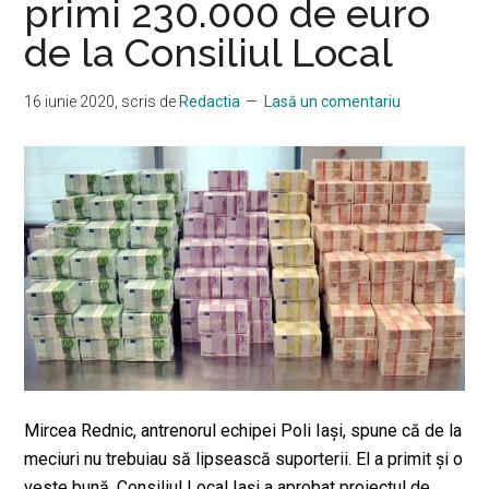
primi 230.000 de euro
obligat
de la Consiliul Local
să
facă
16 iunie 2020
, scris de
Redactia
Lasă un comentariu
ceea
ce
nu
și-
a
dorit
niciodată!
Tribunalul
a
decis
Mircea Rednic, antrenorul echipei Poli Iaşi, spune că de la
meciuri nu trebuiau să lipsească suporterii. El a primit şi o
veste bună. Consiliul Local Iaşi a aprobat proiectul de