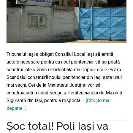
la
PNL
Tribunalul Iași a obligat Consiliul Local Iași să emită
actele necesare pentru ca noul penitenciar să se poată
construi într-o zonă rezidențială din Copou, scrie evz.ro
Scandalul construirii noului penitenciar din Iași este unul
mai vechi. Cei de la Ministerul Justiției vor să
construiască o nouă secție a Penitenciarului de Maximă
Siguranță din Iași, pentru a respecta …
[Citeşte mai
departe...]
despreChirică
de
Șoc total! Poli Iași va
la
Iași,