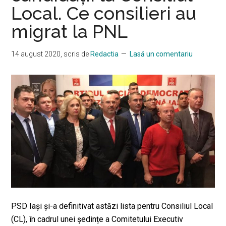
Local. Ce consilieri au
rece”:
migrat la PNL
USR
PLUS
a
14 august 2020
, scris de
Redactia
Lasă un comentariu
spart
sistemul
la
Iaşi
PSD Iași și-a definitivat astăzi lista pentru Consiliul Local
(CL), în cadrul unei ședințe a Comitetului Executiv