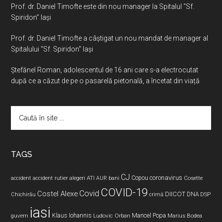
Prof. dr. Daniel Timofte este din nou manager la Spitalul “Sf.
Spiridon” Iaşi
Prof. dr. Daniel Timofte a câștigat un nou mandat de manager al
Spitalului “Sf. Spiridon” Iași
Ştefănel Roman, adolescentul de 16 ani care s-a electrocutat
după ce a căzut de pe o pasarelă pietonală, a încetat din viață
Caută
în
site
...
TAGS
CJ
coronavirus
ATI
Copou
accident
accident rutier
alegeri
AUR
bani
Cosette
COVID-19
Covid
Costel Alexe
DIICOT
DNA
Chichirău
crimă
DSP
iasi
Maricel Popa
guvern
Klaus Iohannis
Ludovic Orban
Marius Bodea