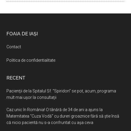
Footer
FOAIA DE IAȘI
Contact
Politica de confidentialitate
.
RECENT
Pacienţii de la Spitalul Sf. “Spiridon” se pot, acum, programa
mult mai uşor la consultaţii
Caz unic în România! O tânără de 34 de ani a ajuns la
Maternitatea “Cuza Vodă” cu dureri groaznice fără să ştie însă
că nicio pacientă nu s-a confruntat cu așa ceva