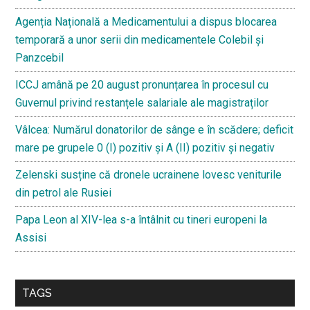
Agenția Națională a Medicamentului a dispus blocarea
temporară a unor serii din medicamentele Colebil și
Panzcebil
ICCJ amână pe 20 august pronunțarea în procesul cu
Guvernul privind restanțele salariale ale magistraților
Vâlcea: Numărul donatorilor de sânge e în scădere; deficit
mare pe grupele 0 (I) pozitiv și A (II) pozitiv și negativ
Zelenski susține că dronele ucrainene lovesc veniturile
din petrol ale Rusiei
Papa Leon al XIV-lea s-a întâlnit cu tineri europeni la
Assisi
TAGS