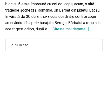
bloc cu 6 etaje împreună cu cei doi copii, acum, o altă
tragedie șochează România. Un Bărbat din județul Bacău,
în vârstă de 30 de ani, și-a ucis doi dintre cei trei copii
aruncându-i în apele barajului Berești. Bărbatul a recurs la
acest gest odios, după o …
[Citeşte mai departe...]
despreBăr
din
Bara
Bacău,
Caută
călăul
în
principală
propriilor
site
copii:
...
I-
a
aruncat
în
apa
barajului
Berești