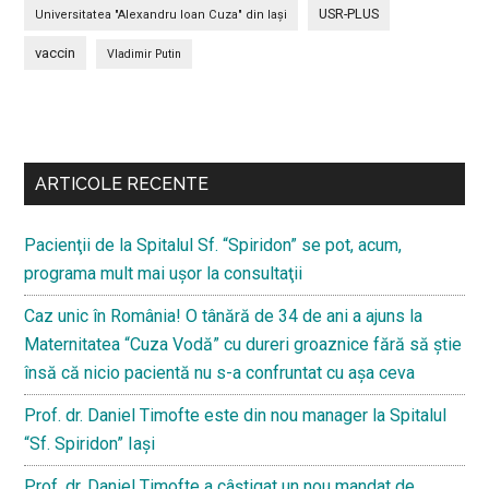
USR-PLUS
Universitatea "Alexandru Ioan Cuza" din Iaşi
vaccin
Vladimir Putin
Bară
secundara
ARTICOLE RECENTE
Pacienţii de la Spitalul Sf. “Spiridon” se pot, acum,
programa mult mai uşor la consultaţii
Caz unic în România! O tânără de 34 de ani a ajuns la
Maternitatea “Cuza Vodă” cu dureri groaznice fără să ştie
însă că nicio pacientă nu s-a confruntat cu așa ceva
Prof. dr. Daniel Timofte este din nou manager la Spitalul
“Sf. Spiridon” Iaşi
Prof. dr. Daniel Timofte a câștigat un nou mandat de