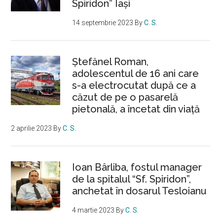
Spiridon” Iași
14 septembrie 2023
By
C. S.
Ştefănel Roman,
adolescentul de 16 ani care
s-a electrocutat după ce a
căzut de pe o pasarelă
pietonală, a încetat din viață
2 aprilie 2023
By
C. S.
Ioan Bârliba, fostul manager
de la spitalul “Sf. Spiridon”,
anchetat în dosarul Tesloianu
4 martie 2023
By
C. S.