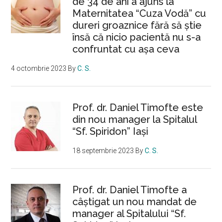
de 34 de ani a ajuns la
Maternitatea “Cuza Vodă” cu
dureri groaznice fără să ştie
însă că nicio pacientă nu s-a
confruntat cu așa ceva
4 octombrie 2023
By
C. S.
Prof. dr. Daniel Timofte este
din nou manager la Spitalul
“Sf. Spiridon” Iaşi
18 septembrie 2023
By
C. S.
Prof. dr. Daniel Timofte a
câștigat un nou mandat de
manager al Spitalului “Sf.