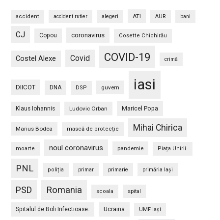
ATI
accident
accident rutier
alegeri
AUR
bani
CJ
coronavirus
Copou
Cosette Chichirău
COVID-19
Covid
Costel Alexe
crimă
iasi
DIICOT
DNA
guvern
DSP
Maricel Popa
Klaus Iohannis
Ludovic Orban
Mihai Chirica
Marius Bodea
mască de protecție
noul coronavirus
pandemie
moarte
Piața Unirii.
PNL
poliția
primar
primarie
primăria Iași
PSD
Romania
scoala
spital
Spitalul de Boli Infectioase.
Ucraina
UMF Iași