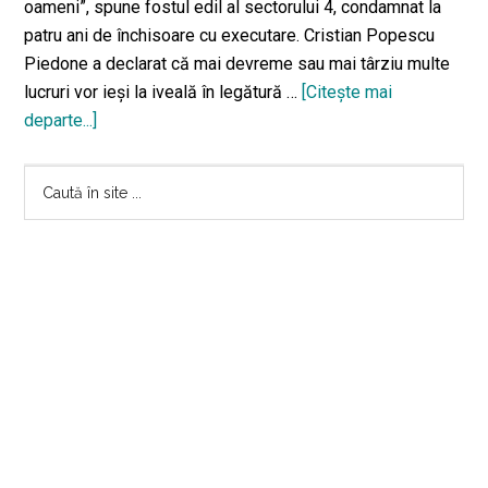
oameni”, spune fostul edil al sectorului 4, condamnat la
patru ani de închisoare cu executare. Cristian Popescu
Piedone a declarat că mai devreme sau mai târziu multe
lucruri vor ieși la iveală în legătură …
[Citeşte mai
departe...]
despreCe
mesaj
Bara
a
Caută
transmis
în
principală
Cristian
site
Piedone,
...
după
condamnarea
sa?