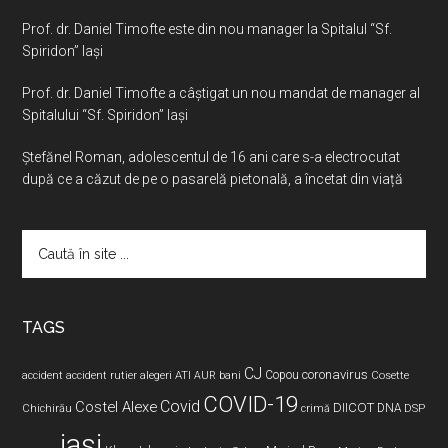
Prof. dr. Daniel Timofte este din nou manager la Spitalul “Sf.
Spiridon” Iaşi
Prof. dr. Daniel Timofte a câștigat un nou mandat de manager al
Spitalului “Sf. Spiridon” Iași
Ştefănel Roman, adolescentul de 16 ani care s-a electrocutat
după ce a căzut de pe o pasarelă pietonală, a încetat din viață
Caută
în
site
...
TAGS
CJ
coronavirus
ATI
Copou
accident
accident rutier
alegeri
AUR
bani
Cosette
COVID-19
Covid
Costel Alexe
DIICOT
DNA
Chichirău
crimă
DSP
iasi