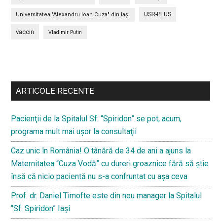
USR-PLUS
Universitatea "Alexandru Ioan Cuza" din Iaşi
vaccin
Vladimir Putin
Bară
secundara
ARTICOLE RECENTE
Pacienţii de la Spitalul Sf. “Spiridon” se pot, acum,
programa mult mai uşor la consultaţii
Caz unic în România! O tânără de 34 de ani a ajuns la
Maternitatea “Cuza Vodă” cu dureri groaznice fără să ştie
însă că nicio pacientă nu s-a confruntat cu așa ceva
Prof. dr. Daniel Timofte este din nou manager la Spitalul
“Sf. Spiridon” Iaşi