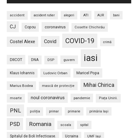
ATI
accident
accident rutier
alegeri
AUR
bani
CJ
coronavirus
Copou
Cosette Chichirău
COVID-19
Covid
Costel Alexe
crimă
iasi
DIICOT
DNA
guvern
DSP
Maricel Popa
Klaus Iohannis
Ludovic Orban
Mihai Chirica
Marius Bodea
mască de protecție
noul coronavirus
pandemie
moarte
Piața Unirii.
PNL
poliția
primar
primarie
primăria Iași
PSD
Romania
scoala
spital
Spitalul de Boli Infectioase.
Ucraina
UMF Iași