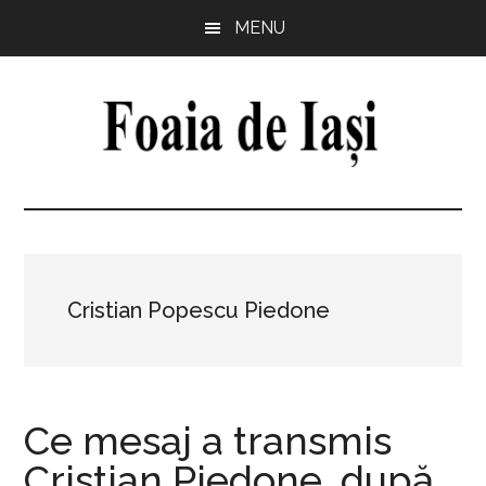
Skip
Skip
Skip
Skip
MENU
to
to
to
to
main
primary
secondary
footer
content
sidebar
sidebar
Foaia
pentru
minte,
de
inimă
și
Iași
comunitate
Cristian Popescu Piedone
Ce mesaj a transmis
Cristian Piedone, după