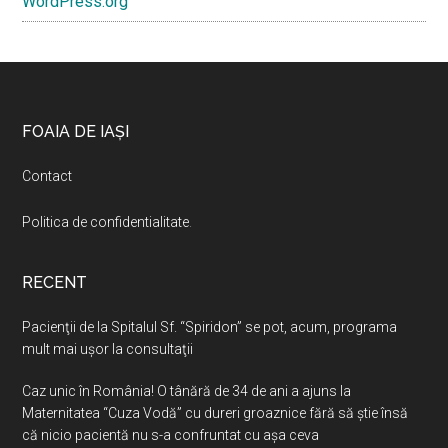
WordPress.org
Footer
FOAIA DE IAȘI
Contact
Politica de confidentialitate
.
RECENT
Pacienţii de la Spitalul Sf. “Spiridon” se pot, acum, programa
mult mai uşor la consultaţii
Caz unic în România! O tânără de 34 de ani a ajuns la
Maternitatea “Cuza Vodă” cu dureri groaznice fără să ştie însă
că nicio pacientă nu s-a confruntat cu așa ceva