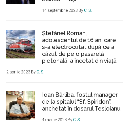
14 septembrie 2023
By
C. S.
Ştefănel Roman,
adolescentul de 16 ani care
s-a electrocutat după ce a
căzut de pe o pasarelă
pietonală, a încetat din viață
2 aprilie 2023
By
C. S.
Ioan Bârliba, fostul manager
de la spitalul “Sf. Spiridon”,
anchetat în dosarul Tesloianu
4 martie 2023
By
C. S.