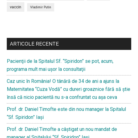
vaccin
Vladimir Putin
Bară
secundara
ARTICOLE RECENTE
Pacienţii de la Spitalul Sf. “Spiridon” se pot, acum,
programa mult mai uşor la consultaţii
Caz unic în România! O tânără de 34 de ani a ajuns la
Maternitatea “Cuza Vodă” cu dureri groaznice fără să ştie
însă că nicio pacientă nu s-a confruntat cu așa ceva
Prof. dr. Daniel Timofte este din nou manager la Spitalul
“Sf. Spiridon” Iaşi
Prof. dr. Daniel Timofte a câștigat un nou mandat de
manager al Spitalului “Sf. Spiridon” Iași