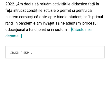
2022. „Am decis să reluăm activitățile didactice față în
față întrucât condițiile actuale o permit și pentru că
suntem convinși că este spre binele studenților, în primul
rând. În pandemie am învățat să ne adaptăm, procesul
educațional a funcționat și în sistem …
[Citeşte mai
departe...]
despreUniversitatea
„Alexandru
Bara
Ioan
Caută
Cuza”
în
principală
din
site
Iași
...
reia
cursurile
în
format
fizic