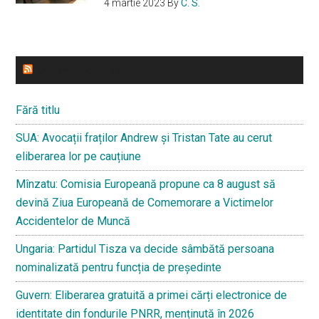
4 martie 2023
By
C. S.
ULTIMELE STIRI
Fără titlu
SUA: Avocații fraților Andrew și Tristan Tate au cerut
eliberarea lor pe cauțiune
Mînzatu: Comisia Europeană propune ca 8 august să
devină Ziua Europeană de Comemorare a Victimelor
Accidentelor de Muncă
Ungaria: Partidul Tisza va decide sâmbătă persoana
nominalizată pentru funcția de președinte
Guvern: Eliberarea gratuită a primei cărți electronice de
identitate din fondurile PNRR, menținută în 2026