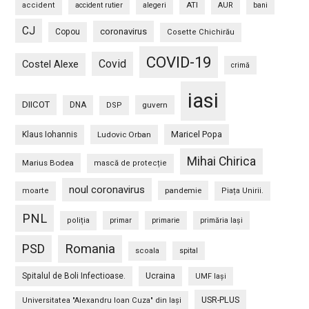
ATI
accident
accident rutier
alegeri
AUR
bani
CJ
coronavirus
Copou
Cosette Chichirău
COVID-19
Covid
Costel Alexe
crimă
iasi
DIICOT
DNA
guvern
DSP
Maricel Popa
Klaus Iohannis
Ludovic Orban
Mihai Chirica
Marius Bodea
mască de protecție
noul coronavirus
pandemie
moarte
Piața Unirii.
PNL
poliția
primar
primarie
primăria Iași
PSD
Romania
scoala
spital
Spitalul de Boli Infectioase.
Ucraina
UMF Iași
USR-PLUS
Universitatea "Alexandru Ioan Cuza" din Iaşi