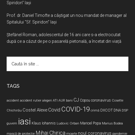
Spiridon” Iaşi
Prof. dr. Daniel Timofte a câștigat un nou mandat de manager al
Spitalului “Sf. Spiridon” Iași
Ştefănel Roman, adolescentul de 16 ani care s-a electrocutat
după ce a căzut de pe o pasarelă pietonală, a încetat din viață
Caută
în
site
...
TAGS
CJ
coronavirus
ATI
Copou
accident
accident rutier
alegeri
AUR
bani
Cosette
COVID-19
Covid
Costel Alexe
DIICOT
DNA
Chichirău
crimă
DSP
iasi
Maricel Popa
guvern
Klaus Iohannis
Ludovic Orban
Marius Bodea
Mihai Chirica
noul coronavirus
pandemie
mască de protecție
moarte