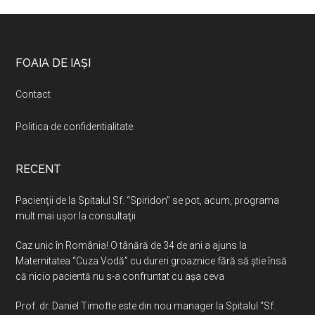
Footer
FOAIA DE IAȘI
Contact
Politica de confidentialitate
.
RECENT
Pacienţii de la Spitalul Sf. “Spiridon” se pot, acum, programa
mult mai uşor la consultaţii
Caz unic în România! O tânără de 34 de ani a ajuns la
Maternitatea “Cuza Vodă” cu dureri groaznice fără să ştie însă
că nicio pacientă nu s-a confruntat cu așa ceva
Prof. dr. Daniel Timofte este din nou manager la Spitalul “Sf.