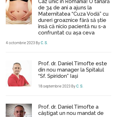
Caz unic în România! O tânără
de 34 de ani a ajuns la
Maternitatea “Cuza Vodă” cu
dureri groaznice fără să ştie
însă că nicio pacientă nu s-a
confruntat cu așa ceva
4 octombrie 2023
By
C. S.
Prof. dr. Daniel Timofte este
din nou manager la Spitalul
“Sf. Spiridon” Iaşi
18 septembrie 2023
By
C. S.
Prof. dr. Daniel Timofte a
câștigat un nou mandat de