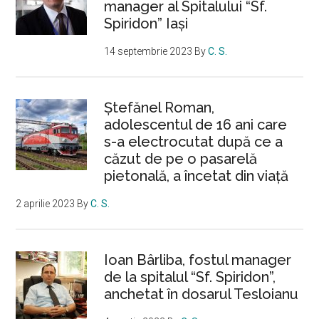
manager al Spitalului “Sf.
Spiridon” Iași
14 septembrie 2023
By
C. S.
Ştefănel Roman,
adolescentul de 16 ani care
s-a electrocutat după ce a
căzut de pe o pasarelă
pietonală, a încetat din viață
2 aprilie 2023
By
C. S.
Ioan Bârliba, fostul manager
de la spitalul “Sf. Spiridon”,
anchetat în dosarul Tesloianu