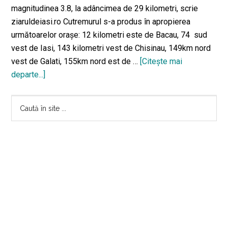
magnitudinea 3.8, la adâncimea de 29 kilometri, scrie
ziaruldeiasi.ro Cutremurul s-a produs în apropierea
următoarelor oraşe: 12 kilometri este de Bacau, 74 sud
vest de Iasi, 143 kilometri vest de Chisinau, 149km nord
vest de Galati, 155km nord est de …
[Citeşte mai
departe...]
despreCutremur
de
Bara
joasă
Caută
adâncime
în
principală
care
site
s-
...
a
simţit
şi
la
74
kilometri