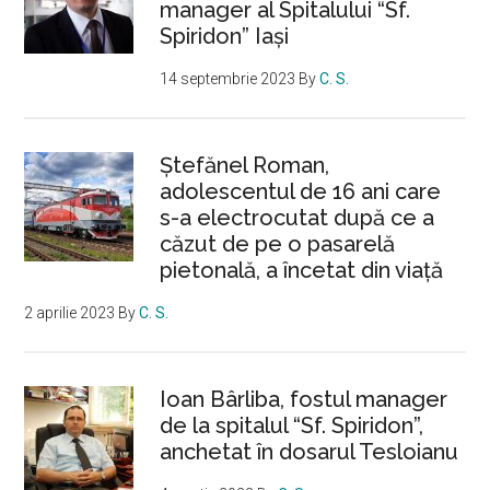
manager al Spitalului “Sf.
Spiridon” Iași
14 septembrie 2023
By
C. S.
Ştefănel Roman,
adolescentul de 16 ani care
s-a electrocutat după ce a
căzut de pe o pasarelă
pietonală, a încetat din viață
2 aprilie 2023
By
C. S.
Ioan Bârliba, fostul manager
de la spitalul “Sf. Spiridon”,
anchetat în dosarul Tesloianu