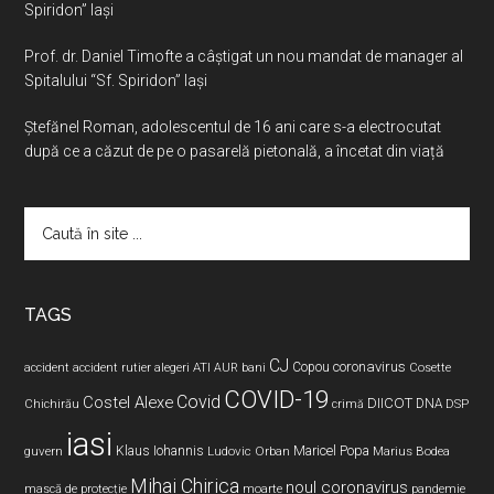
Spiridon” Iaşi
Prof. dr. Daniel Timofte a câștigat un nou mandat de manager al
Spitalului “Sf. Spiridon” Iași
Ştefănel Roman, adolescentul de 16 ani care s-a electrocutat
după ce a căzut de pe o pasarelă pietonală, a încetat din viață
Caută
în
site
...
TAGS
CJ
coronavirus
ATI
Copou
accident
accident rutier
alegeri
AUR
bani
Cosette
COVID-19
Covid
Costel Alexe
DIICOT
DNA
Chichirău
crimă
DSP
iasi
Maricel Popa
guvern
Klaus Iohannis
Ludovic Orban
Marius Bodea
Mihai Chirica
noul coronavirus
pandemie
mască de protecție
moarte