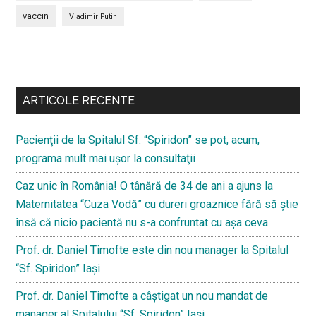
vaccin
Vladimir Putin
Bară
secundara
ARTICOLE RECENTE
Pacienţii de la Spitalul Sf. “Spiridon” se pot, acum,
programa mult mai uşor la consultaţii
Caz unic în România! O tânără de 34 de ani a ajuns la
Maternitatea “Cuza Vodă” cu dureri groaznice fără să ştie
însă că nicio pacientă nu s-a confruntat cu așa ceva
Prof. dr. Daniel Timofte este din nou manager la Spitalul
“Sf. Spiridon” Iaşi
Prof. dr. Daniel Timofte a câștigat un nou mandat de
manager al Spitalului “Sf. Spiridon” Iași