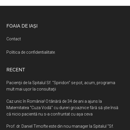
Footer
FOAIA DE IAȘI
Contact
Politica de confidentialitate
.
RECENT
Pacienţii de la Spitalul Sf. “Spiridon” se pot, acum, programa
mult mai uşor la consultaţii
Caz unic în România! O tânără de 34 de ani a ajuns la
Maternitatea “Cuza Vodă” cu dureri groaznice fără să ştie însă
că nicio pacientă nu s-a confruntat cu așa ceva
Prof. dr. Daniel Timofte este din nou manager la Spitalul “Sf.