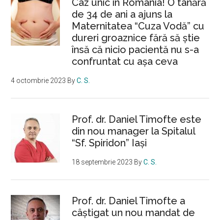
Caz unic în România! O tânără
de 34 de ani a ajuns la
Maternitatea “Cuza Vodă” cu
dureri groaznice fără să ştie
însă că nicio pacientă nu s-a
confruntat cu așa ceva
4 octombrie 2023
By
C. S.
Prof. dr. Daniel Timofte este
din nou manager la Spitalul
“Sf. Spiridon” Iaşi
18 septembrie 2023
By
C. S.
Prof. dr. Daniel Timofte a
câștigat un nou mandat de