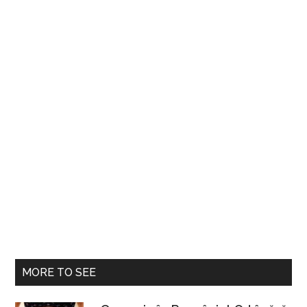
vest
de
Iaşi
MORE TO SEE