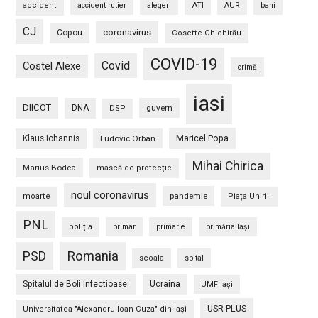
ATI
accident
accident rutier
alegeri
AUR
bani
CJ
coronavirus
Copou
Cosette Chichirău
COVID-19
Covid
Costel Alexe
crimă
iasi
DIICOT
DNA
guvern
DSP
Maricel Popa
Klaus Iohannis
Ludovic Orban
Mihai Chirica
Marius Bodea
mască de protecție
noul coronavirus
pandemie
moarte
Piața Unirii.
PNL
poliția
primar
primarie
primăria Iași
PSD
Romania
scoala
spital
Spitalul de Boli Infectioase.
Ucraina
UMF Iași
USR-PLUS
Universitatea "Alexandru Ioan Cuza" din Iaşi