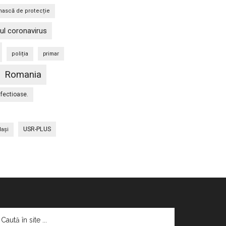
ască de protecție
ul coronavirus
poliția
primar
Romania
nfectioase.
USR-PLUS
Iaşi
aută