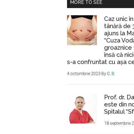
MORE TO SEE
Caz unic î
tânără de 
ajuns la M
“Cuza Vodă
groaznice 
însă că nic
s-a confruntat cu așa c
4 octombrie 2023
By
C. S.
Prof. dr. D
este din n
Spitalul “Sf
18 septembrie 