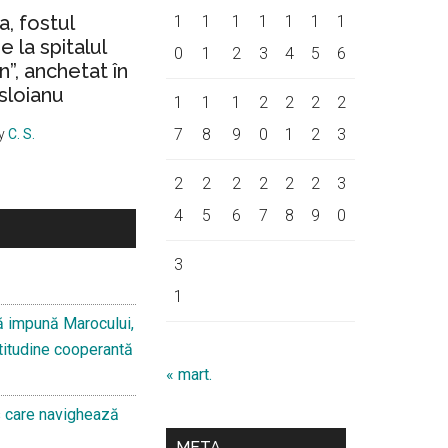
a, fostul
1
1
1
1
1
1
1
 la spitalul
0
1
2
3
4
5
6
on”, anchetat în
sloianu
1
1
1
2
2
2
2
7
8
9
0
1
2
3
y
C. S.
2
2
2
2
2
2
3
4
5
6
7
8
9
0
3
1
ă impună Marocului,
 atitudine cooperantă
« mart.
s care navighează
META