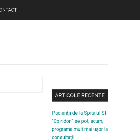
ONTACT
Bară
secundara
ARTICOLE RECENTE
Pacienţii de la Spitalul Sf.
“Spiridon” se pot, acum,
programa mult mai uşor la
consultaţii