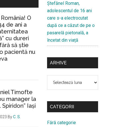
Ştefănel Roman,
adolescentul de 16 ani
n România! O
care s-a electrocutat
34 de ani a
după ce a căzut de pe o
aternitatea
pasarelă pietonală, a
” cu dureri
încetat din viață
fără să ştie
io pacientă nu
eva
ARHIVE
Arhive
aniel Timofte
ou manager la
. Spiridon” Iaşi
CATEGORII
2023
By
C. S.
Fără categorie