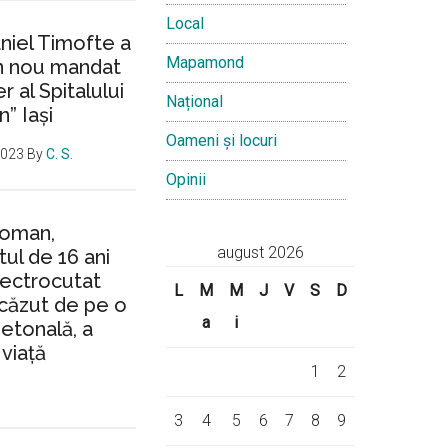
Local
aniel Timofte a
Mapamond
un nou mandat
 al Spitalului
Național
n” Iași
Oameni și locuri
2023
By
C. S.
Opinii
Roman,
august 2026
ul de 16 ani
lectrocutat
L
M
M
J
V
S
D
căzut de pe o
a
i
ietonală, a
 viață
1
2
3
4
5
6
7
8
9