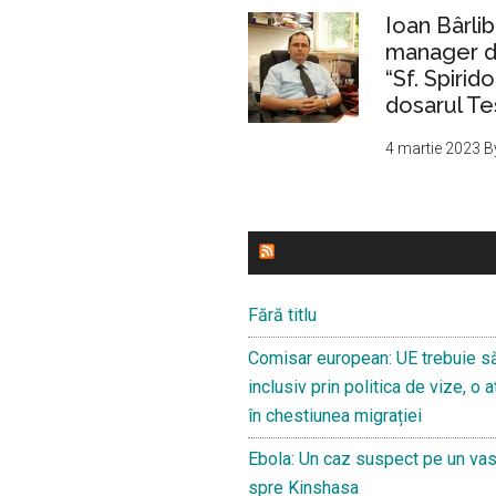
Ioan Bârlib
manager de
“Sf. Spirid
dosarul Te
4 martie 2023
B
ULTIMELE STIRI
Fără titlu
Comisar european: UE trebuie s
inclusiv prin politica de vize, o
în chestiunea migrației
Ebola: Un caz suspect pe un va
spre Kinshasa