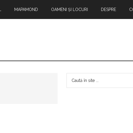
L
MAPAMOND
OAMENI ȘI LOCURI
DESPRE
C
Bara
Caută
în
principală
site
...