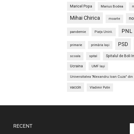
Maricel Popa
Marius Bodea
m
Mihai Chirica
no
moarte
PNL
pandemie
Piața Unirii.
PSD
primarie
primăria Iași
Spitalul de Boli I
scoala
spital
Ucraina
UMF Iași
Universitatea "Alexandru Ioan Cuza" din 
vaccin
Vladimir Putin
RECENT
C
în