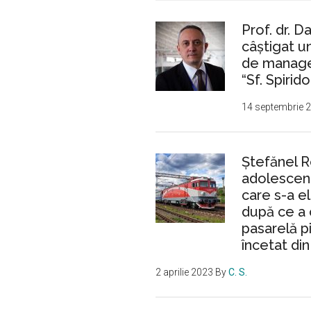
Prof. dr. D
câștigat 
de manager
“Sf. Spirido
14 septembrie 
Ştefănel 
adolescent
care s-a e
după ce a 
pasarelă p
încetat din
2 aprilie 2023
By
C. S.