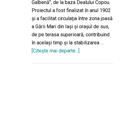
Galbenă", de la baza Dealului Copou.
Proiectul a fost finalizat în anul 1902
şi a facilitat circulaţia între zona joasă
a Gării Mari din Iaşi şi oraşul de sus,
de pe terasa superioară, contribuind
în acelaşi timp şi la stabilizarea …
[Citeşte mai departe...]
despreEsplanada
Elisabeta