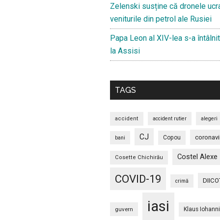
Zelenski susține că dronele ucr
veniturile din petrol ale Rusiei
Papa Leon al XIV-lea s-a întâlnit
la Assisi
TAGS
accident
accident rutier
alegeri
CJ
coronavi
Copou
bani
Costel Alexe
Cosette Chichirău
COVID-19
DIICO
crimă
iasi
guvern
Klaus Iohann