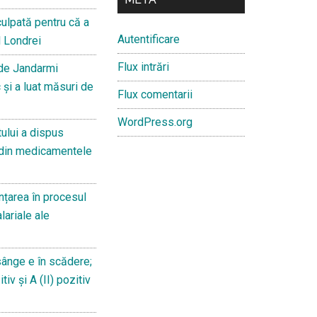
culpată pentru că a
Autentificare
l Londrei
Flux intrări
 de Jandarmi
 și a luat măsuri de
Flux comentarii
WordPress.org
ului a dispus
 din medicamentele
țarea în procesul
lariale ale
sânge e în scădere;
iv și A (II) pozitiv