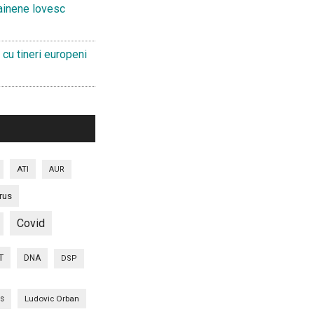
ainene lovesc
 cu tineri europeni
ATI
AUR
rus
Covid
T
DNA
DSP
is
Ludovic Orban