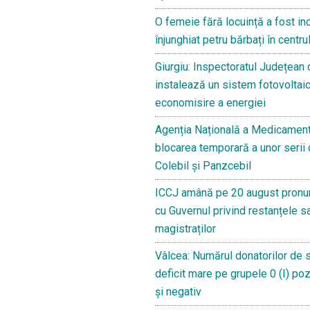
O femeie fără locuință a fost in
înjunghiat petru bărbați în centru
Giurgiu: Inspectoratul Județean
instalează un sistem fotovoltaic
economisire a energiei
Agenția Națională a Medicament
blocarea temporară a unor serii
Colebil și Panzcebil
ICCJ amână pe 20 august pronun
cu Guvernul privind restanțele sa
magistraților
Vâlcea: Numărul donatorilor de 
deficit mare pe grupele 0 (I) pozit
și negativ