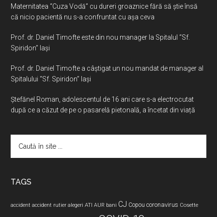
Maternitatea “Cuza Vodă” cu dureri groaznice fără să ştie însă
că nicio pacientă nu s-a confruntat cu așa ceva
Prof. dr. Daniel Timofte este din nou manager la Spitalul “Sf.
Spiridon” Iaşi
Prof. dr. Daniel Timofte a câștigat un nou mandat de manager al
Spitalului “Sf. Spiridon” Iași
Ştefănel Roman, adolescentul de 16 ani care s-a electrocutat
după ce a căzut de pe o pasarelă pietonală, a încetat din viață
Caută
în
site
...
TAGS
CJ
coronavirus
ATI
Copou
accident
accident rutier
alegeri
AUR
bani
Cosette