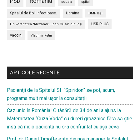
PSD
Romania
scoala
spital
Spitalul de Boli Infectioase.
Ucraina
UMF Iași
USR-PLUS
Universitatea "Alexandru Ioan Cuza" din Iaşi
vaccin
Vladimir Putin
Bară
secundara
ARTICOLE RECENTE
Pacienţii de la Spitalul Sf. “Spiridon” se pot, acum,
programa mult mai uşor la consultaţii
Caz unic în România! O tânără de 34 de ani a ajuns la
Maternitatea “Cuza Vodă” cu dureri groaznice fără să ştie
însă că nicio pacientă nu s-a confruntat cu așa ceva
Prof. dr. Daniel Timofte este din nou manager la Spitalul