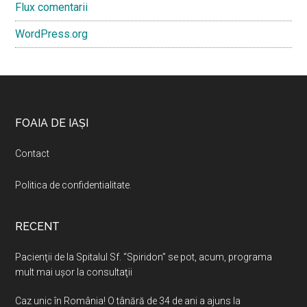
Flux comentarii
WordPress.org
Footer
FOAIA DE IAȘI
Contact
Politica de confidentialitate
.
RECENT
Pacienţii de la Spitalul Sf. “Spiridon” se pot, acum, programa
mult mai uşor la consultaţii
Caz unic în România! O tânără de 34 de ani a ajuns la