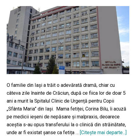
acasă
O familie din Iași a trăit o adevărată dramă, chiar cu
câteva zile înainte de Crăciun, după ce fiica lor de doar 5
ani a murit la Spitalul Clinic de Urgență pentru Copii
„Sfânta Maria” din Iași. Mama fetiței, Corina Bilu, îi acuză
pe medicii ieșeni de nepăsare și malpraxis, deoarece
aceștia s-au opus transferului la o clinică din străinătate,
unde ar fi existat șanse ca fetița …
[Citeşte mai departe...]
des