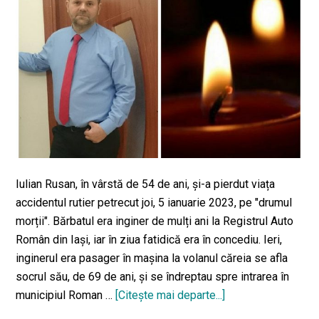
chiar
de
preotul
care
mergea
cu
Boboteaza!
Iulian Rusan, în vârstă de 54 de ani, şi-a pierdut viața
accidentul rutier petrecut joi, 5 ianuarie 2023, pe "drumul
morții". Bărbatul era inginer de mulți ani la Registrul Auto
Român din Iași, iar în ziua fatidică era în concediu. Ieri,
inginerul era pasager în mașina la volanul căreia se afla
socrul său, de 69 de ani, și se îndreptau spre intrarea în
municipiul Roman …
[Citeşte mai departe...]
despreEl
este