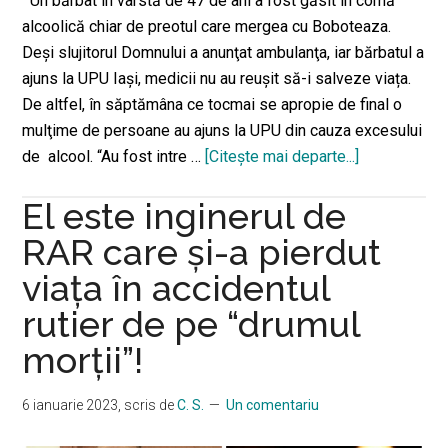
Un bărbat în vârstă de 47 de ani a fost găsit în comă
alcoolică chiar de preotul care mergea cu Boboteaza.
Deşi slujitorul Domnului a anunţat ambulanţa, iar bărbatul a
ajuns la UPU Iaşi, medicii nu au reuşit să-i salveze viața.
De altfel, în săptămâna ce tocmai se apropie de final o
mulţime de persoane au ajuns la UPU din cauza excesului
de alcool. “Au fost intre …
[Citeşte mai departe...]
despreUn
ieşean
El este inginerul de
a
decedat,
RAR care şi-a pierdut
după
viața în accidentul
ce
rutier de pe “drumul
a
fost
morții”!
găsit
în
6 ianuarie 2023
, scris de
C. S.
Un comentariu
comă
alcoolică