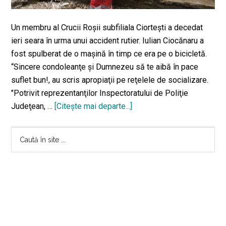
ani
Un membru al Crucii Roşii subfiliala Ciorteşti a decedat
ieri seara în urma unui accident rutier. Iulian Ciocănaru a
fost spulberat de o maşină în timp ce era pe o bicicletă.
“Sincere condoleanţe şi Dumnezeu să te aibă în pace
suflet bun!, au scris apropiaţii pe reţelele de socializare.
"Potrivit reprezentanţilor Inspectoratului de Poliţie
Judeţean, …
[Citeşte mai departe...]
despreUn
membru
Bara
al
Caută
Crucii
în
principală
Roşii
site
a
...
fost
spulberat
de
o