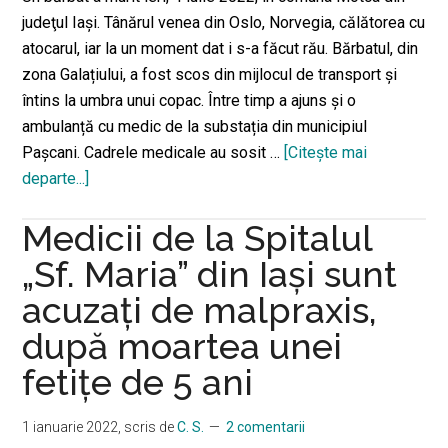
judeţul Iaşi. Tânărul venea din Oslo, Norvegia, călătorea cu
atocarul, iar la un moment dat i s-a făcut rău. Bărbatul, din
zona Galațiului, a fost scos din mijlocul de transport și
întins la umbra unui copac. Între timp a ajuns și o
ambulanță cu medic de la substația din municipiul
Pașcani. Cadrele medicale au sosit …
[Citeşte mai
departe...]
despreUn
tânăr
Medicii de la Spitalul
a
murit
„Sf. Maria” din Iași sunt
în
acuzați de malpraxis,
autocarul
după moartea unei
care
trebuia
fetițe de 5 ani
să-
l
1 ianuarie 2022
, scris de
C. S.
2 comentarii
ducă