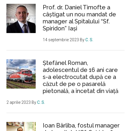
Prof. dr. Daniel Timofte a
câștigat un nou mandat de
manager al Spitalului “Sf.
Spiridon” Iași
14 septembrie 2023
By
C. S.
Ştefănel Roman,
adolescentul de 16 ani care
s-a electrocutat după ce a
căzut de pe o pasarelă
pietonală, a încetat din viață
2 aprilie 2023
By
C. S.
Ioan Bârliba, fostul manager