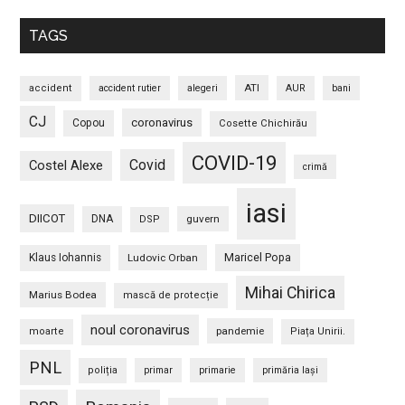
TAGS
ATI
accident
accident rutier
alegeri
AUR
bani
CJ
coronavirus
Copou
Cosette Chichirău
COVID-19
Covid
Costel Alexe
crimă
iasi
DIICOT
DNA
guvern
DSP
Maricel Popa
Klaus Iohannis
Ludovic Orban
Mihai Chirica
Marius Bodea
mască de protecție
noul coronavirus
pandemie
moarte
Piața Unirii.
PNL
poliția
primar
primarie
primăria Iași