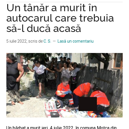
Un tânăr a murit în
inginerul
de
autocarul care trebuia
RAR
să-l ducă acasă
care
şi-
5 iulie 2022
, scris de
C. S.
Lasă un comentariu
a
pierdut
viața
în
accidentul
rutier
de
pe
“drumul
morții”!
Un bărbat a murit ieri, 4 iulie 2022, în comuna Motca din