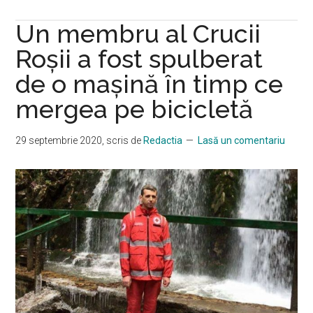
de
Un membru al Crucii
la
Spit
Roşii a fost spulberat
„Sf.
de o maşină în timp ce
Mari
mergea pe bicicletă
din
Iași
sunt
29 septembrie 2020
, scris de
Redactia
Lasă un comentariu
acuz
de
malp
dup
moa
unei
feti
de
5