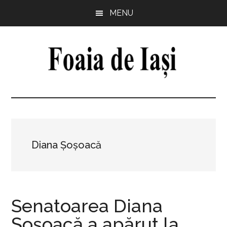
Skip
Skip
Skip
Skip
MENU
to
to
to
to
main
primary
secondary
footer
content
sidebar
sidebar
Foaia
pentru
minte,
de
inimă
și
Iași
comunitate
Diana Șoșoacă
Senatoarea Diana
Şoşoacă a apărut la