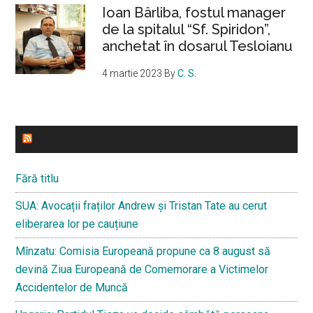
Ioan Bârliba, fostul manager
de la spitalul “Sf. Spiridon”,
anchetat în dosarul Tesloianu
4 martie 2023
By
C. S.
ULTIMELE STIRI
Fără titlu
SUA: Avocații fraților Andrew și Tristan Tate au cerut
eliberarea lor pe cauțiune
Mînzatu: Comisia Europeană propune ca 8 august să
devină Ziua Europeană de Comemorare a Victimelor
Accidentelor de Muncă