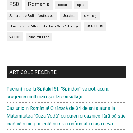
PSD
Romania
scoala
spital
Spitalul de Boli Infectioase.
Ucraina
UMF Iași
USR-PLUS
Universitatea "Alexandru Ioan Cuza" din Iaşi
vaccin
Vladimir Putin
Bară
secundara
ARTICOLE RECENTE
Pacienţii de la Spitalul Sf. “Spiridon” se pot, acum,
programa mult mai uşor la consultaţii
Caz unic în România! O tânără de 34 de ani a ajuns la
Maternitatea “Cuza Vodă” cu dureri groaznice fără să ştie
însă că nicio pacientă nu s-a confruntat cu așa ceva