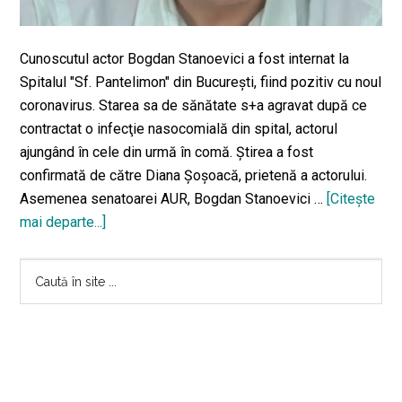
Cunoscutul actor Bogdan Stanoevici a fost internat la
Spitalul "Sf. Pantelimon" din Bucureşti, fiind pozitiv cu noul
coronavirus. Starea sa de sănătate s+a agravat după ce
contractat o infecţie nasocomială din spital, actorul
ajungând în cele din urmă în comă. Ştirea a fost
confirmată de către Diana Şoşoacă, prietenă a actorului.
Asemenea senatoarei AUR, Bogdan Stanoevici …
[Citeşte
mai departe...]
despreÎndrăgitul
actor
Bara
Bogdan
Caută
Stanoevici
în
principală
este
site
în
...
comă,
după