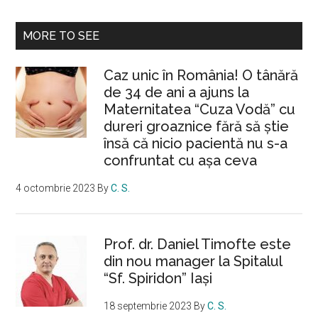
MORE TO SEE
Caz unic în România! O tânără
de 34 de ani a ajuns la
Maternitatea “Cuza Vodă” cu
dureri groaznice fără să ştie
însă că nicio pacientă nu s-a
confruntat cu așa ceva
4 octombrie 2023
By
C. S.
Prof. dr. Daniel Timofte este
din nou manager la Spitalul
“Sf. Spiridon” Iaşi
18 septembrie 2023
By
C. S.