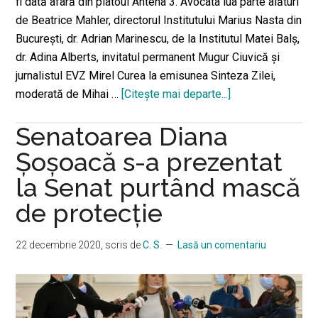
fi dată afară din platoul Antena 3. Avocata lua parte alături
de Beatrice Mahler, directorul Institutului Marius Nasta din
Bucureşti, dr. Adrian Marinescu, de la Institutul Matei Balș,
dr. Adina Alberts, invitatul permanent Mugur Ciuvică și
jurnalistul EVZ Mirel Curea la emisunea Sinteza Zilei,
moderată de Mihai …
[Citeşte mai departe...]
despreReplici
dure
Senatoarea Diana
între
Mihai
Şoşoacă s-a prezentat
Gâdea
la Senat purtând mască
și
de protecție
Diana
Șoșoacă:
“Ascultaţi
22 decembrie 2020
, scris de
C. S.
Lasă un comentariu
puţin!
Să
ştiţi
o