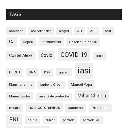
TAGS
ATI
accident
accident rutier
alegeri
AUR
bani
CJ
coronavirus
Copou
Cosette Chichirău
COVID-19
Covid
Costel Alexe
crimă
iasi
DIICOT
DNA
guvern
DSP
Maricel Popa
Klaus Iohannis
Ludovic Orban
Mihai Chirica
Marius Bodea
mască de protecție
noul coronavirus
pandemie
moarte
Piața Unirii.
PNL
poliția
primar
primarie
primăria Iași