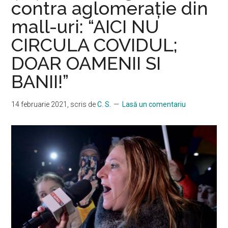
contra aglomerație din
a
mall-uri: “AICI NU
fost
concediat
CIRCULA COVIDUL;
DOAR OAMENII SI
BANII!”
14 februarie 2021
, scris de
C. S.
Lasă un comentariu