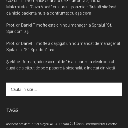
Caz unic în România! O tânără de 34 de ani a ajuns la
Maternitatea “Cuza Vodă” cu dureri groaznice fără să ştie însă
că nicio pacientă nu s-a confruntat cu așa ceva
Prof. dr. Daniel Timofte este din nou manager la Spitalul “Sf.
Spiridon” Iaşi
Prof. dr. Daniel Timofte a câștigat un nou mandat de manager al
Spitalului “Sf. Spiridon” Iași
Ştefănel Roman, adolescentul de 16 ani care s-a electrocutat
după ce a căzut de pe o pasarelă pietonală, a încetat din viață
Caută
în
site
...
TAGS
CJ
coronavirus
ATI
Copou
accident
accident rutier
alegeri
AUR
bani
Cosette