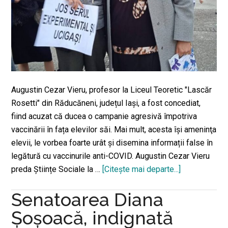
faţă
Augustin Cezar Vieru, profesor la Liceul Teoretic "Lascăr
Rosetti" din Răducăneni, județul Iași, a fost concediat,
fiind acuzat că ducea o campanie agresivă împotriva
vaccinării în fața elevilor săi. Mai mult, acesta îşi ameninţa
elevii, le vorbea foarte urât și disemina informații false în
legătură cu vaccinurile anti-COVID. Augustin Cezar Vieru
preda Științe Sociale la …
[Citeşte mai departe...]
despreUn
profesor
Senatoarea Diana
antivaccinist
din
Șoșoacă, indignată
Iași