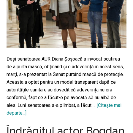
chestie,
la
o
doamnă,
e
uşor
neplăcut…
Deşi senatoarea AUR Diana Şoşoacă a invocat scutirea
Este
de a purta mască, obţinând şi o adeverinţă în acest sens,
o
marţi, s-a prezentat la Senat purtând mască de protecție.
chestie
Aceasta a optat pentru un model transparent după ce
lipsită
autoritățile sanitare au dovedit că adeverința nu era
de
conformă, fapt ce a făcut-o pe avocată să nu aibă de
politeţe
ales. Luni senatoarea s-a plimbat, a făcut …
[Citeşte mai
şi
departe...]
despreSenatoarea
de
Diana
ştaif”
Îndrăgitul actor Bogdan
Şoşoacă