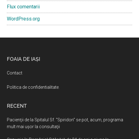
Flux comentarii
WordPress.org
Footer
FOAIA DE IAȘI
Contact
Politica de confidentialitate
.
RECENT
Pacienţii de la Spitalul Sf. “Spiridon” se pot, acum, programa
mult mai uşor la consultaţii