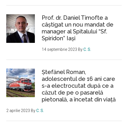
Prof. dr. Daniel Timofte a
câștigat un nou mandat de
manager al Spitalului “Sf.
Spiridon” Iași
14 septembrie 2023
By
C. S.
Ştefănel Roman,
adolescentul de 16 ani care
s-a electrocutat după ce a
căzut de pe o pasarelă
pietonală, a încetat din viață
2 aprilie 2023
By
C. S.