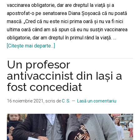
vaccinarea obligatorie, dar are dreptul la viaţă şi a
apostrofat-o pe senatoarea Diana Şoşoacă că nu poată
mască. „Cred că nu este nici prima oară şi nu va fi nici
ultima oară când am să spun că eu nu susţin vaccinarea
obligatorie, dar am dreptul în primul rând la viaţă. …
[Citeşte mai departe...]
despreSenatoarea
Diana
Un profesor
Şoşoacă
a
antivaccinist din Iași a
apărut
fost concediat
la
tribuna
16 noiembrie 2021
, scris de
C. S.
Lasă un comentariu
Parlamentului
cu
o
botniţă
pe