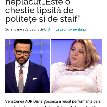
neplăcut…Este o
“AICI
NU
chestie lipsită de
CIRCULA
politeţe şi de ştaif”
COVIDUL
DOAR
26 ianuarie 2021
, scris de
C. S.
Lasă un comentariu
OAMENI
SI
BANII!”
Senatoarea AUR Diana Şoşoacă a reuşit performanţa de a