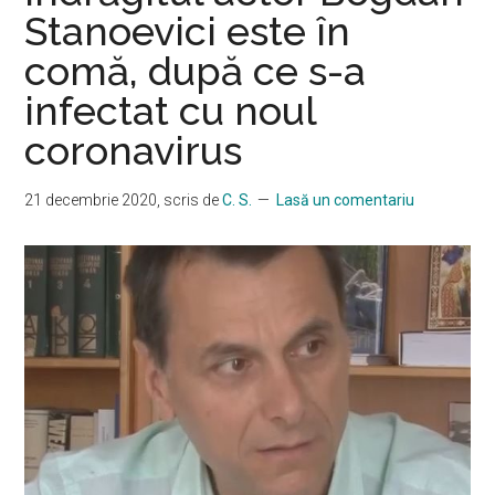
s-
Stanoevici este în
a
comă, după ce s-a
prezentat
infectat cu noul
la
Senat
coronavirus
purtând
mască
21 decembrie 2020
, scris de
C. S.
Lasă un comentariu
de
protecție