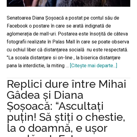
Senatoarea Diana Șoșoacă a postat pe contul său de
Facebook o postare în care se arată indignată de
aglomerația de mall-uri. Postarea este însoțită de câteva
fotografii realizate în Palas Mall în care se poate observa
cu ochiul liber că distanțarea socială nu este respectată.
"La scoala distanțare si on-line , la biserica distanțare
pana la interdictie, la miting …
[Citeşte mai departe...]
despreSe
Diana
Replici dure între Mihai
Șoșoacă,
indignată
Gâdea și Diana
contra
Șoșoacă: “Ascultaţi
aglomera
puţin! Să ştiţi o chestie,
din
mall-
la o doamnă, e uşor
uri: