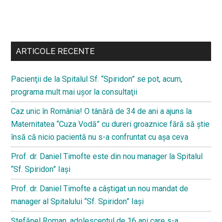
Bară
secundara
ARTICOLE RECENTE
Pacienţii de la Spitalul Sf. “Spiridon” se pot, acum,
programa mult mai uşor la consultaţii
Caz unic în România! O tânără de 34 de ani a ajuns la
Maternitatea “Cuza Vodă” cu dureri groaznice fără să ştie
însă că nicio pacientă nu s-a confruntat cu așa ceva
Prof. dr. Daniel Timofte este din nou manager la Spitalul
“Sf. Spiridon” Iaşi
Prof. dr. Daniel Timofte a câștigat un nou mandat de
manager al Spitalului “Sf. Spiridon” Iași
Ştefănel Roman, adolescentul de 16 ani care s-a