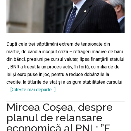
După cele trei săptămâni extrem de tensionate din
martie, de când a început criza – retrageri masive de bani
din bănci, presiuni pe cursul valutar, lipsa finanţării statului
-, BNR a trecut la un proces activ, în forţă, cu miliarde de
lei şi euro puse în joc, pentru a reduce dobânzile la
credite, la titlurile de stat şi a asigura stabilitatea cursului
…
[Citeşte mai departe...]
despreȘoc
total!
Mircea Coșea, despre
Care
este
planul de relansare
jocul
economică al PNL: ”E
pe