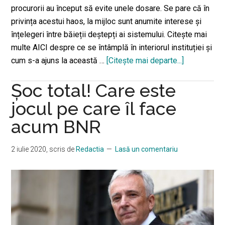
procurorii au început să evite unele dosare. Se pare că în
privința acestui haos, la mijloc sunt anumite interese și
înțelegeri între băieții deștepți ai sistemului. Citește mai
multe AICI despre ce se întâmplă în interiorul instituției și
cum s-a ajuns la această …
[Citeşte mai departe...]
despreA
început
Șoc total! Care este
căderea
DNA-
jocul pe care îl face
ului?
acum BNR
Se
închid
2 iulie 2020
, scris de
Redactia
Lasă un comentariu
marile
dosare
de
fraude
economice