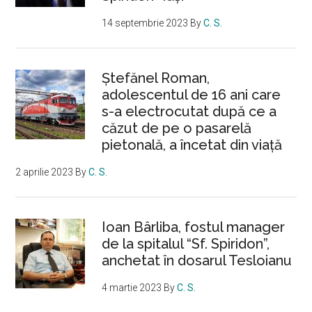
14 septembrie 2023
By
C. S.
Ştefănel Roman,
adolescentul de 16 ani care
s-a electrocutat după ce a
căzut de pe o pasarelă
pietonală, a încetat din viață
2 aprilie 2023
By
C. S.
Ioan Bârliba, fostul manager
de la spitalul “Sf. Spiridon”,
anchetat în dosarul Tesloianu
4 martie 2023
By
C. S.