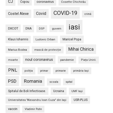
CJ
coronavirus
Copou
Cosette Chichirău
COVID-19
Covid
Costel Alexe
crimă
iasi
DIICOT
DNA
guvern
DSP
Maricel Popa
Klaus Iohannis
Ludovic Orban
Mihai Chirica
Marius Bodea
mască de protecție
noul coronavirus
pandemie
moarte
Piața Unirii.
PNL
poliția
primar
primarie
primăria Iași
PSD
Romania
scoala
spital
Spitalul de Boli Infectioase.
Ucraina
UMF Iași
USR-PLUS
Universitatea "Alexandru Ioan Cuza" din Iaşi
vaccin
Vladimir Putin