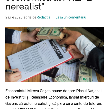
nerealist”
care
îl
face
2 iulie 2020
, scris de
Redactia
Lasă un comentariu
acum
BNR
Economistul Mircea Coșea spune despre Planul Naţional
de Investiţii şi Relansare Economică, lansat miercuri de
Guvern, că este nerealist și că pare ca o carte de telefon,