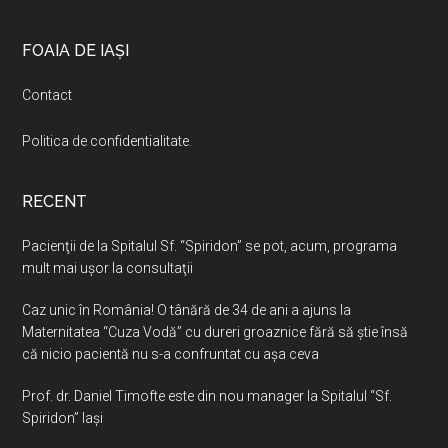
Footer
FOAIA DE IAȘI
Contact
Politica de confidentialitate
.
RECENT
Pacienţii de la Spitalul Sf. “Spiridon” se pot, acum, programa
mult mai uşor la consultaţii
Caz unic în România! O tânără de 34 de ani a ajuns la
Maternitatea “Cuza Vodă” cu dureri groaznice fără să ştie însă
că nicio pacientă nu s-a confruntat cu așa ceva
Prof. dr. Daniel Timofte este din nou manager la Spitalul “Sf.
Spiridon” Iaşi