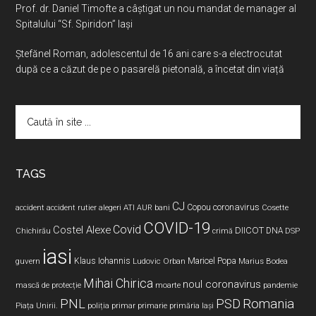
Prof. dr. Daniel Timofte a câștigat un nou mandat de manager al
Spitalului “Sf. Spiridon” Iași
Ştefănel Roman, adolescentul de 16 ani care s-a electrocutat
după ce a căzut de pe o pasarelă pietonală, a încetat din viață
Caută
în
site
...
TAGS
CJ
coronavirus
ATI
Copou
accident
accident rutier
alegeri
AUR
bani
Cosette
COVID-19
Covid
Costel Alexe
DIICOT
DNA
Chichirău
crimă
DSP
iasi
Maricel Popa
guvern
Klaus Iohannis
Ludovic Orban
Marius Bodea
Mihai Chirica
noul coronavirus
pandemie
mască de protecție
moarte
PNL
PSD
Romania
Piața Unirii.
poliția
primar
primarie
primăria Iași