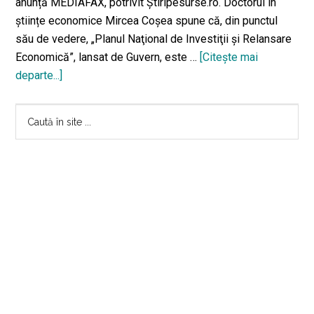
anunță MEDIAFAX, potrivit Știripesurse.ro. Doctorul în
științe economice Mircea Coşea spune că, din punctul
său de vedere, „Planul Naţional de Investiţii şi Relansare
Economică”, lansat de Guvern, este …
[Citeşte mai
departe...]
despreMircea
Coșea,
Bara
despre
Caută
planul
în
principală
de
site
relansare
...
economică
al
PNL:
”E
nerealist”