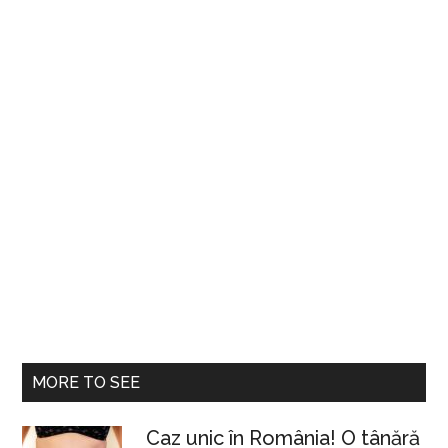
pilo
MORE TO SEE
Caz unic în România! O tânără