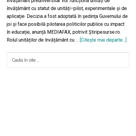
învățământ preuniversitar vor funcționa unități de
învățământ cu statut de unități–pilot, experimentale și de
aplicație. Decizia a fost adoptată în ședința Guvernului de
joi și face posibilă pilotarea politicilor publice cu impact
în educație, anunță MEDIAFAX, potrivit Știripesurse.ro.
Rolul unităților de învățământ cu …
[Citeşte mai departe...]
des
de
Bara
prop
Caută
în
în
principală
învă
site
din
...
toa
Apa
școl
cu
stat
de
unit