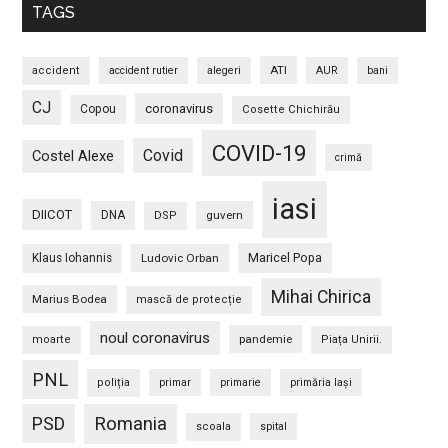
TAGS
ATI
accident
accident rutier
alegeri
AUR
bani
CJ
coronavirus
Copou
Cosette Chichirău
COVID-19
Covid
Costel Alexe
crimă
iasi
DIICOT
DNA
guvern
DSP
Maricel Popa
Klaus Iohannis
Ludovic Orban
Mihai Chirica
Marius Bodea
mască de protecție
noul coronavirus
pandemie
moarte
Piața Unirii.
PNL
poliția
primar
primarie
primăria Iași
PSD
Romania
scoala
spital