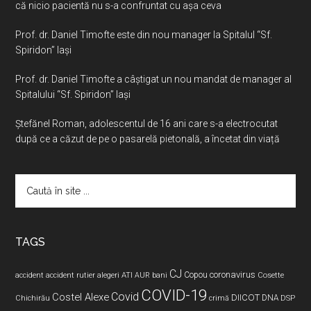
că nicio pacientă nu s-a confruntat cu așa ceva
Prof. dr. Daniel Timofte este din nou manager la Spitalul “Sf.
Spiridon” Iaşi
Prof. dr. Daniel Timofte a câștigat un nou mandat de manager al
Spitalului “Sf. Spiridon” Iași
Ştefănel Roman, adolescentul de 16 ani care s-a electrocutat
după ce a căzut de pe o pasarelă pietonală, a încetat din viață
Caută
în
site
...
TAGS
CJ
coronavirus
ATI
Copou
accident
accident rutier
alegeri
AUR
bani
Cosette
COVID-19
Covid
Costel Alexe
DIICOT
DNA
Chichirău
crimă
DSP