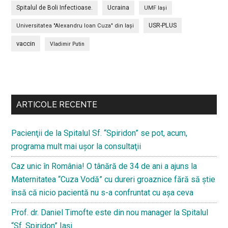
Spitalul de Boli Infectioase.
Ucraina
UMF Iași
USR-PLUS
Universitatea "Alexandru Ioan Cuza" din Iaşi
vaccin
Vladimir Putin
Bară
secundara
ARTICOLE RECENTE
Pacienţii de la Spitalul Sf. “Spiridon” se pot, acum,
programa mult mai uşor la consultaţii
Caz unic în România! O tânără de 34 de ani a ajuns la
Maternitatea “Cuza Vodă” cu dureri groaznice fără să ştie
însă că nicio pacientă nu s-a confruntat cu așa ceva
Prof. dr. Daniel Timofte este din nou manager la Spitalul
“Sf. Spiridon” Iaşi