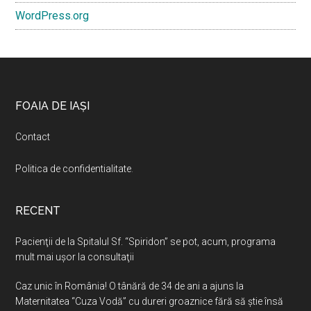
WordPress.org
Footer
FOAIA DE IAȘI
Contact
Politica de confidentialitate
.
RECENT
Pacienţii de la Spitalul Sf. “Spiridon” se pot, acum, programa
mult mai uşor la consultaţii
Caz unic în România! O tânără de 34 de ani a ajuns la
Maternitatea “Cuza Vodă” cu dureri groaznice fără să ştie însă