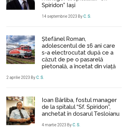
Spiridon” Iași
14 septembrie 2023
By
C. S.
Ştefănel Roman,
adolescentul de 16 ani care
s-a electrocutat după ce a
căzut de pe o pasarelă
pietonală, a încetat din viață
2 aprilie 2023
By
C. S.
Ioan Bârliba, fostul manager
de la spitalul “Sf. Spiridon”,
anchetat în dosarul Tesloianu
4 martie 2023
By
C. S.