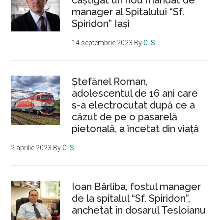
manager al Spitalului “Sf.
Spiridon” Iași
14 septembrie 2023
By
C. S.
Ştefănel Roman,
adolescentul de 16 ani care
s-a electrocutat după ce a
căzut de pe o pasarelă
pietonală, a încetat din viață
2 aprilie 2023
By
C. S.
Ioan Bârliba, fostul manager
de la spitalul “Sf. Spiridon”,
anchetat în dosarul Tesloianu