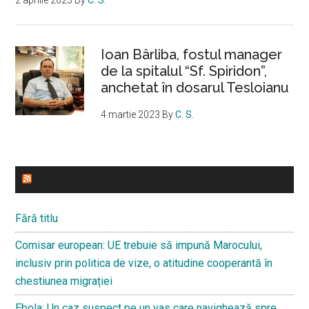
Ioan Bârliba, fostul manager
de la spitalul “Sf. Spiridon”,
anchetat în dosarul Tesloianu
4 martie 2023
By
C. S.
ULTIMELE STIRI
Fără titlu
Comisar european: UE trebuie să impună Marocului,
inclusiv prin politica de vize, o atitudine cooperantă în
chestiunea migrației
Ebola: Un caz suspect pe un vas care navighează spre