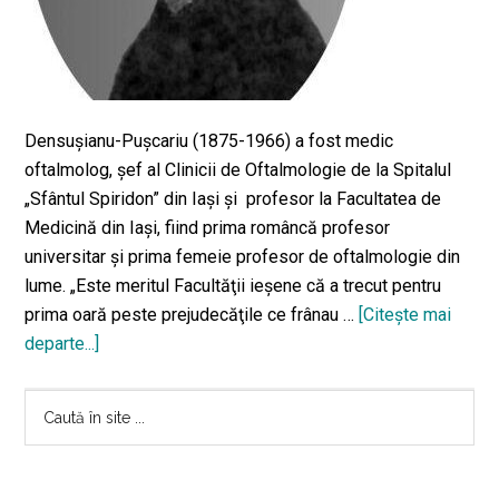
Densușianu-Pușcariu (1875-1966) a fost medic
oftalmolog, șef al Clinicii de Oftalmologie de la Spitalul
„Sfântul Spiridon” din Iași și profesor la Facultatea de
Medicină din Iași, fiind prima româncă profesor
universitar și prima femeie profesor de oftalmologie din
lume. „Este meritul Facultăţii ieşene că a trecut pentru
prima oară peste prejudecăţile ce frânau …
[Citeşte mai
departe...]
despreIeșeanca
Elena
Bara
Densușianu-
Caută
Pușcariu
în
principală
–
site
prima
...