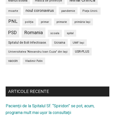
Marius Bodea
mască de protecție
noul coronavirus
pandemie
moarte
Piața Unirii.
PNL
poliția
primar
primarie
primăria Iași
PSD
Romania
scoala
spital
Spitalul de Boli Infectioase.
Ucraina
UMF Iași
USR-PLUS
Universitatea "Alexandru Ioan Cuza" din Iaşi
vaccin
Vladimir Putin
Bară
secundara
ARTICOLE RECENTE
Pacienţii de la Spitalul Sf. “Spiridon” se pot, acum,
programa mult mai uşor la consultaţii