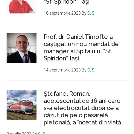
“Sf. Spiridon” Iaşi
18 septembrie 2023
By
C. S.
Prof. dr. Daniel Timofte a
câștigat un nou mandat de
manager al Spitalului “Sf.
Spiridon” Iași
14 septembrie 2023
By
C. S.
Ştefănel Roman,
adolescentul de 16 ani care
s-a electrocutat după ce a
căzut de pe o pasarelă
pietonală, a încetat din viață
2 aprilie 2023
By
C. S.