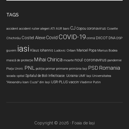
site
...
TAGS
CJ
coronavirus
ATI
Copou
accident
accident rutier
alegeri
AUR
bani
Cosette
COVID-19
Covid
Costel Alexe
DIICOT
DNA
Chichirău
crimă
DSP
iasi
Maricel Popa
guvern
Klaus Iohannis
Ludovic Orban
Marius Bodea
Mihai Chirica
noul coronavirus
pandemie
mască de protecție
moarte
PNL
PSD
Romania
Piața Unirii.
poliția
primar
primarie
primăria Iași
Spitalul de Boli Infectioase.
Ucraina
scoala
spital
UMF Iași
Universitatea
USR-PLUS
vaccin
"Alexandru Ioan Cuza" din Iaşi
Vladimir Putin
Copyright © 2026 · Foaia de Iași