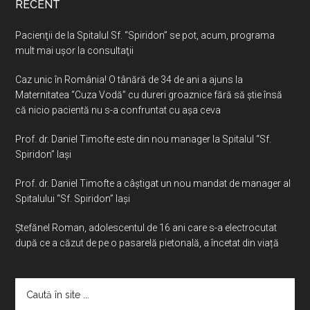
RECENT
Pacienţii de la Spitalul Sf. “Spiridon” se pot, acum, programa
mult mai uşor la consultaţii
Caz unic în România! O tânără de 34 de ani a ajuns la
Maternitatea “Cuza Vodă” cu dureri groaznice fără să ştie însă
că nicio pacientă nu s-a confruntat cu așa ceva
Prof. dr. Daniel Timofte este din nou manager la Spitalul “Sf.
Spiridon” Iaşi
Prof. dr. Daniel Timofte a câștigat un nou mandat de manager al
Spitalului “Sf. Spiridon” Iași
Ştefănel Roman, adolescentul de 16 ani care s-a electrocutat
după ce a căzut de pe o pasarelă pietonală, a încetat din viață
Caută
în