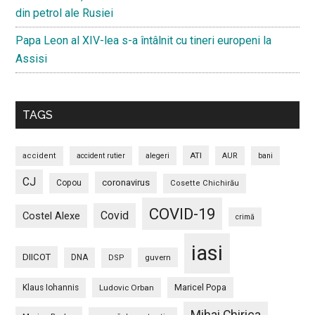
din petrol ale Rusiei
Papa Leon al XIV-lea s-a întâlnit cu tineri europeni la
Assisi
TAGS
ATI
accident
accident rutier
alegeri
AUR
bani
CJ
coronavirus
Copou
Cosette Chichirău
COVID-19
Covid
Costel Alexe
crimă
iasi
DIICOT
DNA
guvern
DSP
Maricel Popa
Klaus Iohannis
Ludovic Orban
Mihai Chirica