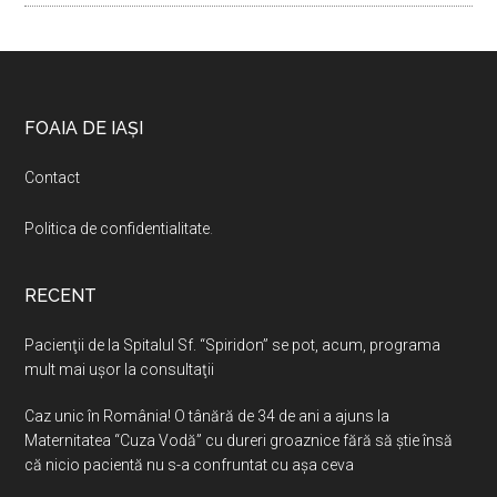
Footer
FOAIA DE IAȘI
Contact
Politica de confidentialitate
.
RECENT
Pacienţii de la Spitalul Sf. “Spiridon” se pot, acum, programa
mult mai uşor la consultaţii
Caz unic în România! O tânără de 34 de ani a ajuns la
Maternitatea “Cuza Vodă” cu dureri groaznice fără să ştie însă
că nicio pacientă nu s-a confruntat cu așa ceva