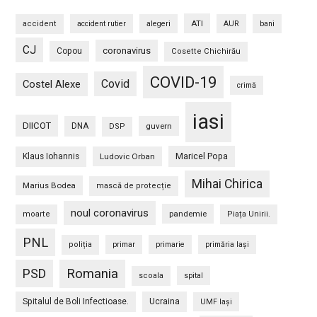
ATI
accident
accident rutier
alegeri
AUR
bani
CJ
coronavirus
Copou
Cosette Chichirău
COVID-19
Covid
Costel Alexe
crimă
iasi
DIICOT
DNA
guvern
DSP
Maricel Popa
Klaus Iohannis
Ludovic Orban
Mihai Chirica
Marius Bodea
mască de protecție
noul coronavirus
pandemie
moarte
Piața Unirii.
PNL
poliția
primar
primarie
primăria Iași
PSD
Romania
scoala
spital
Spitalul de Boli Infectioase.
Ucraina
UMF Iași