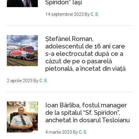
Spiridon” Iași
14 septembrie 2023
By
C. S.
Ştefănel Roman,
adolescentul de 16 ani care
s-a electrocutat după ce a
căzut de pe o pasarelă
pietonală, a încetat din viață
2 aprilie 2023
By
C. S.
Ioan Bârliba, fostul manager
de la spitalul “Sf. Spiridon”,
anchetat în dosarul Tesloianu
4 martie 2023
By
C. S.