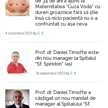
de 34 de ani a ajuns la
Maternitatea “Cuza Vodă” cu
dureri groaznice fără să ştie
însă că nicio pacientă nu s-a
confruntat cu așa ceva
4 octombrie 2023
By
C. S.
Prof. dr. Daniel Timofte este
din nou manager la Spitalul
“Sf. Spiridon” Iaşi
18 septembrie 2023
By
C. S.
Prof. dr. Daniel Timofte a
câștigat un nou mandat de
manager al Spitalului “Sf.