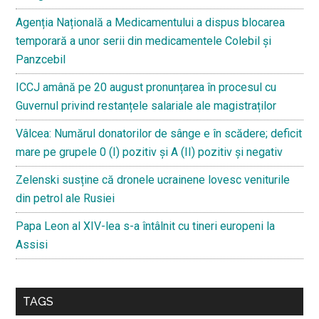
Agenția Națională a Medicamentului a dispus blocarea
temporară a unor serii din medicamentele Colebil și
Panzcebil
ICCJ amână pe 20 august pronunțarea în procesul cu
Guvernul privind restanțele salariale ale magistraților
Vâlcea: Numărul donatorilor de sânge e în scădere; deficit
mare pe grupele 0 (I) pozitiv și A (II) pozitiv și negativ
Zelenski susține că dronele ucrainene lovesc veniturile
din petrol ale Rusiei
Papa Leon al XIV-lea s-a întâlnit cu tineri europeni la
Assisi
TAGS