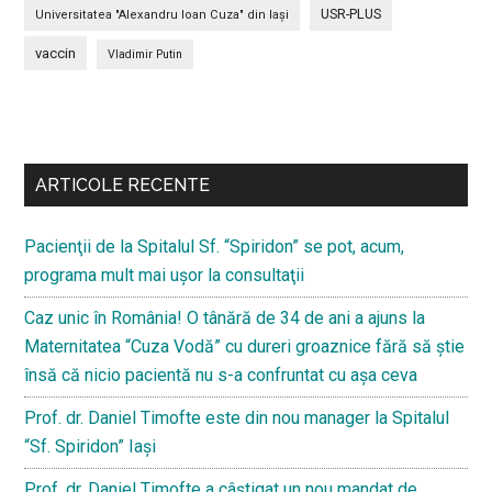
USR-PLUS
Universitatea "Alexandru Ioan Cuza" din Iaşi
vaccin
Vladimir Putin
Bară
secundara
ARTICOLE RECENTE
Pacienţii de la Spitalul Sf. “Spiridon” se pot, acum,
programa mult mai uşor la consultaţii
Caz unic în România! O tânără de 34 de ani a ajuns la
Maternitatea “Cuza Vodă” cu dureri groaznice fără să ştie
însă că nicio pacientă nu s-a confruntat cu așa ceva
Prof. dr. Daniel Timofte este din nou manager la Spitalul
“Sf. Spiridon” Iaşi
Prof. dr. Daniel Timofte a câștigat un nou mandat de