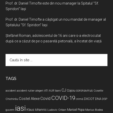
Prof. dr. Daniel Timofte este din nou manager la Spitalul “Sf.
Spiridon” Iaşi
Prof. dr. Daniel Timofte a câștigat un nou mandat de manager al
Spitalului “Sf. Spiridon” Iași
Ştefănel Roman, adolescentul de 16 ani care s-a electrocutat
după ce a căzut de pe o pasarelă pietonală, a încetat din viață
Caută
în
site
...
TAGS
CJ
coronavirus
ATI
Copou
accident
accident rutier
alegeri
AUR
bani
Cosette
COVID-19
Covid
Costel Alexe
DIICOT
DNA
Chichirău
crimă
DSP
iasi
Maricel Popa
guvern
Klaus Iohannis
Ludovic Orban
Marius Bodea