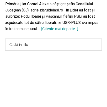
Primăriei, iar Costel Alexe a câştigat şefia Consiliului
Judeţean (CJ), scrie ziaruldeiasi.ro În judeţ au fost şi
surprize: Podu Iloaiei şi Paşcaniul, fiefuri PSD, au fost
adjudecate tot de către liberali, iar USR-PLUS s-a impus
în trei comune, unul …
[Citeşte mai departe...]
despreUltimele
rezultate
Bara
la
Caută
Primărie:
în
principală
Chirica
site
–
...
42%,
Chichirău
–
30%,
Gavrilă
–
13%