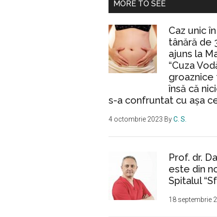
MORE TO SEE
Caz unic î
tânără de 
ajuns la M
“Cuza Vodă
groaznice 
însă că nic
s-a confruntat cu așa c
4 octombrie 2023
By
C. S.
Prof. dr. D
este din n
Spitalul “Sf
18 septembrie 