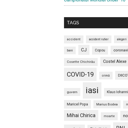
TAGS
accident
accident rutier
alegeri
CJ
coronavi
Copou
bani
Costel Alexe
Cosette Chichirău
COVID-19
DIICO
crimă
iasi
guvern
Klaus Iohann
Maricel Popa
Marius Bodea
m
Mihai Chirica
no
moarte
PNL