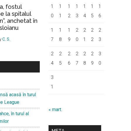
a, fostul
1
1
1
1
1
1
1
 la spitalul
0
1
2
3
4
5
6
on”, anchetat în
sloianu
1
1
1
2
2
2
2
7
8
9
0
1
2
3
y
C. S.
2
2
2
2
2
2
3
4
5
6
7
8
9
0
3
1
nsă acasă în turul
nce League
« mart.
hce, în turul al
nilor
META