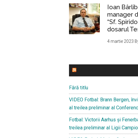
Ioan Bârlib
manager de
“Sf. Spirid
dosarul Te
4 martie 2023
B
ULTIMELE STIRI
Fără titlu
VIDEO Fotbal: Brann Bergen, învi
al treilea preliminar al Confere
Fotbal: Victorii Aarhus și Fenerba
treilea preliminar al Ligii Campio