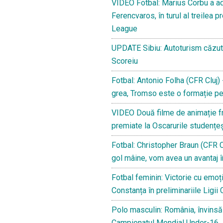
VIDEO Fotbal: Marius Corbu a adu
Ferencvaros, în turul al treilea p
League
UPDATE Sibiu: Autoturism căzut în
Scoreiu
Fotbal: Antonio Folha (CFR Cluj) -
grea, Tromso este o formație pe
VIDEO Două filme de animație fr
premiate la Oscarurile studențeș
Fotbal: Christopher Braun (CFR C
gol mâine, vom avea un avantaj î
Fotbal feminin: Victorie cu emoți
Constanța în preliminariile Ligii
Polo masculin: România, învinsă 
Campionatul Mondial Under-16