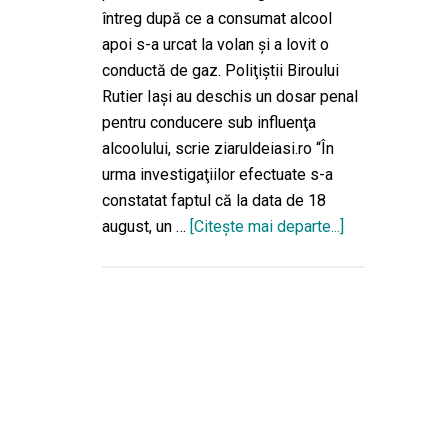
întreg după ce a consumat alcool
apoi s-a urcat la volan şi a lovit o
conductă de gaz. Poliţiştii Biroului
Rutier Iaşi au deschis un dosar penal
pentru conducere sub influenţa
alcoolului, scrie ziaruldeiasi.ro “În
urma investigaţiilor efectuate s-a
constatat faptul că la data de 18
august, un …
[Citeşte mai departe...]
despreUn
pensionar
putea
provoca
o
tragedie
din
cauza
alcoolului