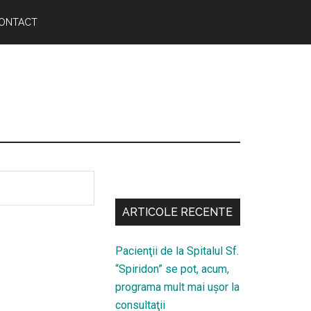
ONTACT
Bară
secundara
ARTICOLE RECENTE
Pacienţii de la Spitalul Sf.
“Spiridon” se pot, acum,
programa mult mai uşor la
consultaţii