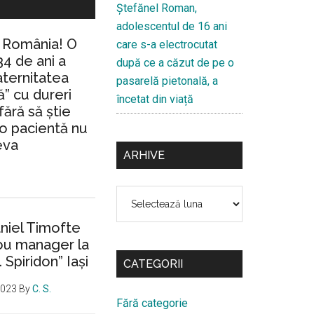
Ştefănel Roman,
adolescentul de 16 ani
n România! O
care s-a electrocutat
34 de ani a
după ce a căzut de pe o
aternitatea
pasarelă pietonală, a
” cu dureri
încetat din viață
fără să ştie
io pacientă nu
eva
ARHIVE
Arhive
aniel Timofte
ou manager la
. Spiridon” Iaşi
CATEGORII
2023
By
C. S.
Fără categorie