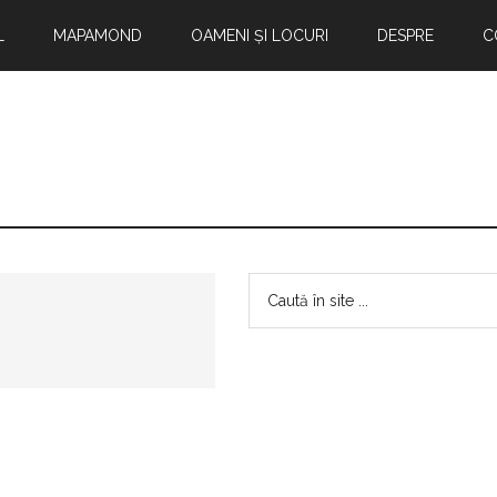
L
MAPAMOND
OAMENI ȘI LOCURI
DESPRE
C
Bara
Caută
în
principală
site
...