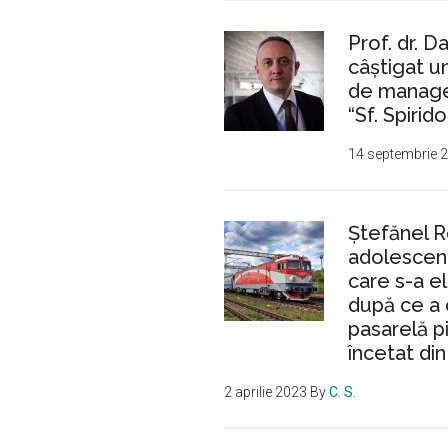
Prof. dr. D
câștigat 
de manager
“Sf. Spirido
14 septembrie 
Ştefănel 
adolescent
care s-a e
după ce a 
pasarelă p
încetat din
2 aprilie 2023
By
C. S.