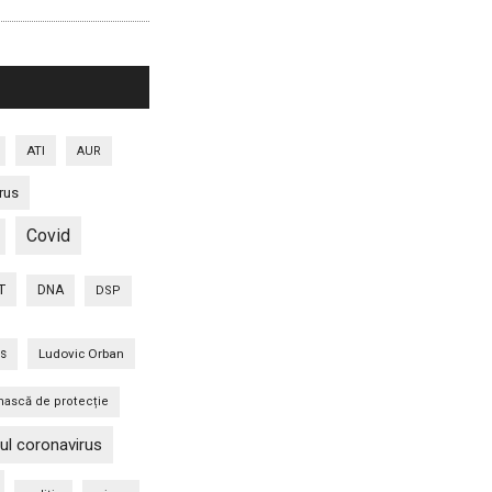
ATI
AUR
rus
Covid
T
DNA
DSP
is
Ludovic Orban
ască de protecție
ul coronavirus