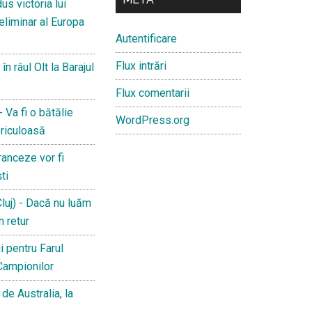
s victoria lui
reliminar al Europa
Autentificare
Flux intrări
 râul Olt la Barajul
Flux comentarii
 Va fi o bătălie
WordPress.org
riculoasă
anceze vor fi
ti
luj) - Dacă nu luăm
n retur
i pentru Farul
 Campionilor
de Australia, la