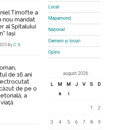
Local
aniel Timofte a
Mapamond
un nou mandat
 al Spitalului
Național
n” Iași
Oameni și locuri
2023
By
C. S.
Opinii
Roman,
august 2026
ul de 16 ani
lectrocutat
L
M
M
J
V
S
D
căzut de pe o
a
i
ietonală, a
 viață
1
2
3
4
5
6
7
8
9