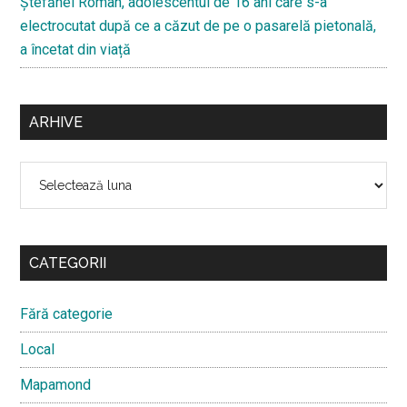
Ştefănel Roman, adolescentul de 16 ani care s-a
electrocutat după ce a căzut de pe o pasarelă pietonală,
a încetat din viață
ARHIVE
Arhive
CATEGORII
Fără categorie
Local
Mapamond