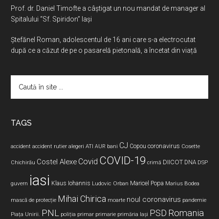
Prof. dr. Daniel Timofte a câștigat un nou mandat de manager al
Spitalului “Sf. Spiridon” Iași
Ştefănel Roman, adolescentul de 16 ani care s-a electrocutat
după ce a căzut de pe o pasarelă pietonală, a încetat din viață
Caută
în
site
...
TAGS
CJ
coronavirus
ATI
Copou
accident
accident rutier
alegeri
AUR
bani
Cosette
COVID-19
Covid
Costel Alexe
DIICOT
DNA
Chichirău
crimă
DSP
iasi
Maricel Popa
guvern
Klaus Iohannis
Ludovic Orban
Marius Bodea
Mihai Chirica
noul coronavirus
pandemie
mască de protecție
moarte
PNL
PSD
Romania
Piața Unirii.
poliția
primar
primarie
primăria Iași