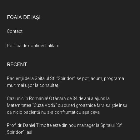
Footer
FOAIA DE IAȘI
Contact
Politica de confidentialitate
.
RECENT
Pacienţii de la Spitalul Sf. “Spiridon” se pot, acum, programa
mult mai uşor la consultaţii
Caz unic în România! O tânără de 34 de ani a ajuns la
Maternitatea “Cuza Vodă” cu dureri groaznice fără să ştie însă
că nicio pacientă nu s-a confruntat cu așa ceva
Prof. dr. Daniel Timofte este din nou manager la Spitalul “Sf.
Spiridon” Iaşi