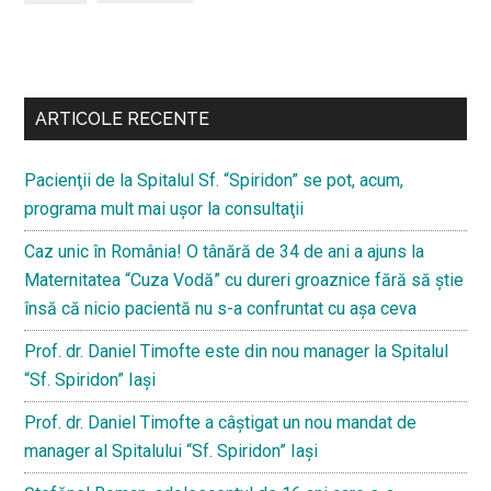
Bară
secundara
ARTICOLE RECENTE
Pacienţii de la Spitalul Sf. “Spiridon” se pot, acum,
programa mult mai uşor la consultaţii
Caz unic în România! O tânără de 34 de ani a ajuns la
Maternitatea “Cuza Vodă” cu dureri groaznice fără să ştie
însă că nicio pacientă nu s-a confruntat cu așa ceva
Prof. dr. Daniel Timofte este din nou manager la Spitalul
“Sf. Spiridon” Iaşi
Prof. dr. Daniel Timofte a câștigat un nou mandat de
manager al Spitalului “Sf. Spiridon” Iași