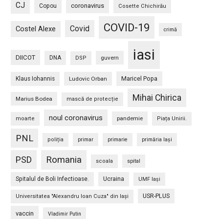
CJ
coronavirus
Copou
Cosette Chichirău
COVID-19
Covid
Costel Alexe
crimă
iasi
DIICOT
DNA
guvern
DSP
Maricel Popa
Klaus Iohannis
Ludovic Orban
Mihai Chirica
Marius Bodea
mască de protecție
noul coronavirus
pandemie
moarte
Piața Unirii.
PNL
poliția
primar
primarie
primăria Iași
PSD
Romania
scoala
spital
Spitalul de Boli Infectioase.
Ucraina
UMF Iași
USR-PLUS
Universitatea "Alexandru Ioan Cuza" din Iaşi
vaccin
Vladimir Putin