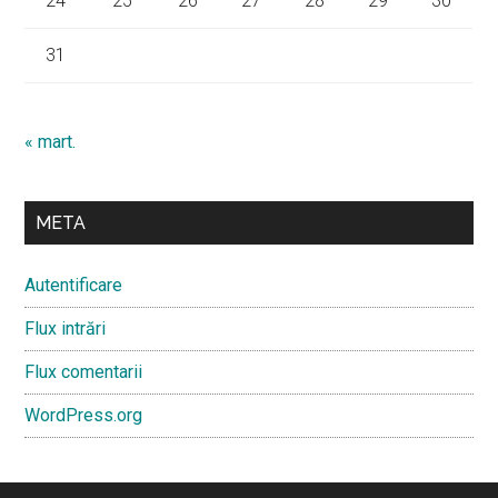
24
25
26
27
28
29
30
31
« mart.
META
Autentificare
Flux intrări
Flux comentarii
WordPress.org