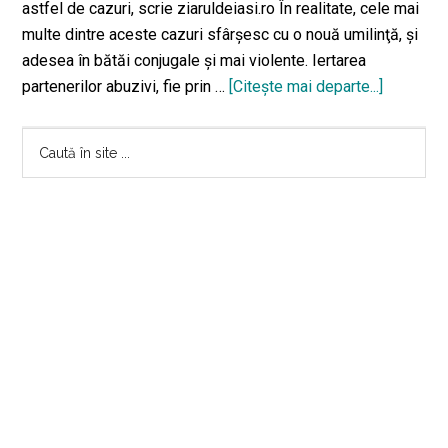
astfel de cazuri, scrie ziaruldeiasi.ro În realitate, cele mai
multe dintre aceste cazuri sfârşesc cu o nouă umilinţă, şi
adesea în bătăi conjugale şi mai violente. Iertarea
partenerilor abuzivi, fie prin …
[Citeşte mai departe...]
despreIa
din
Bara
patul
Caută
conjugal:
în
principală
poveste
site
cumplită
...
a
Geaninei
de
la
Iași