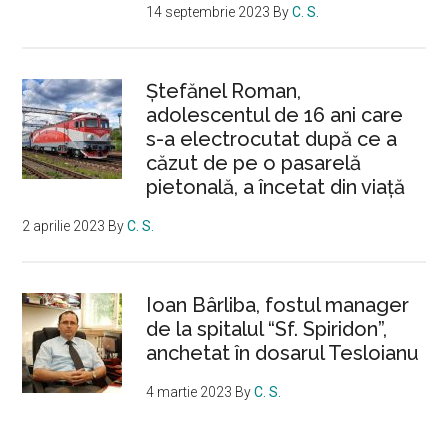
14 septembrie 2023
By
C. S.
Ştefănel Roman,
adolescentul de 16 ani care
s-a electrocutat după ce a
căzut de pe o pasarelă
pietonală, a încetat din viață
2 aprilie 2023
By
C. S.
Ioan Bârliba, fostul manager
de la spitalul “Sf. Spiridon”,
anchetat în dosarul Tesloianu
4 martie 2023
By
C. S.