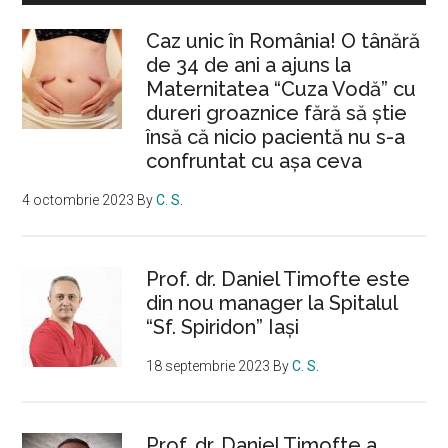
Caz unic în România! O tânără
de 34 de ani a ajuns la
Maternitatea “Cuza Vodă” cu
dureri groaznice fără să ştie
însă că nicio pacientă nu s-a
confruntat cu așa ceva
4 octombrie 2023
By
C. S.
Prof. dr. Daniel Timofte este
din nou manager la Spitalul
“Sf. Spiridon” Iaşi
18 septembrie 2023
By
C. S.
Prof. dr. Daniel Timofte a