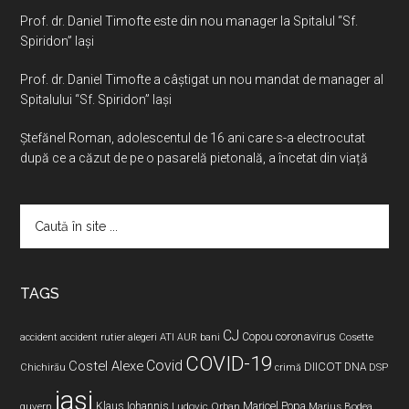
Prof. dr. Daniel Timofte este din nou manager la Spitalul “Sf.
Spiridon” Iaşi
Prof. dr. Daniel Timofte a câștigat un nou mandat de manager al
Spitalului “Sf. Spiridon” Iași
Ştefănel Roman, adolescentul de 16 ani care s-a electrocutat
după ce a căzut de pe o pasarelă pietonală, a încetat din viață
Caută
în
site
...
TAGS
CJ
coronavirus
ATI
Copou
accident
accident rutier
alegeri
AUR
bani
Cosette
COVID-19
Covid
Costel Alexe
DIICOT
DNA
Chichirău
crimă
DSP
iasi
Maricel Popa
guvern
Klaus Iohannis
Ludovic Orban
Marius Bodea