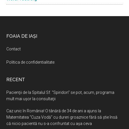
Footer
FOAIA DE IAȘI
Contact
Politica de confidentialitate
.
RECENT
Pacienţii de la Spitalul Sf. “Spiridon” se pot, acum, programa
mult mai uşor la consultaţii
Caz unic în România! O tânără de 34 de ani a ajuns la
Maternitatea “Cuza Vodă” cu dureri groaznice fără să ştie însă
că nicio pacientă nu s-a confruntat cu așa ceva