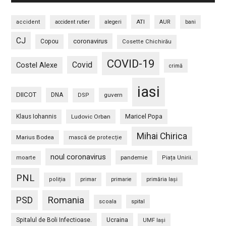
ATI
accident
accident rutier
alegeri
AUR
bani
CJ
coronavirus
Copou
Cosette Chichirău
COVID-19
Covid
Costel Alexe
crimă
iasi
DIICOT
DNA
guvern
DSP
Maricel Popa
Klaus Iohannis
Ludovic Orban
Mihai Chirica
Marius Bodea
mască de protecție
noul coronavirus
pandemie
moarte
Piața Unirii.
PNL
poliția
primar
primarie
primăria Iași
PSD
Romania
scoala
spital
Spitalul de Boli Infectioase.
Ucraina
UMF Iași