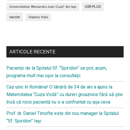
USR-PLUS
Universitatea "Alexandru Ioan Cuza" din Iaşi
vaccin
Vladimir Putin
Bară
secundara
ARTICOLE RECENTE
Pacienţii de la Spitalul Sf. “Spiridon” se pot, acum,
programa mult mai uşor la consultaţii
Caz unic în România! O tânără de 34 de ani a ajuns la
Maternitatea “Cuza Vodă” cu dureri groaznice fără să ştie
însă că nicio pacientă nu s-a confruntat cu așa ceva
Prof. dr. Daniel Timofte este din nou manager la Spitalul
“Sf. Spiridon” Iaşi