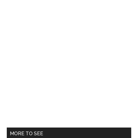
revenit
la
statutul
de
moschee
MORE TO SEE