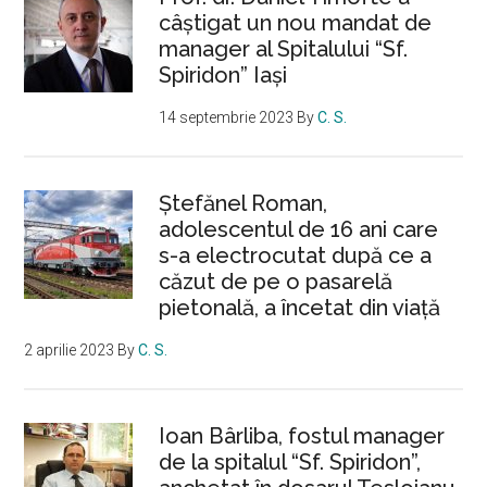
câștigat un nou mandat de
manager al Spitalului “Sf.
Spiridon” Iași
14 septembrie 2023
By
C. S.
Ştefănel Roman,
adolescentul de 16 ani care
s-a electrocutat după ce a
căzut de pe o pasarelă
pietonală, a încetat din viață
2 aprilie 2023
By
C. S.
Ioan Bârliba, fostul manager
de la spitalul “Sf. Spiridon”,