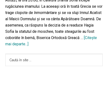
Astăzi, la ora 20.00, în Catedra Sfânta Sofia începe
rugăciunea imamului. La aceeaşi oră în toată Grecia se vor
trage clopote de înmormântare și se va sluji Imnul Acatist
al Maicii Domnului și se va cânta Apărătoare Doamnă. De
asemenea, ca răspuns la decizia de a readuce Hagia
Sofia la statutul de moschee, toate steagurile au fost
coborâte în bernă, Biserica Ortodoxă Greacă …
[Citeşte
mai departe...]
despreZi
neagră
Bara
pentru
Caută
Biserica
în
principală
Ortodoxă
site
Greacă,
...
după
ce
Hagia
Sofia
a