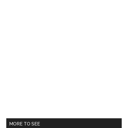
specific
pentru
alte
90
de
zile
MORE TO SEE