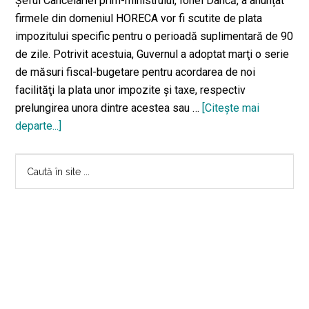
Șeful Cancelariei prim-ministrului, Ionel Dancă, a anunțat
firmele din domeniul HORECA vor fi scutite de plata
impozitului specific pentru o perioadă suplimentară de 90
de zile. Potrivit acestuia, Guvernul a adoptat marţi o serie
de măsuri fiscal-bugetare pentru acordarea de noi
facilităţi la plata unor impozite şi taxe, respectiv
prelungirea unora dintre acestea sau …
[Citeşte mai
departe...]
despreAnunț
de
Bara
la
Caută
Guvern:
în
principală
Firmele
site
din
...
domeniul
HORECA,
scutite
de
impozitul