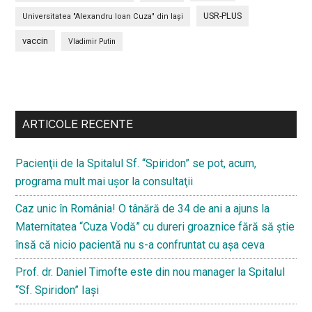
USR-PLUS
Universitatea "Alexandru Ioan Cuza" din Iaşi
vaccin
Vladimir Putin
Bară
secundara
ARTICOLE RECENTE
Pacienţii de la Spitalul Sf. “Spiridon” se pot, acum,
programa mult mai uşor la consultaţii
Caz unic în România! O tânără de 34 de ani a ajuns la
Maternitatea “Cuza Vodă” cu dureri groaznice fără să ştie
însă că nicio pacientă nu s-a confruntat cu așa ceva
Prof. dr. Daniel Timofte este din nou manager la Spitalul
“Sf. Spiridon” Iaşi