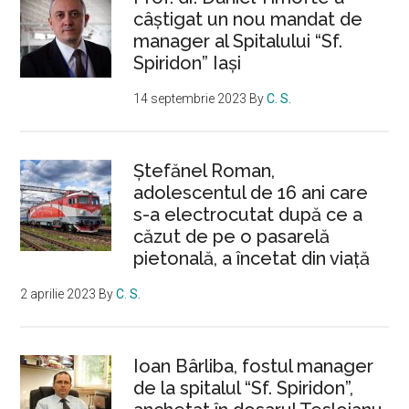
câștigat un nou mandat de
manager al Spitalului “Sf.
Spiridon” Iași
14 septembrie 2023
By
C. S.
Ştefănel Roman,
adolescentul de 16 ani care
s-a electrocutat după ce a
căzut de pe o pasarelă
pietonală, a încetat din viață
2 aprilie 2023
By
C. S.
Ioan Bârliba, fostul manager
de la spitalul “Sf. Spiridon”,