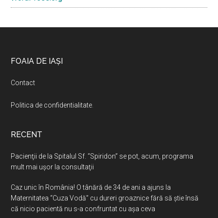
Footer
FOAIA DE IAȘI
Contact
Politica de confidentialitate
.
RECENT
Pacienţii de la Spitalul Sf. “Spiridon” se pot, acum, programa
mult mai uşor la consultaţii
Caz unic în România! O tânără de 34 de ani a ajuns la
Maternitatea “Cuza Vodă” cu dureri groaznice fără să ştie însă
că nicio pacientă nu s-a confruntat cu așa ceva