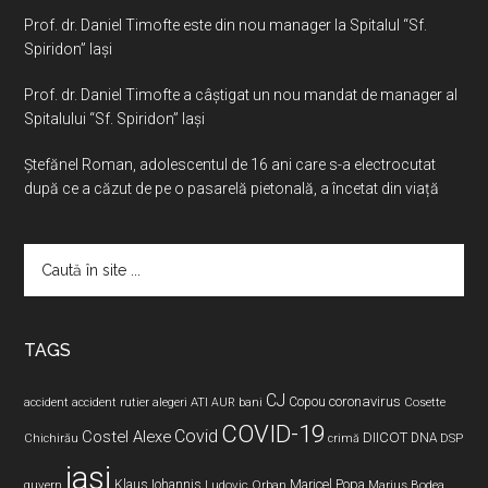
Prof. dr. Daniel Timofte este din nou manager la Spitalul “Sf.
Spiridon” Iaşi
Prof. dr. Daniel Timofte a câștigat un nou mandat de manager al
Spitalului “Sf. Spiridon” Iași
Ştefănel Roman, adolescentul de 16 ani care s-a electrocutat
după ce a căzut de pe o pasarelă pietonală, a încetat din viață
Caută
în
site
...
TAGS
CJ
coronavirus
ATI
Copou
accident
accident rutier
alegeri
AUR
bani
Cosette
COVID-19
Covid
Costel Alexe
DIICOT
DNA
Chichirău
crimă
DSP
iasi
Maricel Popa
guvern
Klaus Iohannis
Ludovic Orban
Marius Bodea