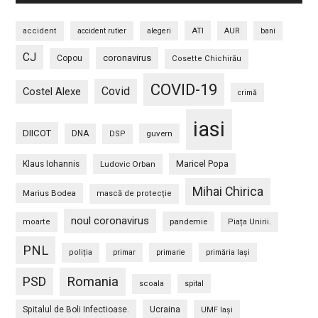
ATI
accident
accident rutier
alegeri
AUR
bani
CJ
coronavirus
Copou
Cosette Chichirău
COVID-19
Covid
Costel Alexe
crimă
iasi
DIICOT
DNA
guvern
DSP
Maricel Popa
Klaus Iohannis
Ludovic Orban
Mihai Chirica
Marius Bodea
mască de protecție
noul coronavirus
pandemie
moarte
Piața Unirii.
PNL
poliția
primar
primarie
primăria Iași
PSD
Romania
scoala
spital
Spitalul de Boli Infectioase.
Ucraina
UMF Iași