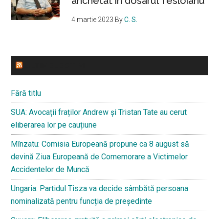
anchetat în dosarul Tesloianu
4 martie 2023
By
C. S.
ULTIMELE STIRI
Fără titlu
SUA: Avocații fraților Andrew și Tristan Tate au cerut
eliberarea lor pe cauțiune
Mînzatu: Comisia Europeană propune ca 8 august să
devină Ziua Europeană de Comemorare a Victimelor
Accidentelor de Muncă
Ungaria: Partidul Tisza va decide sâmbătă persoana
nominalizată pentru funcția de președinte