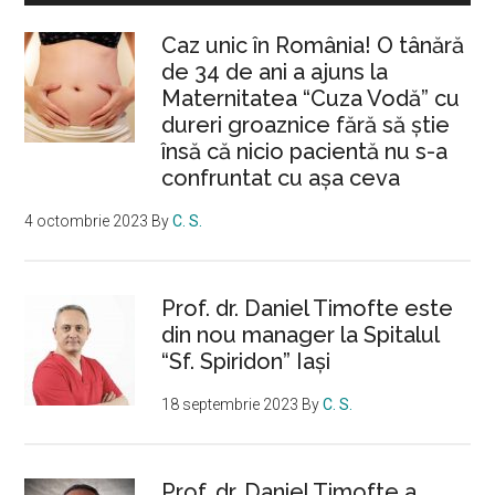
Caz unic în România! O tânără
de 34 de ani a ajuns la
Maternitatea “Cuza Vodă” cu
dureri groaznice fără să ştie
însă că nicio pacientă nu s-a
confruntat cu așa ceva
4 octombrie 2023
By
C. S.
Prof. dr. Daniel Timofte este
din nou manager la Spitalul
“Sf. Spiridon” Iaşi
18 septembrie 2023
By
C. S.
Prof. dr. Daniel Timofte a