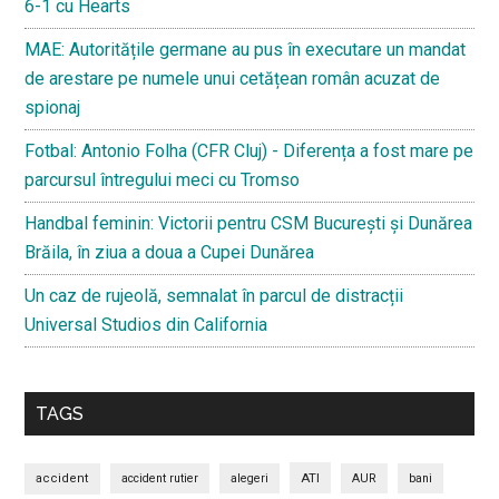
6-1 cu Hearts
MAE: Autoritățile germane au pus în executare un mandat
de arestare pe numele unui cetățean român acuzat de
spionaj
Fotbal: Antonio Folha (CFR Cluj) - Diferența a fost mare pe
parcursul întregului meci cu Tromso
Handbal feminin: Victorii pentru CSM București și Dunărea
Brăila, în ziua a doua a Cupei Dunărea
Un caz de rujeolă, semnalat în parcul de distracții
Universal Studios din California
TAGS
ATI
accident
accident rutier
alegeri
AUR
bani