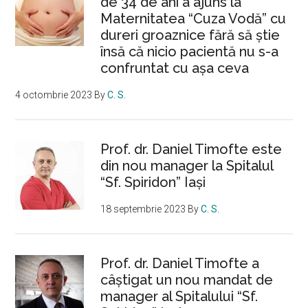
de 34 de ani a ajuns la
Maternitatea “Cuza Vodă” cu
dureri groaznice fără să ştie
însă că nicio pacientă nu s-a
confruntat cu așa ceva
4 octombrie 2023
By
C. S.
Prof. dr. Daniel Timofte este
din nou manager la Spitalul
“Sf. Spiridon” Iaşi
18 septembrie 2023
By
C. S.
Prof. dr. Daniel Timofte a
câștigat un nou mandat de
manager al Spitalului “Sf.