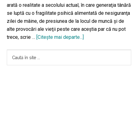
arată o realitate a secolului actual, în care generaţia tânără
se luptă cu o fragilitate psihică alimentată de nesiguranţa
zilei de mâine, de presiunea de la locul de muncă şi de
alte provocări ale vieţii peste care aceştia par că nu pot
trece, scrie …
[Citeşte mai departe...]
despreSuicidul
de
Bara
la
Caută
Blue
în
principală
Air,
site
analizat
...
de
un
psihiatru.
Cele
două
săptămâni
decisive