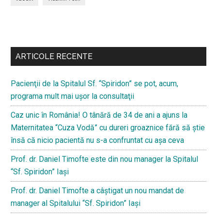
Bară
secundara
ARTICOLE RECENTE
Pacienţii de la Spitalul Sf. “Spiridon” se pot, acum,
programa mult mai uşor la consultaţii
Caz unic în România! O tânără de 34 de ani a ajuns la
Maternitatea “Cuza Vodă” cu dureri groaznice fără să ştie
însă că nicio pacientă nu s-a confruntat cu așa ceva
Prof. dr. Daniel Timofte este din nou manager la Spitalul
“Sf. Spiridon” Iaşi
Prof. dr. Daniel Timofte a câștigat un nou mandat de
manager al Spitalului “Sf. Spiridon” Iași