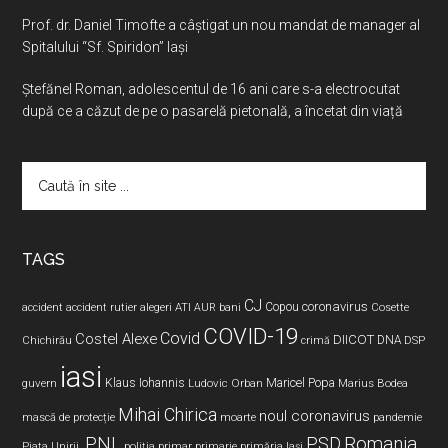
Prof. dr. Daniel Timofte a câștigat un nou mandat de manager al
Spitalului “Sf. Spiridon” Iași
Ştefănel Roman, adolescentul de 16 ani care s-a electrocutat
după ce a căzut de pe o pasarelă pietonală, a încetat din viață
Caută
în
site
...
TAGS
CJ
coronavirus
ATI
Copou
accident
accident rutier
alegeri
AUR
bani
Cosette
COVID-19
Covid
Costel Alexe
DIICOT
DNA
Chichirău
crimă
DSP
iasi
Maricel Popa
guvern
Klaus Iohannis
Ludovic Orban
Marius Bodea
Mihai Chirica
noul coronavirus
pandemie
mască de protecție
moarte
PNL
PSD
Romania
Piața Unirii.
poliția
primar
primarie
primăria Iași