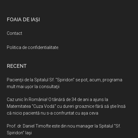
Footer
FOAIA DE IAȘI
Contact
Politica de confidentialitate
.
RECENT
Pacienţii de la Spitalul Sf. “Spiridon” se pot, acum, programa
mult mai uşor la consultaţii
Caz unic în România! O tânără de 34 de ani a ajuns la
Maternitatea “Cuza Vodă” cu dureri groaznice fără să ştie însă
că nicio pacientă nu s-a confruntat cu așa ceva
Prof. dr. Daniel Timofte este din nou manager la Spitalul “Sf.
Spiridon” Iaşi