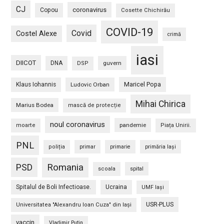
CJ
coronavirus
Copou
Cosette Chichirău
COVID-19
Covid
Costel Alexe
crimă
iasi
DIICOT
DNA
guvern
DSP
Maricel Popa
Klaus Iohannis
Ludovic Orban
Mihai Chirica
Marius Bodea
mască de protecție
noul coronavirus
pandemie
moarte
Piața Unirii.
PNL
poliția
primar
primarie
primăria Iași
PSD
Romania
scoala
spital
Spitalul de Boli Infectioase.
Ucraina
UMF Iași
USR-PLUS
Universitatea "Alexandru Ioan Cuza" din Iaşi
vaccin
Vladimir Putin