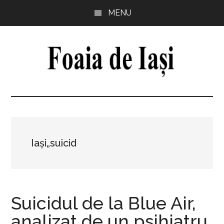
Skip
Skip
Skip
Skip
MENU
to
to
to
to
main
primary
secondary
footer
content
sidebar
sidebar
Foaia
pentru
minte,
de
inimă
și
Iași
comunitate
Iași„suicid
Suicidul de la Blue Air,
analizat de un psihiatru.