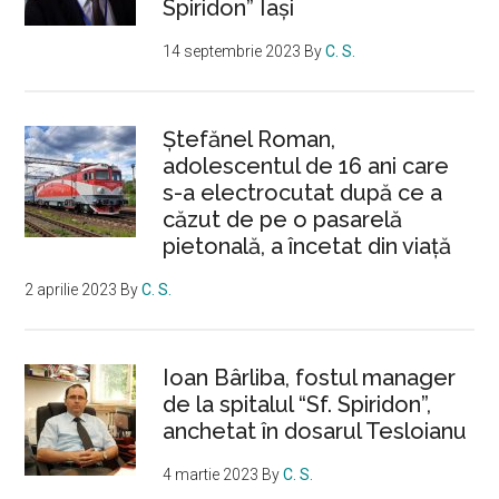
Spiridon” Iași
14 septembrie 2023
By
C. S.
Ştefănel Roman,
adolescentul de 16 ani care
s-a electrocutat după ce a
căzut de pe o pasarelă
pietonală, a încetat din viață
2 aprilie 2023
By
C. S.
Ioan Bârliba, fostul manager
de la spitalul “Sf. Spiridon”,
anchetat în dosarul Tesloianu
4 martie 2023
By
C. S.