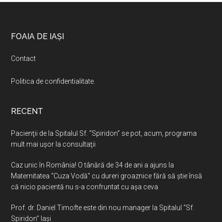
Footer
FOAIA DE IAȘI
Contact
Politica de confidentialitate
.
RECENT
Pacienţii de la Spitalul Sf. “Spiridon” se pot, acum, programa
mult mai uşor la consultaţii
Caz unic în România! O tânără de 34 de ani a ajuns la
Maternitatea “Cuza Vodă” cu dureri groaznice fără să ştie însă
că nicio pacientă nu s-a confruntat cu așa ceva
Prof. dr. Daniel Timofte este din nou manager la Spitalul “Sf.
Spiridon” Iaşi