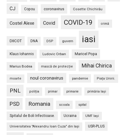
CJ
coronavirus
Copou
Cosette Chichirău
COVID-19
Covid
Costel Alexe
crimă
iasi
DIICOT
DNA
guvern
DSP
Maricel Popa
Klaus Iohannis
Ludovic Orban
Mihai Chirica
Marius Bodea
mască de protecție
noul coronavirus
pandemie
moarte
Piața Unirii.
PNL
poliția
primar
primarie
primăria Iași
PSD
Romania
scoala
spital
Spitalul de Boli Infectioase.
Ucraina
UMF Iași
USR-PLUS
Universitatea "Alexandru Ioan Cuza" din Iaşi