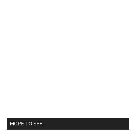
Klaus
Iohanni
MORE TO SEE