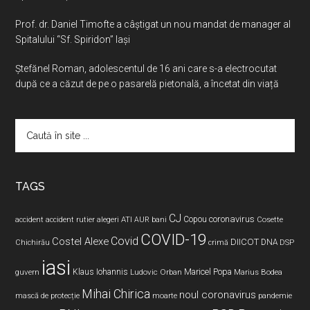
Prof. dr. Daniel Timofte a câștigat un nou mandat de manager al
Spitalului “Sf. Spiridon” Iași
Ştefănel Roman, adolescentul de 16 ani care s-a electrocutat
după ce a căzut de pe o pasarelă pietonală, a încetat din viață
Caută
în
site
...
TAGS
CJ
coronavirus
ATI
Copou
accident
accident rutier
alegeri
AUR
bani
Cosette
COVID-19
Covid
Costel Alexe
DIICOT
DNA
Chichirău
crimă
DSP
iasi
Maricel Popa
guvern
Klaus Iohannis
Ludovic Orban
Marius Bodea
Mihai Chirica
noul coronavirus
pandemie
mască de protecție
moarte