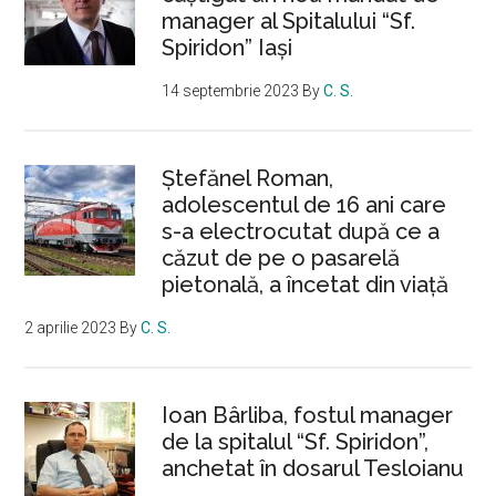
manager al Spitalului “Sf.
Spiridon” Iași
14 septembrie 2023
By
C. S.
Ştefănel Roman,
adolescentul de 16 ani care
s-a electrocutat după ce a
căzut de pe o pasarelă
pietonală, a încetat din viață
2 aprilie 2023
By
C. S.
Ioan Bârliba, fostul manager
de la spitalul “Sf. Spiridon”,
anchetat în dosarul Tesloianu