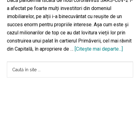
Dacă pandemia iscată de noul coronavirus SARS-CoV-2 i-
a afectat pe foarte mulți investitori din domeniul
imobiliarelor, pe alții i-a binecuvântat cu reușite de un
succes enorm pentru propriile interese. Așa cum este și
cazul milionarilor de top ce au dat lovitura vieții lor prin
construirea unui palat în cartierul Primăverii, cel mai râvnit
din Capitală, în apropriere de …
[Citeşte mai departe...]
despre
sunt
Bara
milionar
Caută
implicaț
în
principală
în
site
afaceri
...
imobilia
Cum
au
devenit
vecinii
lui