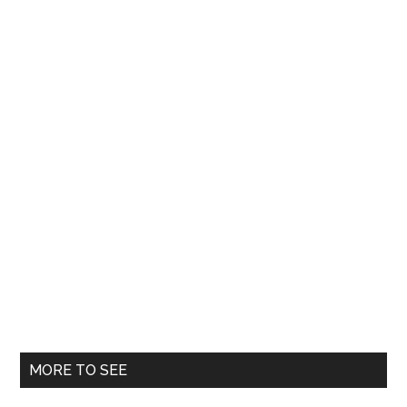
sale
din
Costul
MORE TO SEE