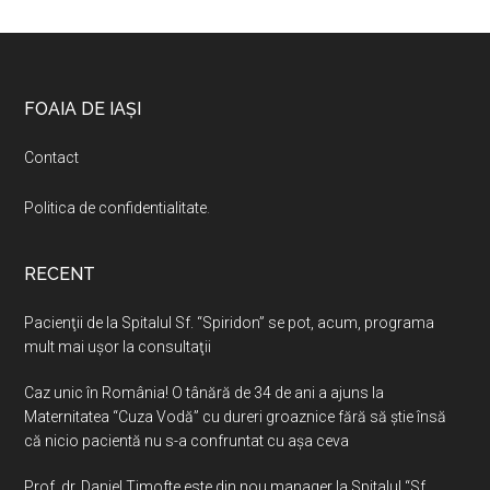
Footer
FOAIA DE IAȘI
Contact
Politica de confidentialitate
.
RECENT
Pacienţii de la Spitalul Sf. “Spiridon” se pot, acum, programa
mult mai uşor la consultaţii
Caz unic în România! O tânără de 34 de ani a ajuns la
Maternitatea “Cuza Vodă” cu dureri groaznice fără să ştie însă
că nicio pacientă nu s-a confruntat cu așa ceva
Prof. dr. Daniel Timofte este din nou manager la Spitalul “Sf.