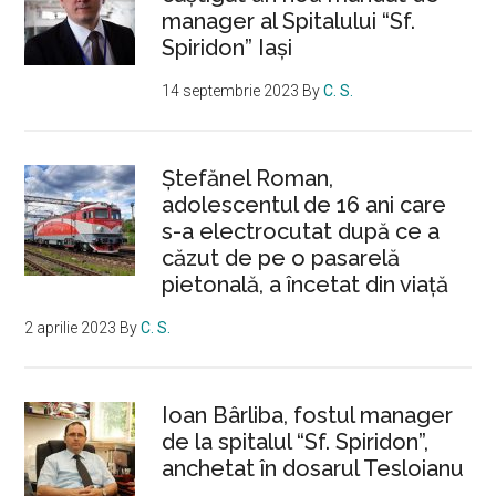
manager al Spitalului “Sf.
Spiridon” Iași
14 septembrie 2023
By
C. S.
Ştefănel Roman,
adolescentul de 16 ani care
s-a electrocutat după ce a
căzut de pe o pasarelă
pietonală, a încetat din viață
2 aprilie 2023
By
C. S.
Ioan Bârliba, fostul manager
de la spitalul “Sf. Spiridon”,
anchetat în dosarul Tesloianu