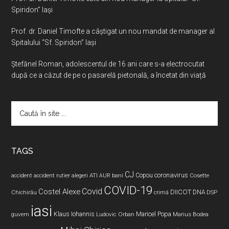
Spiridon” Iaşi
Prof. dr. Daniel Timofte a câștigat un nou mandat de manager al
Spitalului “Sf. Spiridon” Iași
Ştefănel Roman, adolescentul de 16 ani care s-a electrocutat
după ce a căzut de pe o pasarelă pietonală, a încetat din viață
Caută
în
site
...
TAGS
CJ
coronavirus
ATI
Copou
accident
accident rutier
alegeri
AUR
bani
Cosette
COVID-19
Covid
Costel Alexe
DIICOT
DNA
Chichirău
crimă
DSP
iasi
Maricel Popa
guvern
Klaus Iohannis
Ludovic Orban
Marius Bodea