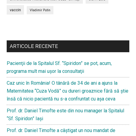
vaccin
Vladimir Putin
Bară
secundara
ARTICOLE RECENTE
Pacienţii de la Spitalul Sf. “Spiridon” se pot, acum,
programa mult mai uşor la consultaţii
Caz unic în România! O tânără de 34 de ani a ajuns la
Maternitatea “Cuza Vodă” cu dureri groaznice fără să ştie
însă că nicio pacientă nu s-a confruntat cu așa ceva
Prof. dr. Daniel Timofte este din nou manager la Spitalul
“Sf. Spiridon” Iaşi
Prof. dr. Daniel Timofte a câștigat un nou mandat de