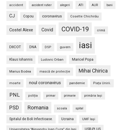
ATI
accident
accident rutier
alegeri
AUR
bani
CJ
coronavirus
Copou
Cosette Chichirău
COVID-19
Covid
Costel Alexe
crimă
iasi
DIICOT
DNA
guvern
DSP
Maricel Popa
Klaus Iohannis
Ludovic Orban
Mihai Chirica
Marius Bodea
mască de protecție
noul coronavirus
pandemie
moarte
Piața Unirii.
PNL
poliția
primar
primarie
primăria Iași
PSD
Romania
scoala
spital
Spitalul de Boli Infectioase.
Ucraina
UMF Iași
USR-PLUS
Universitatea "Alexandru Ioan Cuza" din Iaşi