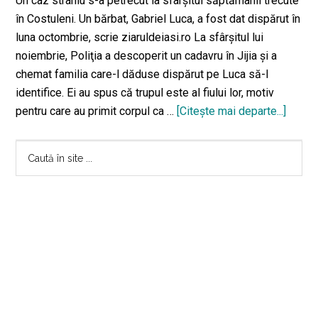
Un caz straniu s-a petrecut la sfârşitul săptămânii trecute
în Costuleni. Un bărbat, Gabriel Luca, a fost dat dispărut în
luna octombrie, scrie ziaruldeiasi.ro La sfârşitul lui
noiembrie, Poliţia a descoperit un cadavru în Jijia şi a
chemat familia care-l dăduse dispărut pe Luca să-l
identifice. Ei au spus că trupul este al fiului lor, motiv
pentru care au primit corpul ca …
[Citeşte mai departe...]
despr
bărba
Bara
înmor
Caută
pe
în
principală
10
site
decem
...
a
apărut
vineri
la
poarta
famili