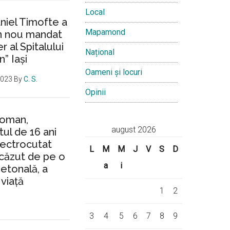
Local
aniel Timofte a
Mapamond
un nou mandat
 al Spitalului
Național
n” Iași
Oameni și locuri
2023
By
C. S.
Opinii
Roman,
august 2026
ul de 16 ani
lectrocutat
L
M
M
J
V
S
D
căzut de pe o
a
i
ietonală, a
 viață
1
2
3
4
5
6
7
8
9