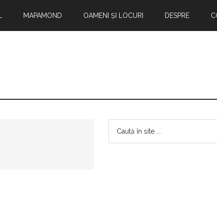
L
MAPAMOND
OAMENI ȘI LOCURI
DESPRE
C
Bara
Caută
în
principală
site
...