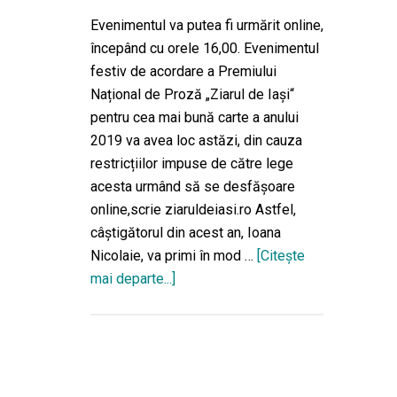
Evenimentul va putea fi urmărit online,
începând cu orele 16,00. Evenimentul
festiv de acordare a Premiului
Național de Proză „Ziarul de Iași“
pentru cea mai bună carte a anului
2019 va avea loc astăzi, din cauza
restricțiilor impuse de către lege
acesta urmând să se desfășoare
online,scrie ziaruldeiasi.ro Astfel,
câștigătorul din acest an, Ioana
Nicolaie, va primi în mod …
[Citeşte
mai departe...]
desprePremiul
naţional
de
proză
„Ziarul
de