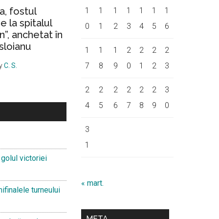
a, fostul
1
1
1
1
1
1
1
 la spitalul
0
1
2
3
4
5
6
on”, anchetat în
sloianu
1
1
1
2
2
2
2
7
8
9
0
1
2
3
y
C. S.
2
2
2
2
2
2
3
4
5
6
7
8
9
0
3
1
golul victoriei
« mart.
ifinalele turneului
META