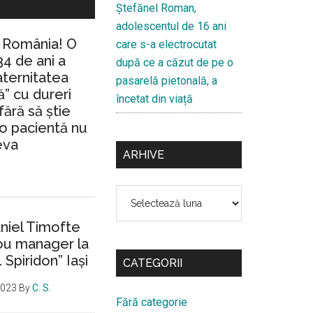
Ştefănel Roman,
adolescentul de 16 ani
n România! O
care s-a electrocutat
34 de ani a
după ce a căzut de pe o
aternitatea
pasarelă pietonală, a
” cu dureri
încetat din viață
fără să ştie
io pacientă nu
eva
ARHIVE
Arhive
aniel Timofte
ou manager la
. Spiridon” Iaşi
CATEGORII
2023
By
C. S.
Fără categorie