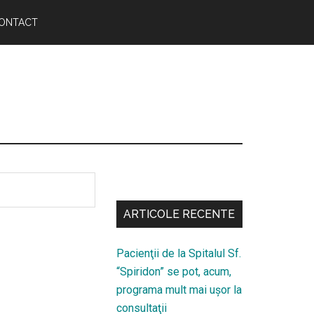
ONTACT
Bară
secundara
ARTICOLE RECENTE
Pacienţii de la Spitalul Sf.
“Spiridon” se pot, acum,
programa mult mai uşor la
consultaţii