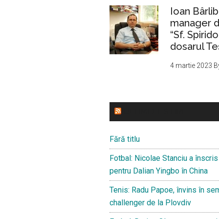
Ioan Bârlib
manager de
“Sf. Spirid
dosarul Te
4 martie 2023
B
ULTIMELE STIRI
Fără titlu
Fotbal: Nicolae Stanciu a înscris 
pentru Dalian Yingbo în China
Tenis: Radu Papoe, învins în sem
challenger de la Plovdiv