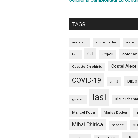
TAGS
accident
accident rutier
alegeri
CJ
coronavi
Copou
bani
Costel Alexe
Cosette Chichirău
COVID-19
DIICO
crimă
iasi
guvern
Klaus Iohann
Maricel Popa
Marius Bodea
m
Mihai Chirica
no
moarte
PNL