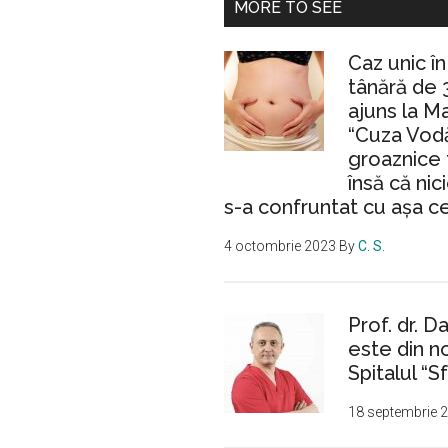
MORE TO SEE
Caz unic î
tânără de 
ajuns la M
“Cuza Vodă
groaznice 
însă că nic
s-a confruntat cu așa c
4 octombrie 2023
By
C. S.
Prof. dr. D
este din n
Spitalul “Sf
18 septembrie 