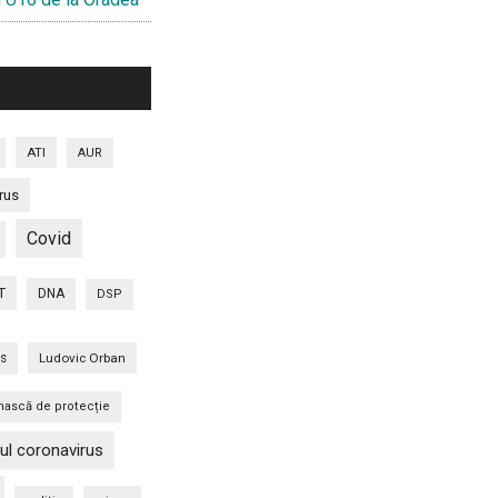
ATI
AUR
rus
Covid
T
DNA
DSP
is
Ludovic Orban
ască de protecție
ul coronavirus