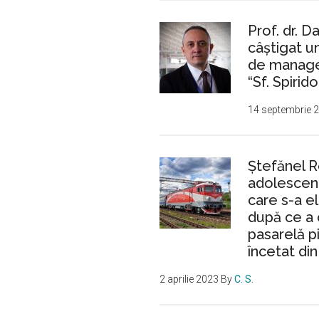
Prof. dr. D
câștigat 
de manager
“Sf. Spirido
14 septembrie 
Ştefănel 
adolescent
care s-a e
după ce a 
pasarelă p
încetat din
2 aprilie 2023
By
C. S.