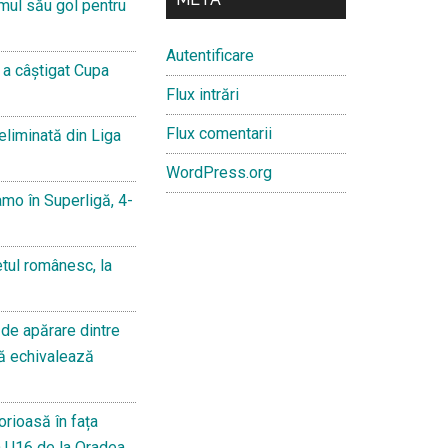
imul său gol pentru
Autentificare
 a câștigat Cupa
Flux intrări
Flux comentarii
eliminată din Liga
WordPress.org
amo în Superligă, 4-
tul românesc, la
 de apărare dintre
tă echivalează
rioasă în fața
n U16 de la Oradea