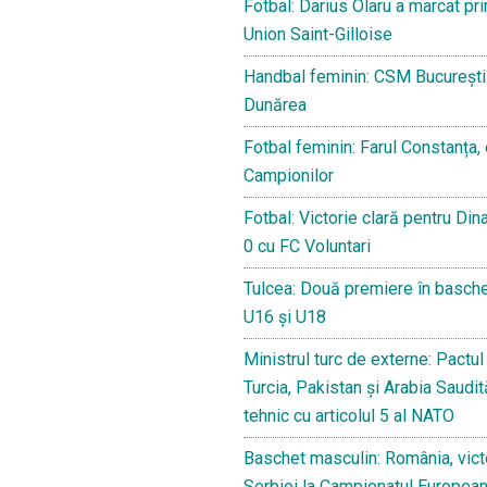
Fotbal: Darius Olaru a marcat pr
Union Saint-Gilloise
Handbal feminin: CSM București
Dunărea
Fotbal feminin: Farul Constanța, 
Campionilor
Fotbal: Victorie clară pentru Din
0 cu FC Voluntari
Tulcea: Două premiere în basche
U16 și U18
Ministrul turc de externe: Pactul
Turcia, Pakistan și Arabia Saudi
tehnic cu articolul 5 al NATO
Baschet masculin: România, victo
Serbiei la Campionatul Europea