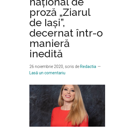
naţional de
proză „Ziarul
de Iaşi”,
decernat într-o
manieră
inedită
26 noiembrie 2020
, scris de
Redactia
Lasă un comentariu