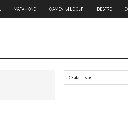
L
MAPAMOND
OAMENI ȘI LOCURI
DESPRE
C
Bara
Caută
în
principală
site
...