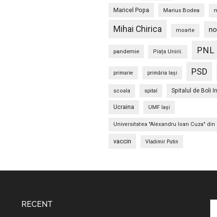
Maricel Popa
Marius Bodea
m
Mihai Chirica
no
moarte
PNL
pandemie
Piața Unirii.
PSD
primarie
primăria Iași
Spitalul de Boli I
scoala
spital
Ucraina
UMF Iași
Universitatea "Alexandru Ioan Cuza" din 
vaccin
Vladimir Putin
RECENT
C
în