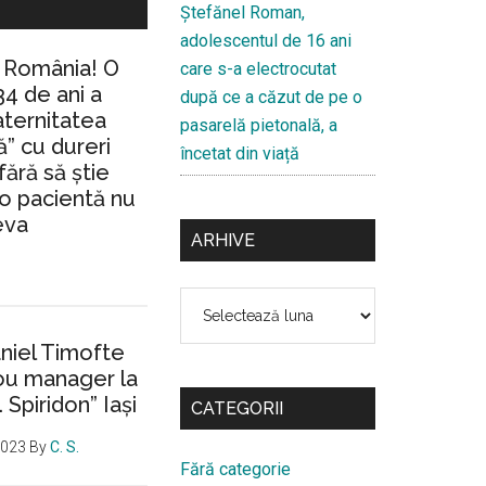
Ştefănel Roman,
adolescentul de 16 ani
n România! O
care s-a electrocutat
34 de ani a
după ce a căzut de pe o
aternitatea
pasarelă pietonală, a
” cu dureri
încetat din viață
fără să ştie
io pacientă nu
eva
ARHIVE
Arhive
aniel Timofte
ou manager la
. Spiridon” Iaşi
CATEGORII
2023
By
C. S.
Fără categorie