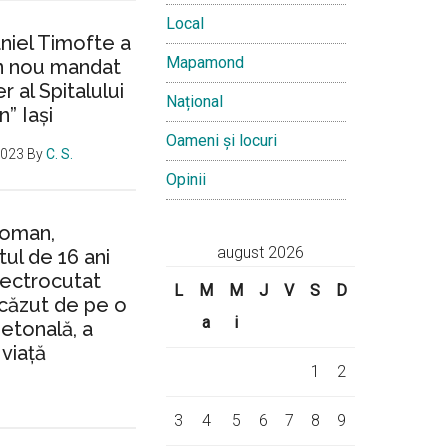
Local
aniel Timofte a
Mapamond
un nou mandat
 al Spitalului
Național
n” Iași
Oameni și locuri
2023
By
C. S.
Opinii
Roman,
august 2026
ul de 16 ani
lectrocutat
L
M
M
J
V
S
D
căzut de pe o
a
i
ietonală, a
 viață
1
2
3
4
5
6
7
8
9