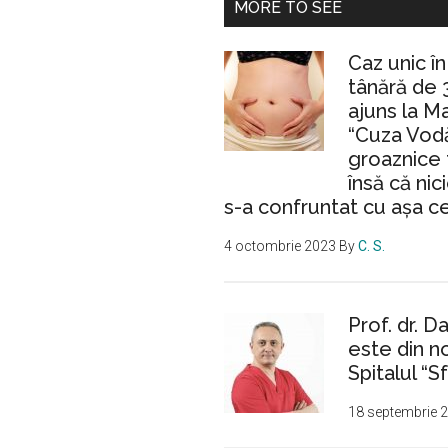
MORE TO SEE
Caz unic î
tânără de 
ajuns la M
“Cuza Vodă
groaznice 
însă că nic
s-a confruntat cu așa c
4 octombrie 2023
By
C. S.
Prof. dr. D
este din n
Spitalul “Sf
18 septembrie 