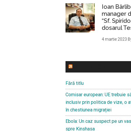
Ioan Bârlib
manager de
“Sf. Spirid
dosarul Te
4 martie 2023
B
ULTIMELE STIRI
Fără titlu
Comisar european: UE trebuie s
inclusiv prin politica de vize, o
în chestiunea migrației
Ebola: Un caz suspect pe un va
spre Kinshasa