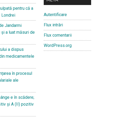
culpată pentru că a
Autentificare
l Londrei
Flux intrări
 de Jandarmi
 și a luat măsuri de
Flux comentarii
WordPress.org
ului a dispus
 din medicamentele
țarea în procesul
lariale ale
sânge e în scădere;
iv și A (II) pozitiv