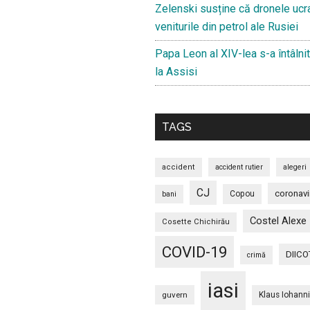
Zelenski susține că dronele ucr
veniturile din petrol ale Rusiei
Papa Leon al XIV-lea s-a întâlnit
la Assisi
TAGS
accident
accident rutier
alegeri
CJ
coronavi
Copou
bani
Costel Alexe
Cosette Chichirău
COVID-19
DIICO
crimă
iasi
guvern
Klaus Iohann