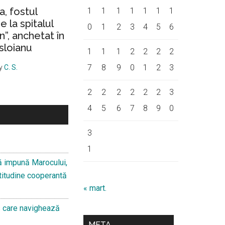
a, fostul
1
1
1
1
1
1
1
 la spitalul
0
1
2
3
4
5
6
on”, anchetat în
sloianu
1
1
1
2
2
2
2
7
8
9
0
1
2
3
y
C. S.
2
2
2
2
2
2
3
4
5
6
7
8
9
0
3
1
ă impună Marocului,
 atitudine cooperantă
« mart.
s care navighează
META