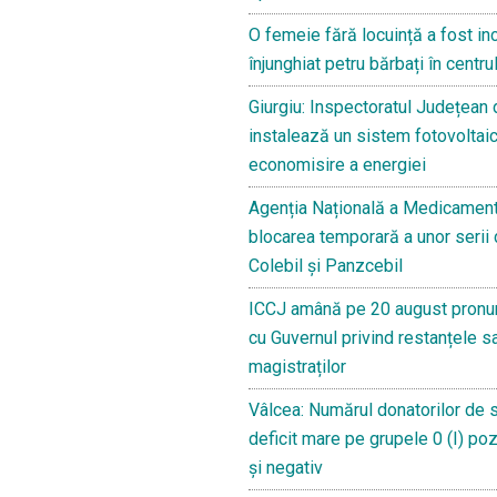
O femeie fără locuință a fost in
înjunghiat petru bărbați în centru
Giurgiu: Inspectoratul Județean
instalează un sistem fotovoltaic
economisire a energiei
Agenția Națională a Medicament
blocarea temporară a unor serii
Colebil și Panzcebil
ICCJ amână pe 20 august pronun
cu Guvernul privind restanțele sa
magistraților
Vâlcea: Numărul donatorilor de 
deficit mare pe grupele 0 (I) pozit
și negativ