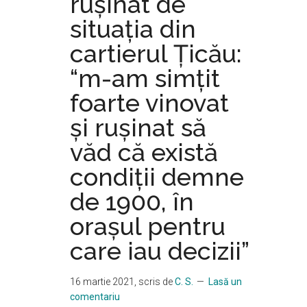
rușinat de
situația din
cartierul Țicău:
“m-am simțit
foarte vinovat
și rușinat să
văd că există
condiții demne
de 1900, în
orașul pentru
care iau decizii”
16 martie 2021
, scris de
C. S.
Lasă un
comentariu