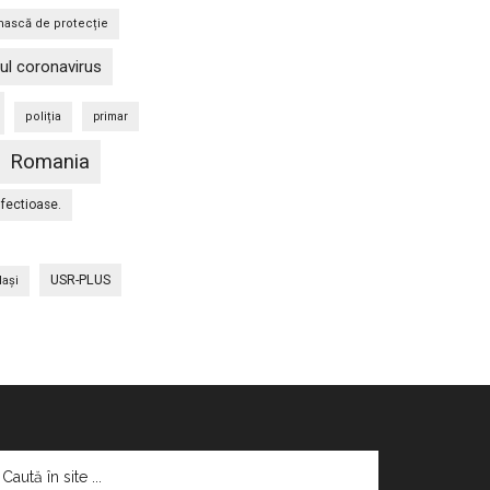
ască de protecție
ul coronavirus
poliția
primar
Romania
nfectioase.
USR-PLUS
Iaşi
aută