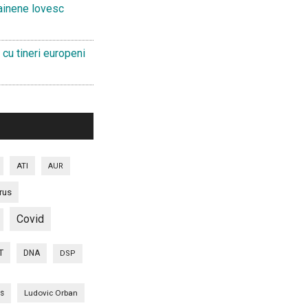
ainene lovesc
 cu tineri europeni
ATI
AUR
rus
Covid
T
DNA
DSP
is
Ludovic Orban