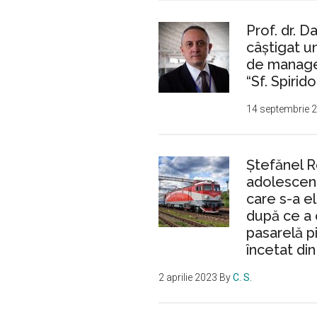
Prof. dr. D
câștigat 
de manager
“Sf. Spirido
14 septembrie 
Ştefănel 
adolescent
care s-a e
după ce a 
pasarelă p
încetat din
2 aprilie 2023
By
C. S.