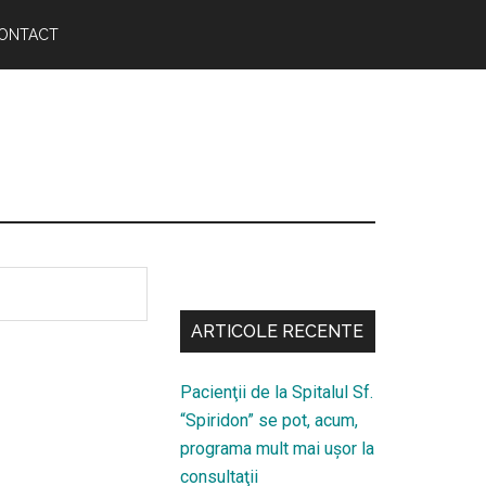
ONTACT
Bară
secundara
ARTICOLE RECENTE
Pacienţii de la Spitalul Sf.
“Spiridon” se pot, acum,
programa mult mai uşor la
consultaţii