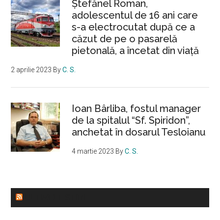
Ştefănel Roman,
adolescentul de 16 ani care
s-a electrocutat după ce a
căzut de pe o pasarelă
pietonală, a încetat din viață
2 aprilie 2023
By
C. S.
Ioan Bârliba, fostul manager
de la spitalul “Sf. Spiridon”,
anchetat în dosarul Tesloianu
4 martie 2023
By
C. S.
ULTIMELE STIRI