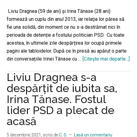
Liviu Dragnea (59 de ani) şi Irina Tănase (28 ani)
formează un cuplu din anul 2013, iar relaţia lor părea să
fie una solidă, din moment ce nu s-a destrămat nici în
perioada de detenție a fostului politician PSD. Cu toate
acestea, în ultimele zile despărțirea lor ocupă primele
pagini ale tabloidelor. După ce în presă au apărut o parte
din conversațiile Irinei Tănase cu …
[Citeşte mai departe...]
de
pri
Liviu Dragnea s-a
dec
de
despărțit de iubita sa,
des
Irina Tănase. Fostul
Eu
lider PSD a plecat de
nu
îmi
acasă
dis
via
5 decembrie 2021
, scris de
C. S.
Lasă un comentariu