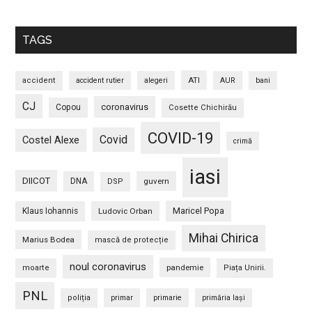
TAGS
ATI
accident
accident rutier
alegeri
AUR
bani
CJ
coronavirus
Copou
Cosette Chichirău
COVID-19
Covid
Costel Alexe
crimă
iasi
DIICOT
DNA
guvern
DSP
Maricel Popa
Klaus Iohannis
Ludovic Orban
Mihai Chirica
Marius Bodea
mască de protecție
noul coronavirus
pandemie
moarte
Piața Unirii.
PNL
poliția
primar
primarie
primăria Iași