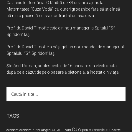
Caz unic în România! O tânără de 34 de ani a ajuns la
Maternitatea “Cuza Vodă” cu dureri groaznice fără să ştie însă
că nicio pacientă nu s-a confruntat cu așa ceva
Prof. dr. Daniel Timofte este din nou manager la Spitalul “Sf.
Spiridon” Iaşi
Prof. dr. Daniel Timofte a câștigat un nou mandat de manager al
Spitalului “Sf. Spiridon” Iași
Ştefănel Roman, adolescentul de 16 ani care s-a electrocutat
după ce a căzut de pe o pasarelă pietonală, a încetat din viață
Caută
în
site
...
TAGS
CJ
coronavirus
ATI
Copou
accident
accident rutier
alegeri
AUR
bani
Cosette