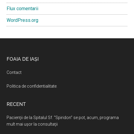
Flux comentarii
WordPress.org
Footer
FOAIA DE IAȘI
Contact
Politica de confidentialitate
.
RECENT
Pacienţii de la Spitalul Sf. “Spiridon” se pot, acum, programa
mult mai uşor la consultaţii