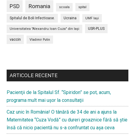
PSD
Romania
scoala
spital
Spitalul de Boli Infectioase.
Ucraina
UMF Iași
USR-PLUS
Universitatea "Alexandru Ioan Cuza" din Iaşi
vaccin
Vladimir Putin
Bară
secundara
ARTICOLE RECENTE
Pacienţii de la Spitalul Sf. “Spiridon” se pot, acum,
programa mult mai uşor la consultaţii
Caz unic în România! O tânără de 34 de ani a ajuns la
Maternitatea “Cuza Vodă” cu dureri groaznice fără să ştie
însă că nicio pacientă nu s-a confruntat cu așa ceva