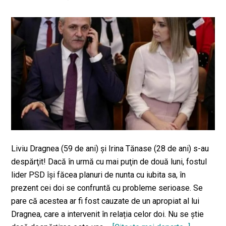
pri
și
nu
îmi
spă
ruf
în
pub
Liviu Dragnea (59 de ani) şi Irina Tănase (28 de ani) s-au
despărţit! Dacă în urmă cu mai puţin de două luni, fostul
lider PSD își făcea planuri de nunta cu iubita sa, în
prezent cei doi se confruntă cu probleme serioase. Se
pare că acestea ar fi fost cauzate de un apropiat al lui
Dragnea, care a intervenit în relația celor doi. Nu se știe