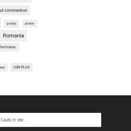
ul coronavirus
poliția
primar
Romania
nfectioase.
USR-PLUS
Iaşi
aută
te