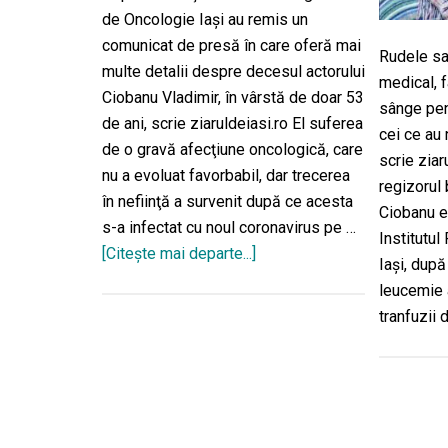
de Oncologie Iaşi au remis un
comunicat de presă în care oferă mai
Rudele sal
multe detalii despre decesul actorului
medical, 
Ciobanu Vladimir, în vârstă de doar 53
sânge pent
de ani, scrie ziaruldeiasi.ro El suferea
cei ce au
de o gravă afecţiune oncologică, care
scrie ziar
nu a evoluat favorbabil, dar trecerea
regizorul
în nefiinţă a survenit după ce acesta
Ciobanu es
s-a infectat cu noul coronavirus pe …
Institutu
[Citeşte mai departe...]
desprePrima
Iaşi, după
reacţie
leucemie 
a
tranfuzii
oficialilor
IRO
după
decesul
actorului