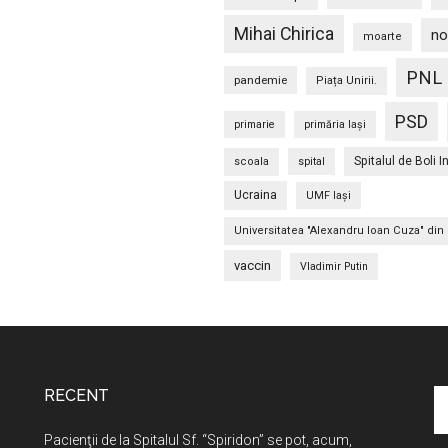
Mihai Chirica
no
moarte
PNL
pandemie
Piața Unirii.
PSD
primarie
primăria Iași
Spitalul de Boli I
scoala
spital
Ucraina
UMF Iași
Universitatea "Alexandru Ioan Cuza" din 
vaccin
Vladimir Putin
RECENT
C
în
Pacienţii de la Spitalul Sf. “Spiridon” se pot, acum,
si