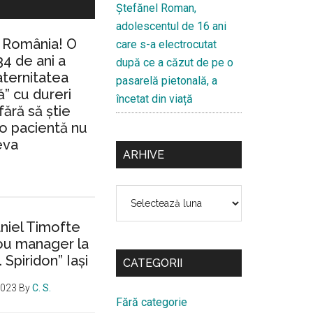
Ştefănel Roman,
adolescentul de 16 ani
n România! O
care s-a electrocutat
34 de ani a
după ce a căzut de pe o
aternitatea
pasarelă pietonală, a
” cu dureri
încetat din viață
fără să ştie
io pacientă nu
eva
ARHIVE
Arhive
aniel Timofte
ou manager la
. Spiridon” Iaşi
CATEGORII
2023
By
C. S.
Fără categorie