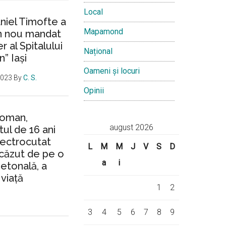
Local
aniel Timofte a
Mapamond
un nou mandat
 al Spitalului
Național
n” Iași
Oameni și locuri
2023
By
C. S.
Opinii
Roman,
august 2026
ul de 16 ani
lectrocutat
L
M
M
J
V
S
D
căzut de pe o
a
i
ietonală, a
 viață
1
2
3
4
5
6
7
8
9