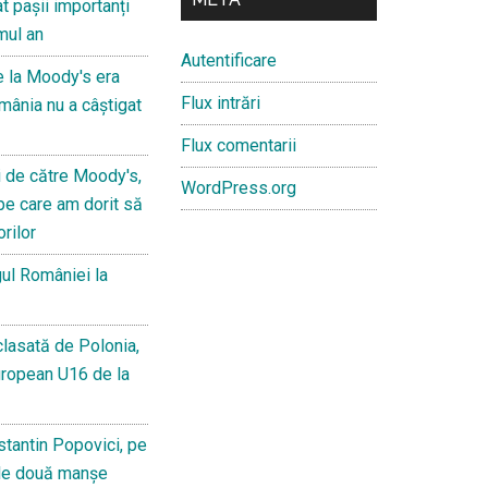
t pașii importanți
mul an
Autentificare
e la Moody's era
Flux intrări
mânia nu a câștigat
Flux comentarii
i de către Moody's,
WordPress.org
pe care am dorit să
orilor
ul României la
lasată de Polonia,
uropean U16 de la
stantin Popovici, pe
le două manșe