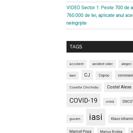
VIDEO Sector 1: Peste 700 de a
760.000 de lei, aplicate anul ace
neîngrijite
TAGS
accident
accident rutier
alegeri
CJ
coronavi
Copou
bani
Costel Alexe
Cosette Chichirău
COVID-19
DIICO
crimă
iasi
guvern
Klaus Iohann
Maricel Popa
Marius Bodea
m