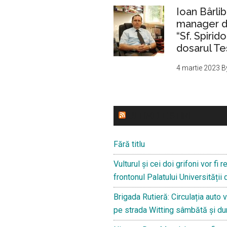
Ioan Bârlib
manager de
“Sf. Spirid
dosarul Te
4 martie 2023
B
ULTIMELE STIRI
Fără titlu
Vulturul și cei doi grifoni vor fi
frontonul Palatului Universității 
Brigada Rutieră: Circulația auto v
pe strada Witting sâmbătă și d