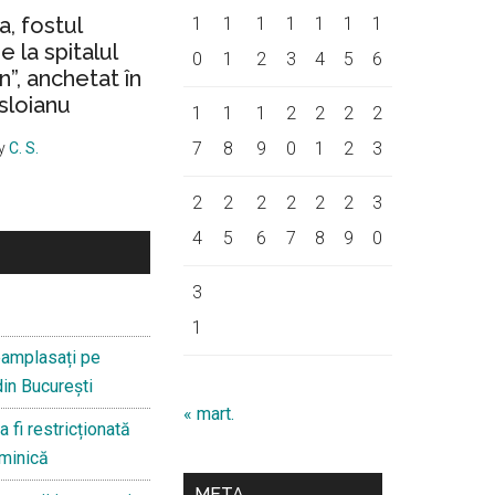
a, fostul
1
1
1
1
1
1
1
 la spitalul
0
1
2
3
4
5
6
on”, anchetat în
sloianu
1
1
1
2
2
2
2
7
8
9
0
1
2
3
y
C. S.
2
2
2
2
2
2
3
4
5
6
7
8
9
0
3
1
 reamplasați pe
din București
« mart.
a fi restricționată
uminică
META