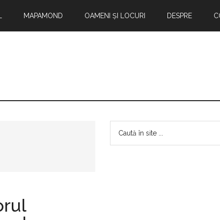
L
MAPAMOND
OAMENI ȘI LOCURI
DESPRE
C
Bara
Caută
în
principală
site
...
orul