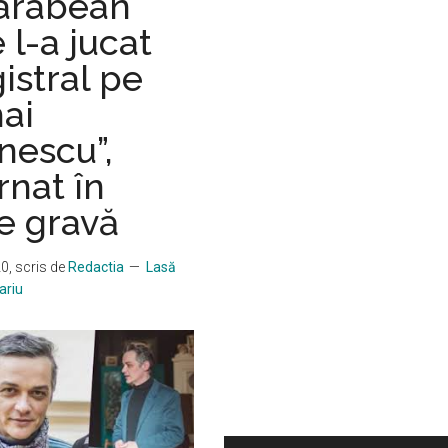
arabean
 l-a jucat
istral pe
ai
nescu”,
rnat în
e gravă
20
, scris de
Redactia
Lasă
ariu