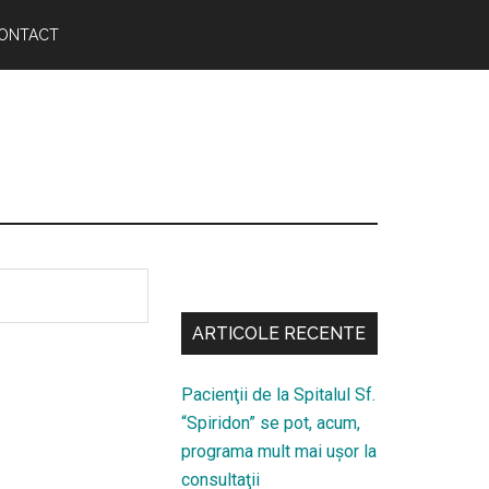
ONTACT
Bară
secundara
ARTICOLE RECENTE
Pacienţii de la Spitalul Sf.
“Spiridon” se pot, acum,
programa mult mai uşor la
consultaţii