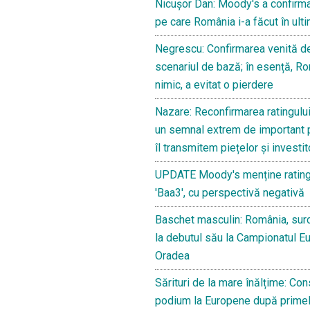
Nicușor Dan: Moody's a confirma
pe care România i-a făcut în ulti
Negrescu: Confirmarea venită d
scenariul de bază; în esență, Ro
nimic, a evitat o pierdere
Nazare: Reconfirmarea ratingulu
un semnal extrem de important 
îl transmitem piețelor și investit
UPDATE Moody's menține rating
'Baa3', cu perspectivă negativă
Baschet masculin: România, surc
la debutul său la Campionatul E
Oradea
Sărituri de la mare înălțime: Con
podium la Europene după prime