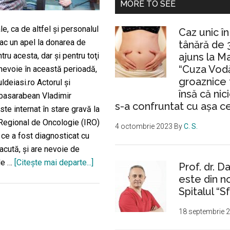
MORE TO SEE
e, ca de altfel şi personalul
Caz unic î
fac un apel la donarea de
tânără de 
ajuns la M
ru acesta, dar şi pentru toţi
“Cuza Vodă
 nevoie în această perioadă,
groaznice 
uldeiasi.ro Actorul şi
însă că nic
 basarabean Vladimir
s-a confruntat cu așa c
te internat în stare gravă la
l Regional de Oncologie (IRO)
4 octombrie 2023
By
C. S.
 ce a fost diagnosticat cu
acută, şi are nevoie de
 de …
[Citeşte mai departe...]
despreActorul
Prof. dr. D
basarabean
este din n
care
Spitalul “Sf
l-
18 septembrie 
a
jucat