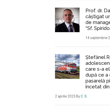
magistral
Prof. dr. D
pe
câștigat 
„Mihai
de manager
Eminescu”,
“Sf. Spirido
internat
în
14 septembrie 
stare
gravă
Ştefănel 
adolescent
care s-a e
după ce a 
pasarelă p
încetat din
2 aprilie 2023
By
C. S.