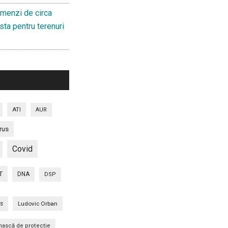
menzi de circa
sta pentru terenuri
ATI
AUR
rus
Covid
T
DNA
DSP
is
Ludovic Orban
ască de protecție