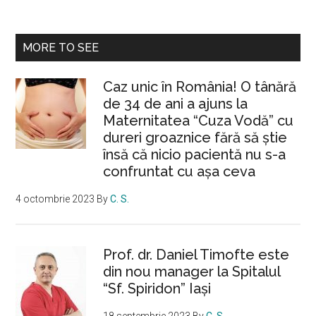
de
cartofi“
MORE TO SEE
Caz unic în România! O tânără
de 34 de ani a ajuns la
Maternitatea “Cuza Vodă” cu
dureri groaznice fără să ştie
însă că nicio pacientă nu s-a
confruntat cu așa ceva
4 octombrie 2023
By
C. S.
Prof. dr. Daniel Timofte este
din nou manager la Spitalul
“Sf. Spiridon” Iaşi
18 septembrie 2023
By
C. S.