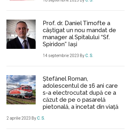
Prof. dr. Daniel Timofte a
câștigat un nou mandat de
manager al Spitalului “Sf.
Spiridon” Iași
14 septembrie 2023
By
C. S.
Ştefănel Roman,
adolescentul de 16 ani care
s-a electrocutat după ce a
căzut de pe o pasarelă
pietonală, a încetat din viață
2 aprilie 2023
By
C. S.