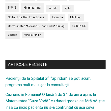
PSD
Romania
scoala
spital
Spitalul de Boli Infectioase.
Ucraina
UMF Iași
USR-PLUS
Universitatea "Alexandru Ioan Cuza" din Iaşi
vaccin
Vladimir Putin
Bară
secundara
ARTICOLE RECENTE
Pacienţii de la Spitalul Sf. “Spiridon” se pot, acum,
programa mult mai uşor la consultaţii
Caz unic în România! O tânără de 34 de ani a ajuns la
Maternitatea “Cuza Vodă” cu dureri groaznice fără să ştie
însă că nicio pacientă nu s-a confruntat cu așa ceva