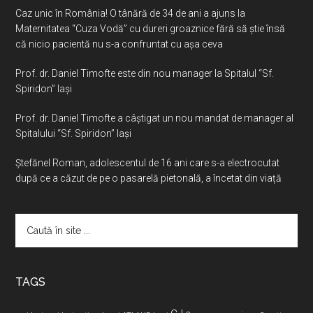
Caz unic în România! O tânără de 34 de ani a ajuns la
Maternitatea “Cuza Vodă” cu dureri groaznice fără să ştie însă
că nicio pacientă nu s-a confruntat cu așa ceva
Prof. dr. Daniel Timofte este din nou manager la Spitalul “Sf.
Spiridon” Iaşi
Prof. dr. Daniel Timofte a câștigat un nou mandat de manager al
Spitalului “Sf. Spiridon” Iași
Ştefănel Roman, adolescentul de 16 ani care s-a electrocutat
după ce a căzut de pe o pasarelă pietonală, a încetat din viață
Caută
în
site
...
TAGS