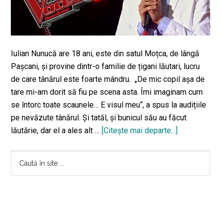
Iulian Nunucă are 18 ani, este din satul Moțca, de lângă
Pașcani, și provine dintr-o familie de țigani lăutari, lucru
de care tânărul este foarte mândru. „De mic copil așa de
tare mi-am dorit să fiu pe scena asta. Îmi imaginam cum
se întorc toate scaunele… E visul meu“, a spus la audițiile
pe nevăzute tânărul. Și tatăl, și bunicul său au făcut
lăutărie, dar el a ales alt …
[Citeşte mai departe...]
despreIulian
Nunucă
Bara
a
Caută
câștigat
în
principală
„Vocea
site
României“!
...
Băiatul
are