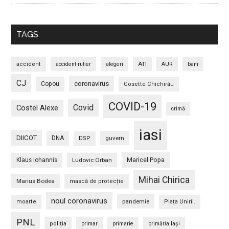
TAGS
ATI
accident
accident rutier
alegeri
AUR
bani
CJ
coronavirus
Copou
Cosette Chichirău
COVID-19
Covid
Costel Alexe
crimă
iasi
DIICOT
DNA
guvern
DSP
Maricel Popa
Klaus Iohannis
Ludovic Orban
Mihai Chirica
Marius Bodea
mască de protecție
noul coronavirus
pandemie
moarte
Piața Unirii.
PNL
poliția
primar
primarie
primăria Iași