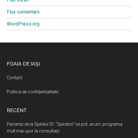
Flux comentarii
WordPress.org
Footer
FOAIA DE IAȘI
Contact
Politica de confidentialitate
.
RECENT
Pacienţii de la Spitalul Sf. “Spiridon” se pot, acum, programa
mult mai uşor la consultaţii