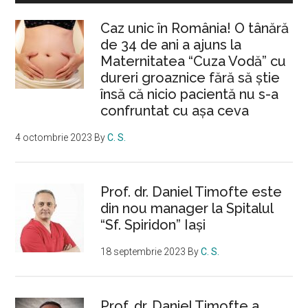
Caz unic în România! O tânără
de 34 de ani a ajuns la
Maternitatea “Cuza Vodă” cu
dureri groaznice fără să ştie
însă că nicio pacientă nu s-a
confruntat cu așa ceva
4 octombrie 2023
By
C. S.
Prof. dr. Daniel Timofte este
din nou manager la Spitalul
“Sf. Spiridon” Iaşi
18 septembrie 2023
By
C. S.
Prof. dr. Daniel Timofte a