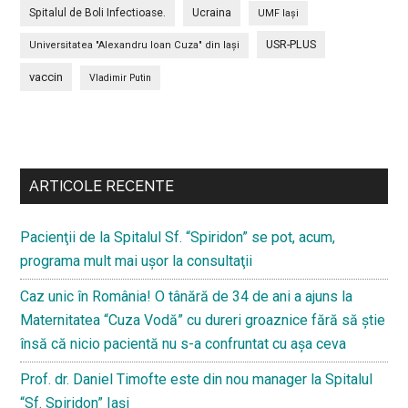
Spitalul de Boli Infectioase.
Ucraina
UMF Iași
USR-PLUS
Universitatea "Alexandru Ioan Cuza" din Iaşi
vaccin
Vladimir Putin
Bară
secundara
ARTICOLE RECENTE
Pacienţii de la Spitalul Sf. “Spiridon” se pot, acum,
programa mult mai uşor la consultaţii
Caz unic în România! O tânără de 34 de ani a ajuns la
Maternitatea “Cuza Vodă” cu dureri groaznice fără să ştie
însă că nicio pacientă nu s-a confruntat cu așa ceva
Prof. dr. Daniel Timofte este din nou manager la Spitalul
“Sf. Spiridon” Iaşi