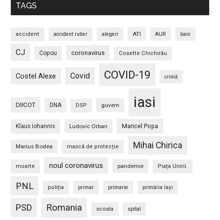
TAGS
ATI
accident
accident rutier
alegeri
AUR
bani
CJ
coronavirus
Copou
Cosette Chichirău
COVID-19
Covid
Costel Alexe
crimă
iasi
DIICOT
DNA
guvern
DSP
Maricel Popa
Klaus Iohannis
Ludovic Orban
Mihai Chirica
Marius Bodea
mască de protecție
noul coronavirus
pandemie
moarte
Piața Unirii.
PNL
poliția
primar
primarie
primăria Iași
PSD
Romania
scoala
spital