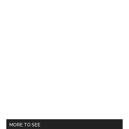
care
a
uitat
toată
lumea
MORE TO SEE