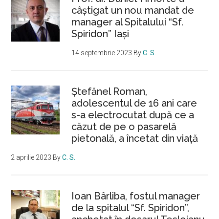
câștigat un nou mandat de
manager al Spitalului “Sf.
Spiridon” Iași
14 septembrie 2023
By
C. S.
Ştefănel Roman,
adolescentul de 16 ani care
s-a electrocutat după ce a
căzut de pe o pasarelă
pietonală, a încetat din viață
2 aprilie 2023
By
C. S.
Ioan Bârliba, fostul manager
de la spitalul “Sf. Spiridon”,