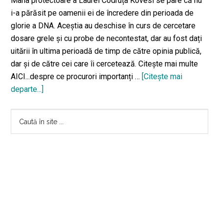
Mâna protectoare a Laurei Codruța Kovesi se pare că nu
i-a părăsit pe oamenii ei de încredere din perioada de
glorie a DNA. Aceștia au deschise în curs de cercetare
dosare grele și cu probe de necontestat, dar au fost dați
uitării în ultima perioadă de timp de către opinia publică,
dar și de către cei care îi cercetează. Citește mai multe
AICI...despre ce procurori importanți …
[Citeşte mai
departe...]
despreDetalii
INCENDIARE!
Bara
‘Oamenii
Caută
lui
în
principală
Kovesi’
site
sau
...
procurorii
cu
dosare
penale
de