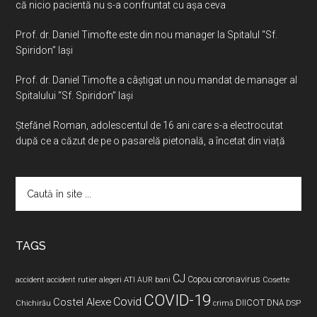
că nicio pacientă nu s-a confruntat cu așa ceva
Prof. dr. Daniel Timofte este din nou manager la Spitalul “Sf.
Spiridon” Iaşi
Prof. dr. Daniel Timofte a câștigat un nou mandat de manager al
Spitalului “Sf. Spiridon” Iași
Ştefănel Roman, adolescentul de 16 ani care s-a electrocutat
după ce a căzut de pe o pasarelă pietonală, a încetat din viață
Caută
în
site
...
TAGS
CJ
coronavirus
ATI
Copou
accident
accident rutier
alegeri
AUR
bani
Cosette
COVID-19
Covid
Costel Alexe
DIICOT
DNA
Chichirău
crimă
DSP