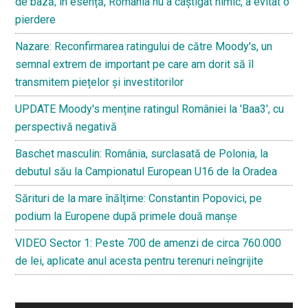
de bază; în esență, România nu a câștigat nimic, a evitat o
pierdere
Nazare: Reconfirmarea ratingului de către Moody's, un
semnal extrem de important pe care am dorit să îl
transmitem piețelor și investitorilor
UPDATE Moody's menține ratingul României la 'Baa3', cu
perspectivă negativă
Baschet masculin: România, surclasată de Polonia, la
debutul său la Campionatul European U16 de la Oradea
Sărituri de la mare înălțime: Constantin Popovici, pe
podium la Europene după primele două manșe
VIDEO Sector 1: Peste 700 de amenzi de circa 760.000
de lei, aplicate anul acesta pentru terenuri neîngrijite