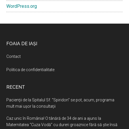
WordPress.org
Footer
FOAIA DE IAȘI
Contact
Politica de confidentialitate
.
RECENT
Pacienţii de la Spitalul Sf. “Spiridon” se pot, acum, programa
mult mai uşor la consultaţii
Caz unic în România! O tânără de 34 de ani a ajuns la
Maternitatea “Cuza Vodă” cu dureri groaznice fără să ştie însă